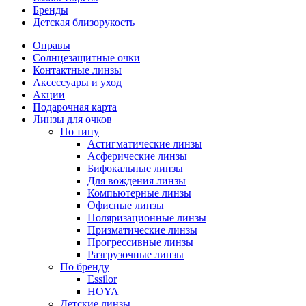
Бренды
Детская близорукость
Оправы
Солнцезащитные очки
Контактные линзы
Аксессуары и уход
Акции
Подарочная карта
Линзы для очков
По типу
Астигматические линзы
Асферические линзы
Бифокальные линзы
Для вождения линзы
Компьютерные линзы
Офисные линзы
Поляризационные линзы
Призматические линзы
Прогрессивные линзы
Разгрузочные линзы
По бренду
Essilor
HOYA
Детские линзы