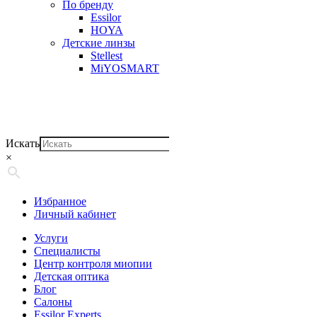
По бренду
Essilor
HOYA
Детские линзы
Stellest
MiYOSMART
Искать
×
Избранное
Личный кабинет
Услуги
Специалисты
Центр контроля миопии
Детская оптика
Блог
Салоны
Essilor Experts