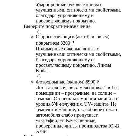
Ударопрочные очковые линзы с
улучшенными оптическими свойствами,
благодаря упрочняющему и
просветляющему покрытию.
Выберите покрытие/назначение
С просветляющим (антибликовым)
покрытием
3200 ₽
Полимерные очковые линзы с
улучшенными оптическими свойствами,
благодаря упрочняющему и
просветляющему покрытию. Линзы
Kodak.
Фотохромные (эконом)
6900 ₽
Линзы для «очков-хамелеонов». 2 в 1: в
помещении – прозрачные, на солнце –
темные. Степень затемнения зависит от
уровня УФ-излучения. UV- защита. Не
темнеют в машине, т.к. лобовое стекло
автомобиля слабо пропускает
ультрафиолет. Качественные,
проверенные линзы производства Ю.-В.
Азии