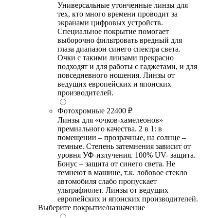
Универсальные утонченные линзы для
тех, кто много времени проводит за
экранами цифровых устройств.
Специальное покрытие помогает
выборочно фильтровать вредный для
глаза диапазон синего спектра света.
Очки с такими линзами прекрасно
подходят и для работы с гаджетами, и для
повседневного ношения. Линзы от
ведущих европейских и японских
производителей.
Фотохромные
22400 ₽
Линзы для «очков-хамелеонов»
премиального качества. 2 в 1: в
помещении – прозрачные, на солнце –
темные. Степень затемнения зависит от
уровня УФ-излучения. 100% UV- защита.
Бонус – защита от синего света. Не
темнеют в машине, т.к. лобовое стекло
автомобиля слабо пропускает
ультрафиолет. Линзы от ведущих
европейских и японских производителей.
Выберите покрытие/назначение