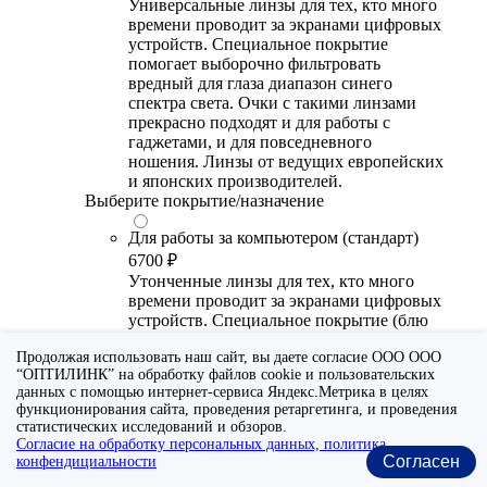
Универсальные линзы для тех, кто много
времени проводит за экранами цифровых
устройств. Специальное покрытие
помогает выборочно фильтровать
вредный для глаза диапазон синего
спектра света. Очки с такими линзами
прекрасно подходят и для работы с
гаджетами, и для повседневного
ношения. Линзы от ведущих европейских
и японских производителей.
Выберите покрытие/назначение
Для работы за компьютером (стандарт)
6700 ₽
Утонченные линзы для тех, кто много
времени проводит за экранами цифровых
устройств. Специальное покрытие (блю
блокер) помогает снизить воздействие
Продолжая использовать наш сайт, вы даете согласие ООО ООО
синего света от излучения мониторов.
“ОПТИЛИНК” на обработку файлов cookie и пользовательских
Рекомендуются для использования во
данных с помощью интернет-сервиса Яндекс.Метрика в целях
время работы с гаджетами, не для
функционирования сайта, проведения ретаргетинга, и проведения
постоянного ношения. Линзы
статистических исследований и обзоров.
производства Сербии или Ю.-В. Азии.
Согласие на обработку персональных данных, политика
Согласен
конфендициальности
Для работы за компьютером (премиум)