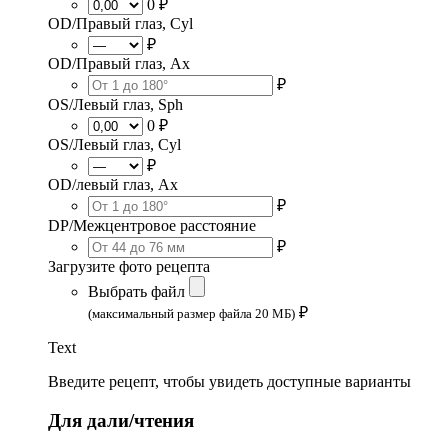
0 ₽
OD/Правый глаз, Cyl
₽
OD/Правый глаз, Ax
₽
OS/Левый глаз, Sph
0 ₽
OS/Левый глаз, Cyl
₽
OD/левый глаз, Ax
₽
DP/Межцентровое расстояние
₽
Загрузите фото рецепта
Выбрать файл
₽
(максимальный размер файла 20 МБ)
Text
Введите рецепт, чтобы увидеть доступные варианты
Для дали/чтения