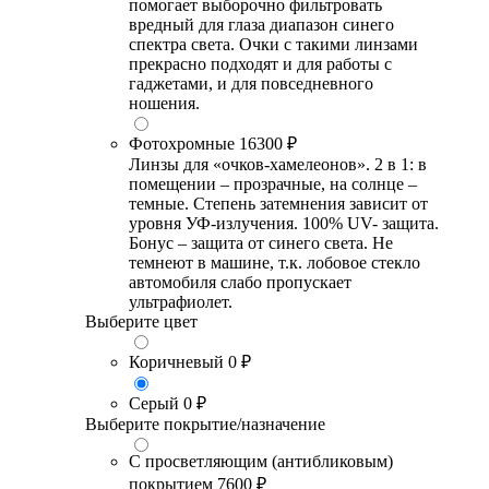
помогает выборочно фильтровать
вредный для глаза диапазон синего
спектра света. Очки с такими линзами
прекрасно подходят и для работы с
гаджетами, и для повседневного
ношения.
Фотохромные
16300 ₽
Линзы для «очков-хамелеонов». 2 в 1: в
помещении – прозрачные, на солнце –
темные. Степень затемнения зависит от
уровня УФ-излучения. 100% UV- защита.
Бонус – защита от синего света. Не
темнеют в машине, т.к. лобовое стекло
автомобиля слабо пропускает
ультрафиолет.
Выберите цвет
Коричневый
0 ₽
Серый
0 ₽
Выберите покрытие/назначение
С просветляющим (антибликовым)
покрытием
7600 ₽