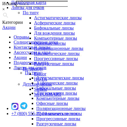
Подарочная карта
Искать
Линзы для очков
×
По типу
Астигматические линзы
Категории
Асферические линзы
Акции
Бифокальные линзы
Для вождения линзы
Оправы
Компьютерные линзы
Солнцезащитные очки
Офисные линзы
Контактные линзы
Поляризационные линзы
Аксессуары и уход
Призматические линзы
Акции
Прогрессивные линзы
Подарочная карта
Разгрузочные линзы
Линзы для очков
По бренду
По типу
Essilor
Астигматические линзы
HOYA
Асферические линзы
Детские линзы
Бифокальные линзы
Stellest
Для вождения линзы
MiYOSMART
Компьютерные линзы
Офисные линзы
Поляризационные линзы
+7 (800) 555-27-04
Призматические линзы
заказать звонок
Прогрессивные линзы
Разгрузочные линзы