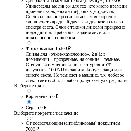
Для работы за компьютером (премиум)
15100 ₽
Универсальные линзы для тех, кто много времени
проводит за экранами цифровых устройств.
Специальное покрытие помогает выборочно
фильтровать вредный для глаза диапазон синего
спектра света. Очки с такими линзами прекрасно
подходят и для работы с гаджетами, и для
повседневного ношения.
Фотохромные
16300 ₽
Линзы для «очков-хамелеонов». 2 в 1: в
помещении – прозрачные, на солнце – темные.
Степень затемнения зависит от уровня УФ-
излучения. 100% UV- защита. Бонус – защита от
синего света. Не темнеют в машине, т.к. лобовое
стекло автомобиля слабо пропускает ультрафиолет.
Выберите цвет
Коричневый
0 ₽
Серый
0 ₽
Выберите покрытие/назначение
С просветляющим (антибликовым) покрытием
7600 ₽