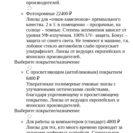
производителей.
Фотохромные
22400 ₽
Линзы для «очков-хамелеонов» премиального
качества. 2 в 1: в помещении – прозрачные, на
солнце – темные. Степень затемнения зависит от
уровня УФ-излучения. 100% UV- защита. Бонус –
защита от синего света. Не темнеют в машине, т.к.
лобовое стекло автомобиля слабо пропускает
ультрафиолет. Линзы от ведущих европейских и
японских производителей.
Выберите покрытие/назначение
С просветляющим (антибликовым) покрытием
8400 ₽
Ультратонкие полимерные очковые линзы с
улучшенными оптическими свойствами,
благодаря упрочняющему и просветляющему
покрытию. Линзы от ведущих европейских и
японских производителей.
Выберите покрытие/назначение
Для работы за компьютером (стандарт)
4800 ₽
Линзы для тех, кто много времени проводит за
экранами цифровых устройств. Специальное