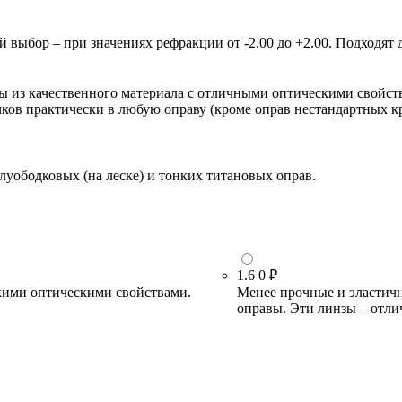
ыбор – при значениях рефракции от -2.00 до +2.00. Подходят д
зы из качественного материала с отличными оптическими свойст
очков практически в любую оправу (кроме оправ нестандартных 
луободковых (на леске) и тонких титановых оправ.
1.6
0 ₽
кими оптическими свойствами.
Менее прочные и эластичн
оправы. Эти линзы – отли