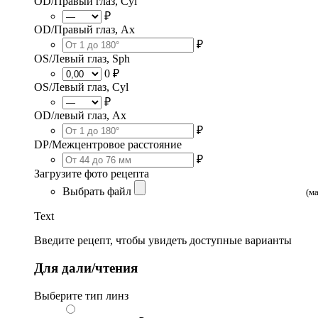
OD/Правый глаз, Cyl
₽
OD/Правый глаз, Ax
₽
OS/Левый глаз, Sph
0 ₽
OS/Левый глаз, Cyl
₽
OD/левый глаз, Ax
₽
DP/Межцентровое расстояние
₽
Загрузите фото рецепта
Выбрать файл
(м
Text
Введите рецепт, чтобы увидеть доступные варианты
Для дали/чтения
Выберите тип линз