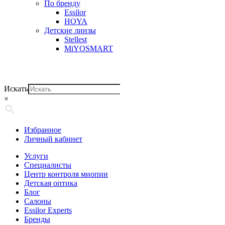
По бренду
Essilor
HOYA
Детские линзы
Stellest
MiYOSMART
Искать
×
Избранное
Личный кабинет
Услуги
Специалисты
Центр контроля миопии
Детская оптика
Блог
Салоны
Essilor Experts
Бренды