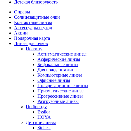
Детская близорукость
Оправы
Солнцезащитные очки
Контактные линзы
Аксессуары и уход
Акции
Подарочная карта
Линзы для очков
По типу
Астигматические линзы
Асферические линзы
Бифокальные линзы
Для вождения линзы
Компьютерные линзы
Офисные линзы
Поляризационные линзы
Призматические линзы
Прогрессивные линзы
Разгрузочные линзы
По бренду
Essilor
HOYA
Детские линзы
Stellest