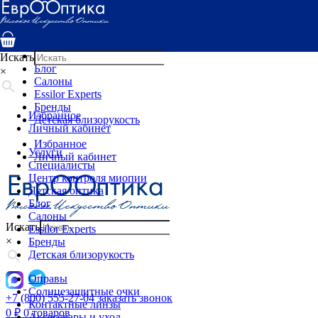
Услуги
Специалисты
Центр контроля миопии
Детская оптика
Искать
Блог
×
Салоны
Essilor Experts
Бренды
Избранное
Детская близорукость
Личный кабинет
Избранное
Услуги
Личный кабинет
Специалисты
Центр контроля миопии
Детская оптика
Блог
Салоны
Искать
Essilor Experts
×
Бренды
Детская близорукость
Оправы
Солнцезащитные очки
+7 (800) 555-27-04
заказать звонок
Контактные линзы
0
₽
0 товаров
Аксессуары и уход