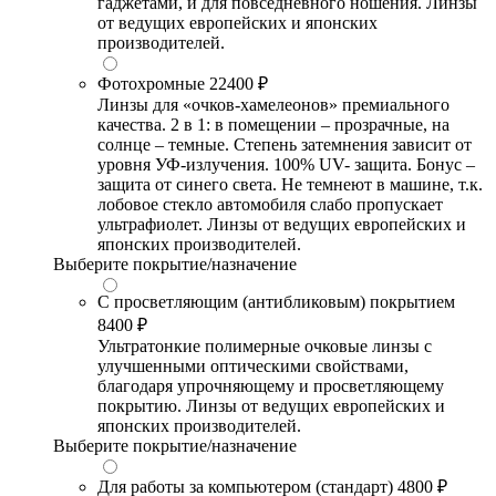
гаджетами, и для повседневного ношения. Линзы
от ведущих европейских и японских
производителей.
Фотохромные
22400 ₽
Линзы для «очков-хамелеонов» премиального
качества. 2 в 1: в помещении – прозрачные, на
солнце – темные. Степень затемнения зависит от
уровня УФ-излучения. 100% UV- защита. Бонус –
защита от синего света. Не темнеют в машине, т.к.
лобовое стекло автомобиля слабо пропускает
ультрафиолет. Линзы от ведущих европейских и
японских производителей.
Выберите покрытие/назначение
С просветляющим (антибликовым) покрытием
8400 ₽
Ультратонкие полимерные очковые линзы с
улучшенными оптическими свойствами,
благодаря упрочняющему и просветляющему
покрытию. Линзы от ведущих европейских и
японских производителей.
Выберите покрытие/назначение
Для работы за компьютером (стандарт)
4800 ₽