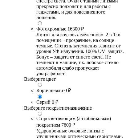
спектра света. Очки с такими линзами
прекрасно подходят и для работы с
гаджетами, и для повседневного
ношения.
Фотохромные
16300 ₽
Линзы для «очков-хамелеонов». 2 в 1: в
помещении – прозрачные, на солнце –
темные. Степень затемнения зависит от
уровня УФ-излучения. 100% UV- защита.
Бонус – защита от синего света. Не
темнеют в машине, т.к. лобовое стекло
автомобиля слабо пропускает
ультрафиолет.
Выберите цвет
Коричневый
0 ₽
Серый
0 ₽
Выберите покрытие/назначение
С просветляющим (антибликовым)
покрытием
7600 ₽
Ударопрочные очковые линзы с
улучшенными оптическими свойствами,