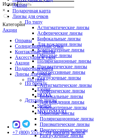
Искать
Акции
×
Подарочная карта
Линзы для очков
По типу
Категории
Астигматические линзы
Акции
Асферические линзы
Бифокальные линзы
Оправы
Для вождения линзы
Солнцезащитные очки
Компьютерные линзы
Контактные линзы
Офисные линзы
Аксессуары и уход
Поляризационные линзы
Акции
Призматические линзы
Подарочная карта
Прогрессивные линзы
Линзы для очков
Разгрузочные линзы
По типу
По бренду
Астигматические линзы
Essilor
Асферические линзы
HOYA
Бифокальные линзы
Детские линзы
Для вождения линзы
Stellest
Компьютерные линзы
MiYOSMART
Офисные линзы
Поляризационные линзы
Призматические линзы
Прогрессивные линзы
+7 (800) 555-27-04
заказать звонок
Разгрузочные линзы