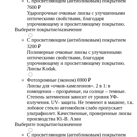
С просветляющим (антибликовым) покрытием
7600 ₽
Ударопрочные очковые линзы с улучшенными
оптическими свойствами, благодаря
упрочняющему и просветляющему покрытию.
Выберите покрытие/назначение
С просветляющим (антибликовым) покрытием
3200 ₽
Полимерные очковые линзы с улучшенными
оптическими свойствами, благодаря
упрочняющему и просветляющему покрытию.
Линзы Kodak.
Фотохромные (эконом)
6900 ₽
Линзы для «очков-хамелеонов». 2 в 1: в
помещении – прозрачные, на солнце – темные.
Степень затемнения зависит от уровня УФ-
излучения. UV- защита. Не темнеют в машине, т.к.
лобовое стекло автомобиля слабо пропускает
ультрафиолет. Качественные, проверенные линзы
производства Ю.-В. Азии
Выберите покрытие/назначение
С просветляющим (антибликовым) покрытием