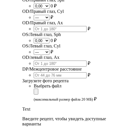
0 ₽
OD/Правый глаз, Cyl
₽
OD/Правый глаз, Ax
₽
OS/Левый глаз, Sph
0 ₽
OS/Левый глаз, Cyl
₽
OD/левый глаз, Ax
₽
DP/Межцентровое расстояние
₽
Загрузите фото рецепта
Выбрать файл
₽
(максимальный размер файла 20 МБ)
Text
Введите рецепт, чтобы увидеть доступные
варианты