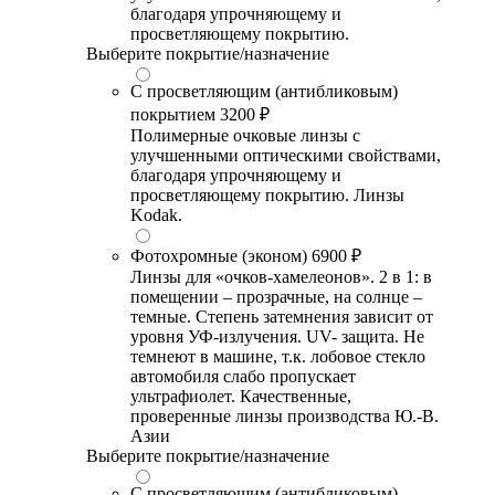
благодаря упрочняющему и
просветляющему покрытию.
Выберите покрытие/назначение
С просветляющим (антибликовым)
покрытием
3200 ₽
Полимерные очковые линзы с
улучшенными оптическими свойствами,
благодаря упрочняющему и
просветляющему покрытию. Линзы
Kodak.
Фотохромные (эконом)
6900 ₽
Линзы для «очков-хамелеонов». 2 в 1: в
помещении – прозрачные, на солнце –
темные. Степень затемнения зависит от
уровня УФ-излучения. UV- защита. Не
темнеют в машине, т.к. лобовое стекло
автомобиля слабо пропускает
ультрафиолет. Качественные,
проверенные линзы производства Ю.-В.
Азии
Выберите покрытие/назначение
С просветляющим (антибликовым)