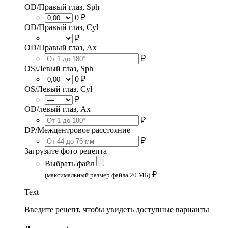
OD/Правый глаз, Sph
0 ₽
OD/Правый глаз, Cyl
₽
OD/Правый глаз, Ax
₽
OS/Левый глаз, Sph
0 ₽
OS/Левый глаз, Cyl
₽
OD/левый глаз, Ax
₽
DP/Межцентровое расстояние
₽
Загрузите фото рецепта
Выбрать файл
₽
(максимальный размер файла 20 МБ)
Text
Введите рецепт, чтобы увидеть доступные варианты