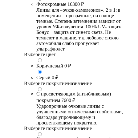
Фотохромные
16300 ₽
Линзы для «очков-хамелеонов». 2 в 1: в
помещении – прозрачные, на солнце –
темные. Степень затемнения зависит от
уровня УФ-излучения. 100% UV- защита.
Бонус – защита от синего света. Не
темнеют в машине, т.к. лобовое стекло
автомобиля слабо пропускает
ультрафиолет.
Выберите цвет
Коричневый
0 ₽
Серый
0 ₽
Выберите покрытие/назначение
С просветляющим (антибликовым)
покрытием
7600 ₽
Ударопрочные очковые линзы с
улучшенными оптическими свойствами,
благодаря упрочняющему и
просветляющему покрытию.
Выберите покрытие/назначение