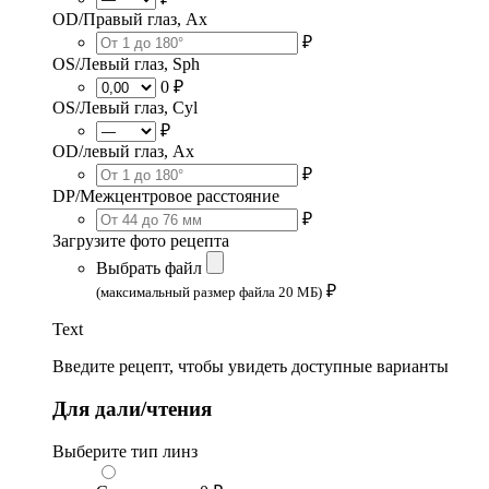
OD/Правый глаз, Ax
₽
OS/Левый глаз, Sph
0 ₽
OS/Левый глаз, Cyl
₽
OD/левый глаз, Ax
₽
DP/Межцентровое расстояние
₽
Загрузите фото рецепта
Выбрать файл
₽
(максимальный размер файла 20 МБ)
Text
Введите рецепт, чтобы увидеть доступные варианты
Для дали/чтения
Выберите тип линз