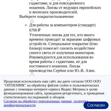
гаджетами, и для повседневного
ношения. Линзы от ведущих европейских
и японских производителей.
Выберите покрытие/назначение
Для работы за компьютером (стандарт)
6700 ₽
Утонченные линзы для тех, кто много
времени проводит за экранами цифровых
устройств. Специальное покрытие (блю
блокер) помогает снизить воздействие
синего света от излучения мониторов.
Рекомендуются для использования во
время работы с гаджетами, не для
постоянного ношения. Линзы
производства Сербии или Ю.-В. Азии.
Для работы за компьютером (премиум)
Продолжая использовать наш сайт, вы даете согласие ООО ООО
20300 ₽
“ОПТИЛИНК” на обработку файлов cookie и пользовательских
Универсальные утонченные линзы для
данных с помощью интернет-сервиса Яндекс.Метрика в целях
тех, кто много времени проводит за
функционирования сайта, проведения ретаргетинга, и проведения
статистических исследований и обзоров.
экранами цифровых устройств.
Согласие на обработку персональных данных, политика
Специальное покрытие помогает
Согласен
конфендициальности
выборочно фильтровать вредный для