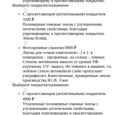
упрочняющему и просветляющему покрытию.
Выберите покрытие/назначение
С просветляющим (антибликовым) покрытием
3200 ₽
Полимерные очковые линзы с улучшенными
оптическими свойствами, благодаря
упрочняющему и просветляющему покрытию.
Линзы Kodak.
Фотохромные (эконом)
6900 ₽
Линзы для «очков-хамелеонов». 2 в 1: в
помещении – прозрачные, на солнце – темные.
Степень затемнения зависит от уровня УФ-
излучения. UV- защита. Не темнеют в машине, т.к.
лобовое стекло автомобиля слабо пропускает
ультрафиолет. Качественные, проверенные линзы
производства Ю.-В. Азии
Выберите покрытие/назначение
С просветляющим (антибликовым) покрытием
4900 ₽
Утонченные полимерные очковые линзы с
улучшенными оптическими свойствами,
благодаря упрочняющему и просветляющему