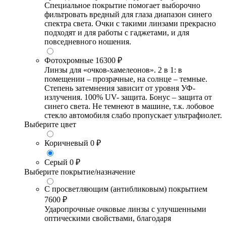
Специальное покрытие помогает выборочно
фильтровать вредный для глаза диапазон синего
спектра света. Очки с такими линзами прекрасно
подходят и для работы с гаджетами, и для
повседневного ношения.
Фотохромные
16300 ₽
Линзы для «очков-хамелеонов». 2 в 1: в
помещении – прозрачные, на солнце – темные.
Степень затемнения зависит от уровня УФ-
излучения. 100% UV- защита. Бонус – защита от
синего света. Не темнеют в машине, т.к. лобовое
стекло автомобиля слабо пропускает ультрафиолет.
Выберите цвет
Коричневый
0 ₽
Серый
0 ₽
Выберите покрытие/назначение
С просветляющим (антибликовым) покрытием
7600 ₽
Ударопрочные очковые линзы с улучшенными
оптическими свойствами, благодаря