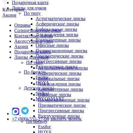
Подарочная карта
Линзы для очков
Категории
По типу
Акции
Астигматические линзы
Асферические линзы
Оправы
Бифокальные линзы
Солнцезащитные очки
Для вождения линзы
Контактные линзы
Компьютерные линзы
Аксессуары и уход
Офисные линзы
Акции
Поляризационные линзы
Подарочная карта
Призматические линзы
Линзы для очков
Прогрессивные линзы
По типу
Разгрузочные линзы
Астигматические линзы
По бренду
Асферические линзы
Essilor
Бифокальные линзы
HOYA
Для вождения линзы
Детские линзы
Компьютерные линзы
Stellest
Офисные линзы
MiYOSMART
Поляризационные линзы
Призматические линзы
Прогрессивные линзы
Разгрузочные линзы
+7 (800) 555-27-04
заказать звонок
По бренду
Essilor
HOYA