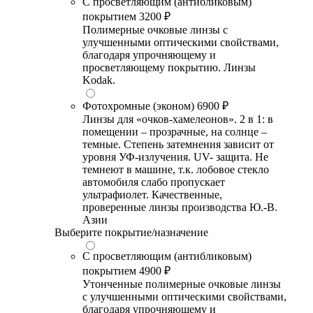
С просветляющим (антибликовым)
покрытием
3200 ₽
Полимерные очковые линзы с
улучшенными оптическими свойствами,
благодаря упрочняющему и
просветляющему покрытию. Линзы
Kodak.
Фотохромные (эконом)
6900 ₽
Линзы для «очков-хамелеонов». 2 в 1: в
помещении – прозрачные, на солнце –
темные. Степень затемнения зависит от
уровня УФ-излучения. UV- защита. Не
темнеют в машине, т.к. лобовое стекло
автомобиля слабо пропускает
ультрафиолет. Качественные,
проверенные линзы производства Ю.-В.
Азии
Выберите покрытие/назначение
С просветляющим (антибликовым)
покрытием
4900 ₽
Утонченные полимерные очковые линзы
с улучшенными оптическими свойствами,
благодаря упрочняющему и