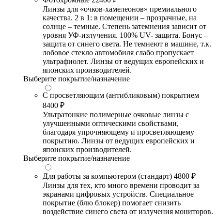
Линзы для «очков-хамелеонов» премиального
качества. 2 в 1: в помещении – прозрачные, на
солнце – темные. Степень затемнения зависит от
уровня УФ-излучения. 100% UV- защита. Бонус –
защита от синего света. Не темнеют в машине, т.к.
лобовое стекло автомобиля слабо пропускает
ультрафиолет. Линзы от ведущих европейских и
японских производителей.
Выберите покрытие/назначение
С просветляющим (антибликовым) покрытием
8400 ₽
Ультратонкие полимерные очковые линзы с
улучшенными оптическими свойствами,
благодаря упрочняющему и просветляющему
покрытию. Линзы от ведущих европейских и
японских производителей.
Выберите покрытие/назначение
Для работы за компьютером (стандарт)
4800 ₽
Линзы для тех, кто много времени проводит за
экранами цифровых устройств. Специальное
покрытие (блю блокер) помогает снизить
воздействие синего света от излучения мониторов.