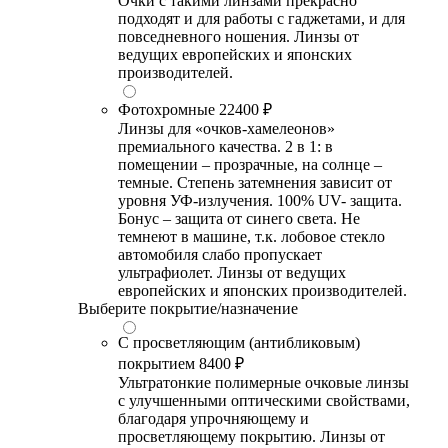
Очки с такими линзами прекрасно
подходят и для работы с гаджетами, и для
повседневного ношения. Линзы от
ведущих европейских и японских
производителей.
Фотохромные
22400 ₽
Линзы для «очков-хамелеонов»
премиального качества. 2 в 1: в
помещении – прозрачные, на солнце –
темные. Степень затемнения зависит от
уровня УФ-излучения. 100% UV- защита.
Бонус – защита от синего света. Не
темнеют в машине, т.к. лобовое стекло
автомобиля слабо пропускает
ультрафиолет. Линзы от ведущих
европейских и японских производителей.
Выберите покрытие/назначение
С просветляющим (антибликовым)
покрытием
8400 ₽
Ультратонкие полимерные очковые линзы
с улучшенными оптическими свойствами,
благодаря упрочняющему и
просветляющему покрытию. Линзы от