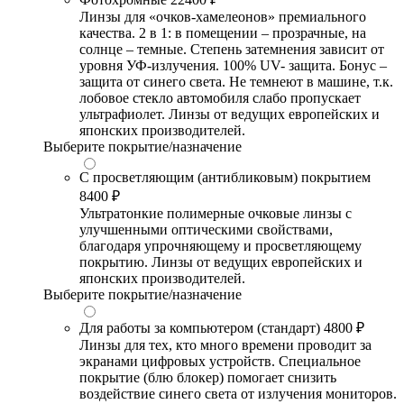
Линзы для «очков-хамелеонов» премиального
качества. 2 в 1: в помещении – прозрачные, на
солнце – темные. Степень затемнения зависит от
уровня УФ-излучения. 100% UV- защита. Бонус –
защита от синего света. Не темнеют в машине, т.к.
лобовое стекло автомобиля слабо пропускает
ультрафиолет. Линзы от ведущих европейских и
японских производителей.
Выберите покрытие/назначение
С просветляющим (антибликовым) покрытием
8400 ₽
Ультратонкие полимерные очковые линзы с
улучшенными оптическими свойствами,
благодаря упрочняющему и просветляющему
покрытию. Линзы от ведущих европейских и
японских производителей.
Выберите покрытие/назначение
Для работы за компьютером (стандарт)
4800 ₽
Линзы для тех, кто много времени проводит за
экранами цифровых устройств. Специальное
покрытие (блю блокер) помогает снизить
воздействие синего света от излучения мониторов.