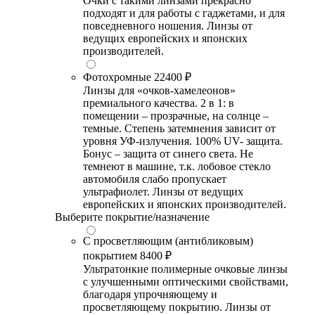
Очки с такими линзами прекрасно
подходят и для работы с гаджетами, и для
повседневного ношения. Линзы от
ведущих европейских и японских
производителей.
Фотохромные
22400 ₽
Линзы для «очков-хамелеонов»
премиального качества. 2 в 1: в
помещении – прозрачные, на солнце –
темные. Степень затемнения зависит от
уровня УФ-излучения. 100% UV- защита.
Бонус – защита от синего света. Не
темнеют в машине, т.к. лобовое стекло
автомобиля слабо пропускает
ультрафиолет. Линзы от ведущих
европейских и японских производителей.
Выберите покрытие/назначение
С просветляющим (антибликовым)
покрытием
8400 ₽
Ультратонкие полимерные очковые линзы
с улучшенными оптическими свойствами,
благодаря упрочняющему и
просветляющему покрытию. Линзы от