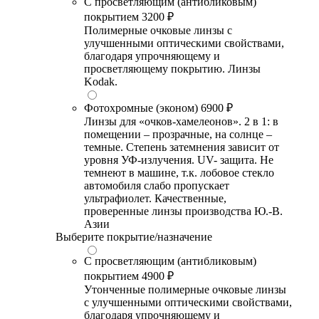
С просветляющим (антибликовым)
покрытием
3200 ₽
Полимерные очковые линзы с
улучшенными оптическими свойствами,
благодаря упрочняющему и
просветляющему покрытию. Линзы
Kodak.
Фотохромные (эконом)
6900 ₽
Линзы для «очков-хамелеонов». 2 в 1: в
помещении – прозрачные, на солнце –
темные. Степень затемнения зависит от
уровня УФ-излучения. UV- защита. Не
темнеют в машине, т.к. лобовое стекло
автомобиля слабо пропускает
ультрафиолет. Качественные,
проверенные линзы производства Ю.-В.
Азии
Выберите покрытие/назначение
С просветляющим (антибликовым)
покрытием
4900 ₽
Утонченные полимерные очковые линзы
с улучшенными оптическими свойствами,
благодаря упрочняющему и