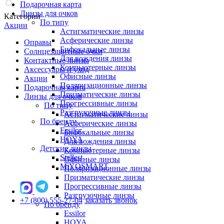
Подарочная карта
Линзы для очков
Категории
По типу
Акции
Астигматические линзы
Асферические линзы
Оправы
Бифокальные линзы
Солнцезащитные очки
Для вождения линзы
Контактные линзы
Компьютерные линзы
Аксессуары и уход
Офисные линзы
Акции
Поляризационные линзы
Подарочная карта
Призматические линзы
Линзы для очков
Прогрессивные линзы
По типу
Разгрузочные линзы
Астигматические линзы
По бренду
Асферические линзы
Essilor
Бифокальные линзы
HOYA
Для вождения линзы
Детские линзы
Компьютерные линзы
Stellest
Офисные линзы
MiYOSMART
Поляризационные линзы
Призматические линзы
Прогрессивные линзы
Разгрузочные линзы
+7 (800) 555-27-04
заказать звонок
По бренду
Essilor
HOYA