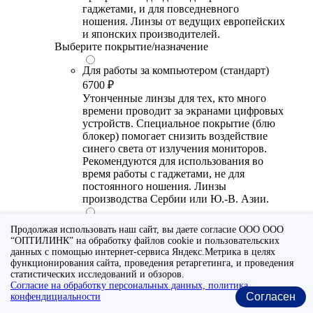
гаджетами, и для повседневного
ношения. Линзы от ведущих европейских
и японских производителей.
Выберите покрытие/назначение
Для работы за компьютером (стандарт)
6700 ₽
Утонченные линзы для тех, кто много
времени проводит за экранами цифровых
устройств. Специальное покрытие (блю
блокер) помогает снизить воздействие
синего света от излучения мониторов.
Рекомендуются для использования во
время работы с гаджетами, не для
постоянного ношения. Линзы
производства Сербии или Ю.-В. Азии.
Для работы за компьютером (премиум)
Продолжая использовать наш сайт, вы даете согласие ООО ООО
20300 ₽
“ОПТИЛИНК” на обработку файлов cookie и пользовательских
Универсальные утонченные линзы для
данных с помощью интернет-сервиса Яндекс.Метрика в целях
тех, кто много времени проводит за
функционирования сайта, проведения ретаргетинга, и проведения
статистических исследований и обзоров.
экранами цифровых устройств.
Согласие на обработку персональных данных, политика
Специальное покрытие помогает
Согласен
конфендициальности
выборочно фильтровать вредный для