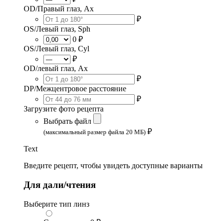
OD/Правый глаз, Ax
₽
OS/Левый глаз, Sph
0 ₽
OS/Левый глаз, Cyl
₽
OD/левый глаз, Ax
₽
DP/Межцентровое расстояние
₽
Загрузите фото рецепта
Выбрать файл
₽
(максимальный размер файла 20 МБ)
Text
Введите рецепт, чтобы увидеть доступные варианты
Для дали/чтения
Выберите тип линз