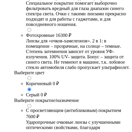
Специальное покрытие помогает выборочно
фильтровать вредный для глаза диапазон синего
спектра света. Очки с такими линзами прекрасно
подходят и для работы с гаджетами, и для
повседневного ношения.
Фотохромные
16300 ₽
Линзы для «очков-хамелеонов». 2 в 1: в
помещении – прозрачные, на солнце – темные.
Степень затемнения зависит от уровня УФ-
излучения. 100% UV- защита. Бонус – защита от
синего света. Не темнеют в машине, т.к. лобовое
стекло автомобиля слабо пропускает ультрафиолет.
Выберите цвет
Коричневый
0 ₽
Серый
0 ₽
Выберите покрытие/назначение
С просветляющим (антибликовым) покрытием
7600 ₽
Ударопрочные очковые линзы с улучшенными
оптическими свойствами, благодаря