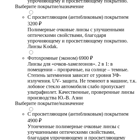
упрочняющему и просветляющему покрытию.
Выберите покрытие/назначение
С просветляющим (антибликовым) покрытием
3200 ₽
Полимерные очковые линзы с улучшенными
оптическими свойствами, благодаря
упрочняющему и просветляющему покрытию.
Линзы Kodak.
Фотохромные (эконом)
6900 ₽
Линзы для «очков-хамелеонов». 2 в 1: в
помещении – прозрачные, на солнце – темные.
Степень затемнения зависит от уровня УФ-
излучения. UV- защита. Не темнеют в машине, т.к.
лобовое стекло автомобиля слабо пропускает
ультрафиолет. Качественные, проверенные линзы
производства Ю.-В. Азии
Выберите покрытие/назначение
С просветляющим (антибликовым) покрытием
4900 ₽
Утонченные полимерные очковые линзы с
улучшенными оптическими свойствами,
благодаря упрочняющему и просветляющему