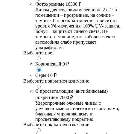
Фотохромные
16300 ₽
Линзы для «очков-хамелеонов». 2 в 1: в
помещении – прозрачные, на солнце –
темные. Степень затемнения зависит от
уровня УФ-излучения. 100% UV- защита.
Бонус – защита от синего света. Не
темнеют в машине, т.к. лобовое стекло
автомобиля слабо пропускает
ультрафиолет.
Выберите цвет
Коричневый
0 ₽
Серый
0 ₽
Выберите покрытие/назначение
С просветляющим (антибликовым)
покрытием
7600 ₽
Ударопрочные очковые линзы с
улучшенными оптическими свойствами,
благодаря упрочняющему и
просветляющему покрытию.
Выберите покрытие/назначение