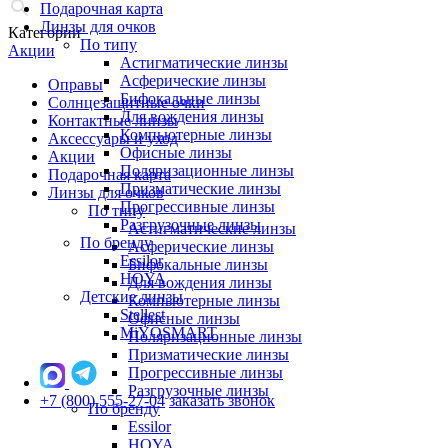
Подарочная карта
Линзы для очков
Категории
По типу
Акции
Астигматические линзы
Асферические линзы
Оправы
Бифокальные линзы
Солнцезащитные очки
Для вождения линзы
Контактные линзы
Компьютерные линзы
Аксессуары и уход
Офисные линзы
Акции
Поляризационные линзы
Подарочная карта
Призматические линзы
Линзы для очков
Прогрессивные линзы
По типу
Разгрузочные линзы
Астигматические линзы
По бренду
Асферические линзы
Essilor
Бифокальные линзы
HOYA
Для вождения линзы
Детские линзы
Компьютерные линзы
Stellest
Офисные линзы
MiYOSMART
Поляризационные линзы
Призматические линзы
Прогрессивные линзы
Разгрузочные линзы
+7 (800) 555-27-04
заказать звонок
По бренду
Essilor
HOYA