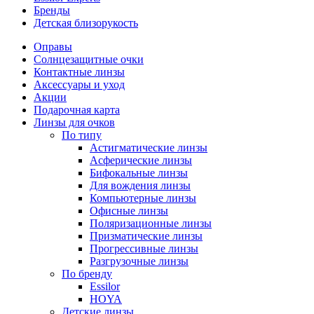
Бренды
Детская близорукость
Оправы
Солнцезащитные очки
Контактные линзы
Аксессуары и уход
Акции
Подарочная карта
Линзы для очков
По типу
Астигматические линзы
Асферические линзы
Бифокальные линзы
Для вождения линзы
Компьютерные линзы
Офисные линзы
Поляризационные линзы
Призматические линзы
Прогрессивные линзы
Разгрузочные линзы
По бренду
Essilor
HOYA
Детские линзы