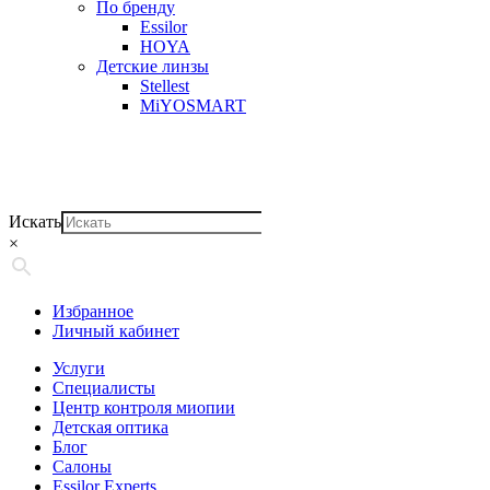
По бренду
Essilor
HOYA
Детские линзы
Stellest
MiYOSMART
Искать
×
Избранное
Личный кабинет
Услуги
Специалисты
Центр контроля миопии
Детская оптика
Блог
Салоны
Essilor Experts