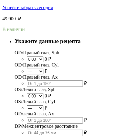
Успейте забрать сегодня
49 900
₽
В наличии
Укажите данные рецепта
OD/Правый глаз, Sph
0 ₽
OD/Правый глаз, Cyl
₽
OD/Правый глаз, Ax
₽
OS/Левый глаз, Sph
0 ₽
OS/Левый глаз, Cyl
₽
OD/левый глаз, Ax
₽
DP/Межцентровое расстояние
₽