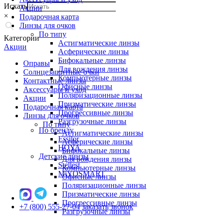
Искать
Акции
×
Подарочная карта
Линзы для очков
По типу
Категории
Астигматические линзы
Акции
Асферические линзы
Бифокальные линзы
Оправы
Для вождения линзы
Солнцезащитные очки
Компьютерные линзы
Контактные линзы
Офисные линзы
Аксессуары и уход
Поляризационные линзы
Акции
Призматические линзы
Подарочная карта
Прогрессивные линзы
Линзы для очков
Разгрузочные линзы
По типу
По бренду
Астигматические линзы
Essilor
Асферические линзы
HOYA
Бифокальные линзы
Детские линзы
Для вождения линзы
Stellest
Компьютерные линзы
MiYOSMART
Офисные линзы
Поляризационные линзы
Призматические линзы
Прогрессивные линзы
+7 (800) 555-27-04
заказать звонок
Разгрузочные линзы