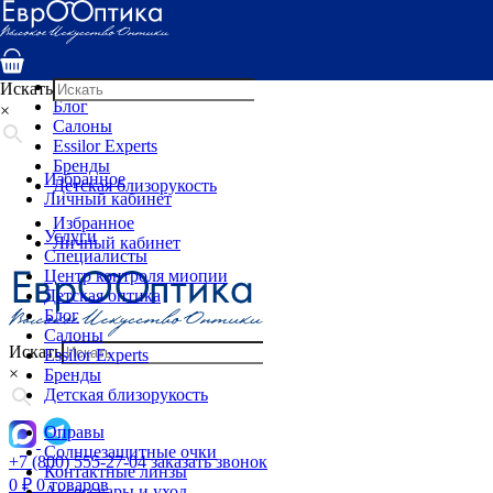
Услуги
Специалисты
Центр контроля миопии
Детская оптика
Искать
Блог
×
Салоны
Essilor Experts
Бренды
Избранное
Детская близорукость
Личный кабинет
Избранное
Услуги
Личный кабинет
Специалисты
Центр контроля миопии
Детская оптика
Блог
Салоны
Искать
Essilor Experts
×
Бренды
Детская близорукость
Оправы
Солнцезащитные очки
+7 (800) 555-27-04
заказать звонок
Контактные линзы
0
₽
0 товаров
Аксессуары и уход