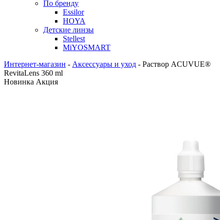
По бренду
Essilor
HOYA
Детские линзы
Stellest
MiYOSMART
Интернет-магазин
-
Аксессуары и уход
-
Раствор ACUVUE®
RevitaLens 360 ml
Новинка
Акция