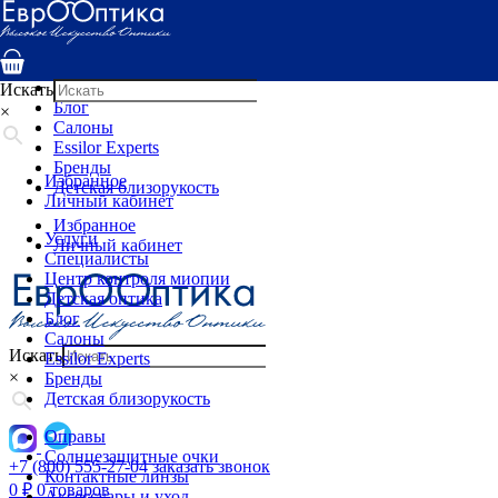
Услуги
Специалисты
Центр контроля миопии
Детская оптика
Искать
Блог
×
Салоны
Essilor Experts
Бренды
Избранное
Детская близорукость
Личный кабинет
Избранное
Услуги
Личный кабинет
Специалисты
Центр контроля миопии
Детская оптика
Блог
Салоны
Искать
Essilor Experts
×
Бренды
Детская близорукость
Оправы
Солнцезащитные очки
+7 (800) 555-27-04
заказать звонок
Контактные линзы
0
₽
0 товаров
Аксессуары и уход