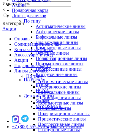
Искать
Акции
×
Подарочная карта
Линзы для очков
По типу
Категории
Астигматические линзы
Акции
Асферические линзы
Бифокальные линзы
Оправы
Для вождения линзы
Солнцезащитные очки
Компьютерные линзы
Контактные линзы
Офисные линзы
Аксессуары и уход
Поляризационные линзы
Акции
Призматические линзы
Подарочная карта
Прогрессивные линзы
Линзы для очков
Разгрузочные линзы
По типу
По бренду
Астигматические линзы
Essilor
Асферические линзы
HOYA
Бифокальные линзы
Детские линзы
Для вождения линзы
Stellest
Компьютерные линзы
MiYOSMART
Офисные линзы
Поляризационные линзы
Призматические линзы
Прогрессивные линзы
+7 (800) 555-27-04
заказать звонок
Разгрузочные линзы