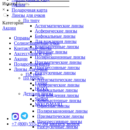
Искать
Акции
×
Подарочная карта
Линзы для очков
По типу
Категории
Астигматические линзы
Акции
Асферические линзы
Бифокальные линзы
Оправы
Для вождения линзы
Солнцезащитные очки
Компьютерные линзы
Контактные линзы
Офисные линзы
Аксессуары и уход
Поляризационные линзы
Акции
Призматические линзы
Подарочная карта
Прогрессивные линзы
Линзы для очков
Разгрузочные линзы
По типу
По бренду
Астигматические линзы
Essilor
Асферические линзы
HOYA
Бифокальные линзы
Детские линзы
Для вождения линзы
Stellest
Компьютерные линзы
MiYOSMART
Офисные линзы
Поляризационные линзы
Призматические линзы
Прогрессивные линзы
+7 (800) 555-27-04
заказать звонок
Разгрузочные линзы