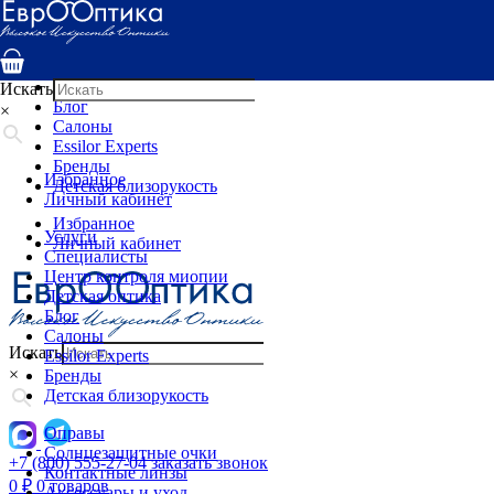
Услуги
Специалисты
Центр контроля миопии
Детская оптика
Искать
Блог
×
Салоны
Essilor Experts
Бренды
Избранное
Детская близорукость
Личный кабинет
Избранное
Услуги
Личный кабинет
Специалисты
Центр контроля миопии
Детская оптика
Блог
Салоны
Искать
Essilor Experts
×
Бренды
Детская близорукость
Оправы
Солнцезащитные очки
+7 (800) 555-27-04
заказать звонок
Контактные линзы
0
₽
0 товаров
Аксессуары и уход