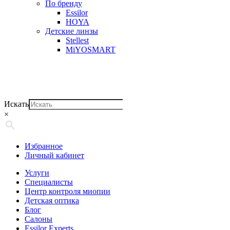
По бренду
Essilor
HOYA
Детские линзы
Stellest
MiYOSMART
Искать
×
Избранное
Личный кабинет
Услуги
Специалисты
Центр контроля миопии
Детская оптика
Блог
Салоны
Essilor Experts