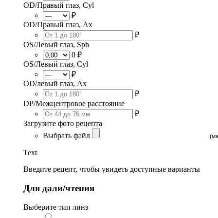
OD/Правый глаз, Cyl
₽
OD/Правый глаз, Ax
₽
OS/Левый глаз, Sph
0 ₽
OS/Левый глаз, Cyl
₽
OD/левый глаз, Ax
₽
DP/Межцентровое расстояние
₽
Загрузите фото рецепта
Выбрать файл
(м
Text
Введите рецепт, чтобы увидеть доступные варианты
Для дали/чтения
Выберите тип линз