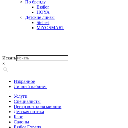
По бренду
Essilor
HOYA
Детские линзы
Stellest
MiYOSMART
Искать
×
Избранное
Личный кабинет
Услуги
Специалисты
Центр контроля миопии
Детская оптика
Блог
Салоны
Essilor Experts