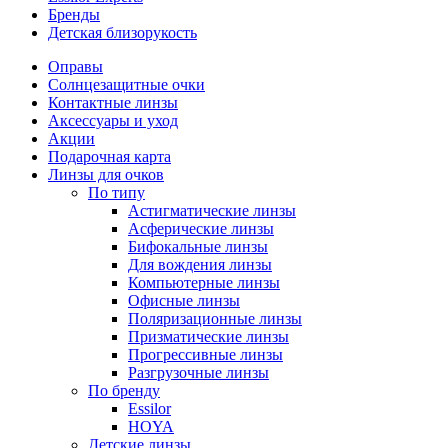
Бренды
Детская близорукость
Оправы
Солнцезащитные очки
Контактные линзы
Аксессуары и уход
Акции
Подарочная карта
Линзы для очков
По типу
Астигматические линзы
Асферические линзы
Бифокальные линзы
Для вождения линзы
Компьютерные линзы
Офисные линзы
Поляризационные линзы
Призматические линзы
Прогрессивные линзы
Разгрузочные линзы
По бренду
Essilor
HOYA
Детские линзы