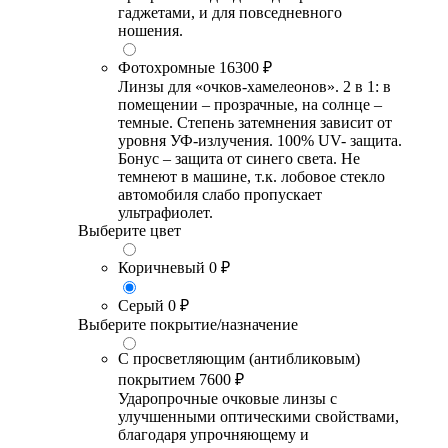
гаджетами, и для повседневного
ношения.
Фотохромные
16300 ₽
Линзы для «очков-хамелеонов». 2 в 1: в
помещении – прозрачные, на солнце –
темные. Степень затемнения зависит от
уровня УФ-излучения. 100% UV- защита.
Бонус – защита от синего света. Не
темнеют в машине, т.к. лобовое стекло
автомобиля слабо пропускает
ультрафиолет.
Выберите цвет
Коричневый
0 ₽
Серый
0 ₽
Выберите покрытие/назначение
С просветляющим (антибликовым)
покрытием
7600 ₽
Ударопрочные очковые линзы с
улучшенными оптическими свойствами,
благодаря упрочняющему и