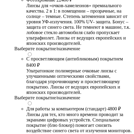
Линзы для «очков-хамелеонов» премиального
качества. 2 в 1: в помещении – прозрачные, на
солнце – темные. Степень затемнения зависит от
уровня УФ-излучения. 100% UV- защита. Бонус –
защита от синего света. Не темнеют в машине, т.к.
лобовое стекло автомобиля слабо пропускает
ультрафиолет. Линзы от ведущих европейских и
японских производителей.
Выберите покрытие/назначение
С просветляющим (антибликовым) покрытием
8400 ₽
Ультратонкие полимерные очковые линзы с
улучшенными оптическими свойствами,
благодаря упрочняющему и просветляющему
покрытию. Линзы от ведущих европейских и
японских производителей.
Выберите покрытие/назначение
Для работы за компьютером (стандарт)
4800 ₽
Линзы для тех, кто много времени проводит за
экранами цифровых устройств. Специальное
покрытие (блю блокер) помогает снизить
воздействие синего света от излучения мониторов.