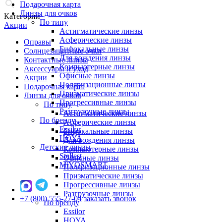
Подарочная карта
Линзы для очков
Категории
По типу
Акции
Астигматические линзы
Асферические линзы
Оправы
Бифокальные линзы
Солнцезащитные очки
Для вождения линзы
Контактные линзы
Компьютерные линзы
Аксессуары и уход
Офисные линзы
Акции
Поляризационные линзы
Подарочная карта
Призматические линзы
Линзы для очков
Прогрессивные линзы
По типу
Разгрузочные линзы
Астигматические линзы
По бренду
Асферические линзы
Essilor
Бифокальные линзы
HOYA
Для вождения линзы
Детские линзы
Компьютерные линзы
Stellest
Офисные линзы
MiYOSMART
Поляризационные линзы
Призматические линзы
Прогрессивные линзы
Разгрузочные линзы
+7 (800) 555-27-04
заказать звонок
По бренду
Essilor
HOYA