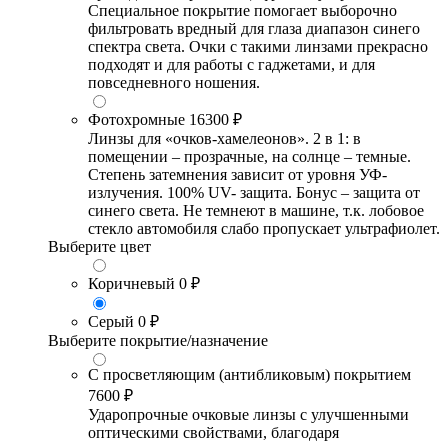
Специальное покрытие помогает выборочно
фильтровать вредный для глаза диапазон синего
спектра света. Очки с такими линзами прекрасно
подходят и для работы с гаджетами, и для
повседневного ношения.
Фотохромные
16300 ₽
Линзы для «очков-хамелеонов». 2 в 1: в
помещении – прозрачные, на солнце – темные.
Степень затемнения зависит от уровня УФ-
излучения. 100% UV- защита. Бонус – защита от
синего света. Не темнеют в машине, т.к. лобовое
стекло автомобиля слабо пропускает ультрафиолет.
Выберите цвет
Коричневый
0 ₽
Серый
0 ₽
Выберите покрытие/назначение
С просветляющим (антибликовым) покрытием
7600 ₽
Ударопрочные очковые линзы с улучшенными
оптическими свойствами, благодаря