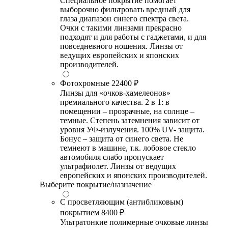
Специальное покрытие помогает
выборочно фильтровать вредный для
глаза диапазон синего спектра света.
Очки с такими линзами прекрасно
подходят и для работы с гаджетами, и для
повседневного ношения. Линзы от
ведущих европейских и японских
производителей.
Фотохромные
22400 ₽
Линзы для «очков-хамелеонов»
премиального качества. 2 в 1: в
помещении – прозрачные, на солнце –
темные. Степень затемнения зависит от
уровня УФ-излучения. 100% UV- защита.
Бонус – защита от синего света. Не
темнеют в машине, т.к. лобовое стекло
автомобиля слабо пропускает
ультрафиолет. Линзы от ведущих
европейских и японских производителей.
Выберите покрытие/назначение
С просветляющим (антибликовым)
покрытием
8400 ₽
Ультратонкие полимерные очковые линзы