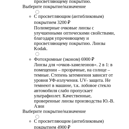
просветляющему покрытию.
Выберите покрытие/назначение
С просветляющим (антибликовым)
покрытием
3200 ₽
Полимерные очковые линзы с
улучшенными оптическими свойствами,
благодаря упрочняющему и
просветляющему покрытию. Линзы
Kodak.
Фотохромные (эконом)
6900 ₽
Линзы для «очков-хамелеонов». 2 в 1: в
помещении – прозрачные, на солнце –
темные. Степень затемнения зависит от
уровня УФ-излучения. UV- защита. Не
темнеют в машине, т.к. лобовое стекло
автомобиля слабо пропускает
ультрафиолет. Качественные,
проверенные линзы производства Ю.-В.
Азии
Выберите покрытие/назначение
С просветляющим (антибликовым)
покрытием
4900 ₽