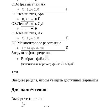
OD/Правый глаз, Ax
₽
OS/Левый глаз, Sph
0 ₽
OS/Левый глаз, Cyl
₽
OD/левый глаз, Ax
₽
DP/Межцентровое расстояние
₽
Загрузите фото рецепта
Выбрать файл
₽
(максимальный размер файла 20 МБ)
Text
Введите рецепт, чтобы увидеть доступные варианты
Для дали/чтения
Выберите тип линз