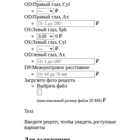
OD/Правый глаз, Cyl
₽
OD/Правый глаз, Ax
₽
OS/Левый глаз, Sph
0 ₽
OS/Левый глаз, Cyl
₽
OD/левый глаз, Ax
₽
DP/Межцентровое расстояние
₽
Загрузите фото рецепта
Выбрать файл
₽
(максимальный размер файла 20 МБ)
Text
Введите рецепт, чтобы увидеть доступные
варианты
Для дали/чтения