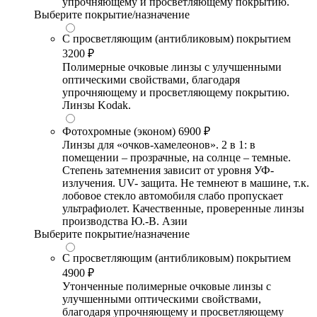
упрочняющему и просветляющему покрытию.
Выберите покрытие/назначение
С просветляющим (антибликовым) покрытием
3200 ₽
Полимерные очковые линзы с улучшенными
оптическими свойствами, благодаря
упрочняющему и просветляющему покрытию.
Линзы Kodak.
Фотохромные (эконом)
6900 ₽
Линзы для «очков-хамелеонов». 2 в 1: в
помещении – прозрачные, на солнце – темные.
Степень затемнения зависит от уровня УФ-
излучения. UV- защита. Не темнеют в машине, т.к.
лобовое стекло автомобиля слабо пропускает
ультрафиолет. Качественные, проверенные линзы
производства Ю.-В. Азии
Выберите покрытие/назначение
С просветляющим (антибликовым) покрытием
4900 ₽
Утонченные полимерные очковые линзы с
улучшенными оптическими свойствами,
благодаря упрочняющему и просветляющему