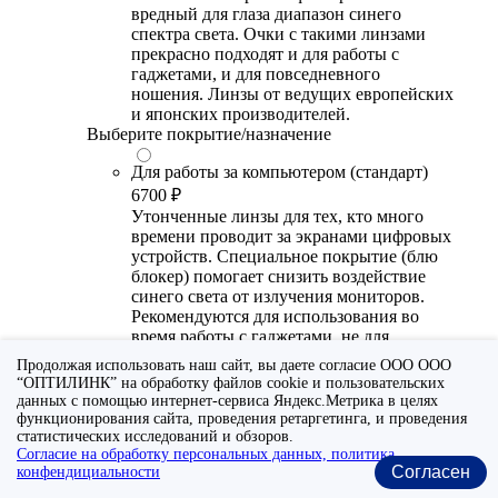
вредный для глаза диапазон синего
спектра света. Очки с такими линзами
прекрасно подходят и для работы с
гаджетами, и для повседневного
ношения. Линзы от ведущих европейских
и японских производителей.
Выберите покрытие/назначение
Для работы за компьютером (стандарт)
6700 ₽
Утонченные линзы для тех, кто много
времени проводит за экранами цифровых
устройств. Специальное покрытие (блю
блокер) помогает снизить воздействие
синего света от излучения мониторов.
Рекомендуются для использования во
время работы с гаджетами, не для
постоянного ношения. Линзы
Продолжая использовать наш сайт, вы даете согласие ООО ООО
производства Сербии или Ю.-В. Азии.
“ОПТИЛИНК” на обработку файлов cookie и пользовательских
данных с помощью интернет-сервиса Яндекс.Метрика в целях
Для работы за компьютером (премиум)
функционирования сайта, проведения ретаргетинга, и проведения
20300 ₽
статистических исследований и обзоров.
Согласие на обработку персональных данных, политика
Универсальные утонченные линзы для
Согласен
конфендициальности
тех, кто много времени проводит за