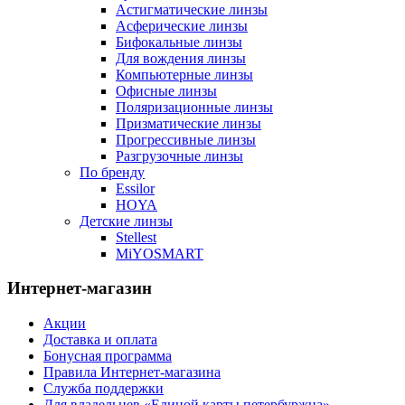
Астигматические линзы
Асферические линзы
Бифокальные линзы
Для вождения линзы
Компьютерные линзы
Офисные линзы
Поляризационные линзы
Призматические линзы
Прогрессивные линзы
Разгрузочные линзы
По бренду
Essilor
HOYA
Детские линзы
Stellest
MiYOSMART
Интернет-магазин
Акции
Доставка и оплата
Бонусная программа
Правила Интернет-магазина
Служба поддержки
Для владельцев «Единой карты петербуржца»