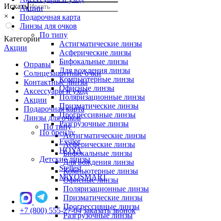
Искать
Акции
×
Подарочная карта
Линзы для очков
По типу
Категории
Астигматические линзы
Акции
Асферические линзы
Бифокальные линзы
Оправы
Для вождения линзы
Солнцезащитные очки
Компьютерные линзы
Контактные линзы
Офисные линзы
Аксессуары и уход
Поляризационные линзы
Акции
Призматические линзы
Подарочная карта
Прогрессивные линзы
Линзы для очков
Разгрузочные линзы
По типу
По бренду
Астигматические линзы
Essilor
Асферические линзы
HOYA
Бифокальные линзы
Детские линзы
Для вождения линзы
Stellest
Компьютерные линзы
MiYOSMART
Офисные линзы
Поляризационные линзы
Призматические линзы
Прогрессивные линзы
+7 (800) 555-27-04
заказать звонок
Разгрузочные линзы