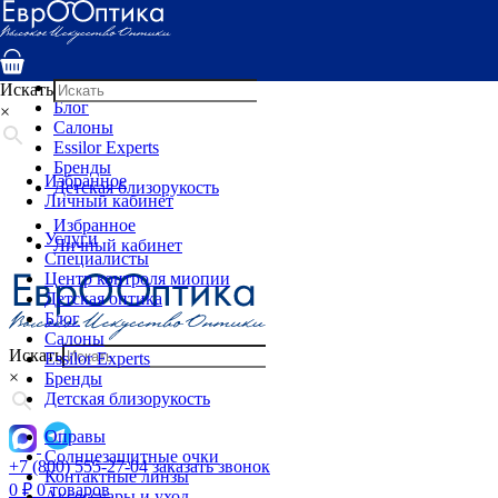
Услуги
Специалисты
Центр контроля миопии
Детская оптика
Искать
Блог
×
Салоны
Essilor Experts
Бренды
Избранное
Детская близорукость
Личный кабинет
Избранное
Услуги
Личный кабинет
Специалисты
Центр контроля миопии
Детская оптика
Блог
Салоны
Искать
Essilor Experts
×
Бренды
Детская близорукость
Оправы
Солнцезащитные очки
+7 (800) 555-27-04
заказать звонок
Контактные линзы
0
₽
0 товаров
Аксессуары и уход