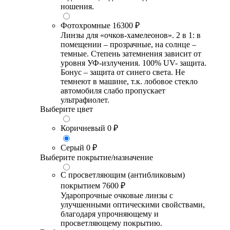
ношения.
Фотохромные
16300 ₽
Линзы для «очков-хамелеонов». 2 в 1: в
помещении – прозрачные, на солнце –
темные. Степень затемнения зависит от
уровня УФ-излучения. 100% UV- защита.
Бонус – защита от синего света. Не
темнеют в машине, т.к. лобовое стекло
автомобиля слабо пропускает
ультрафиолет.
Выберите цвет
Коричневый
0 ₽
Серый
0 ₽
Выберите покрытие/назначение
С просветляющим (антибликовым)
покрытием
7600 ₽
Ударопрочные очковые линзы с
улучшенными оптическими свойствами,
благодаря упрочняющему и
просветляющему покрытию.