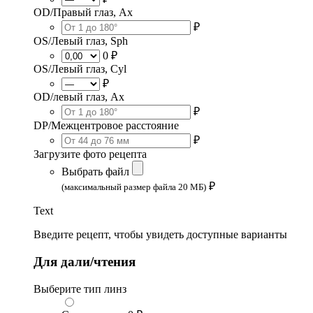
OD/Правый глаз, Ax
₽
OS/Левый глаз, Sph
0 ₽
OS/Левый глаз, Cyl
₽
OD/левый глаз, Ax
₽
DP/Межцентровое расстояние
₽
Загрузите фото рецепта
Выбрать файл
₽
(максимальный размер файла 20 МБ)
Text
Введите рецепт, чтобы увидеть доступные варианты
Для дали/чтения
Выберите тип линз