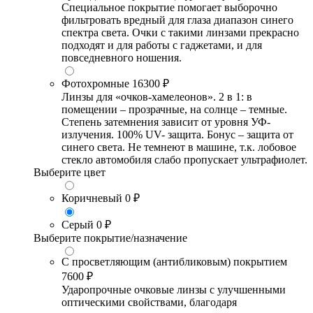
Специальное покрытие помогает выборочно
фильтровать вредный для глаза диапазон синего
спектра света. Очки с такими линзами прекрасно
подходят и для работы с гаджетами, и для
повседневного ношения.
Фотохромные
16300 ₽
Линзы для «очков-хамелеонов». 2 в 1: в
помещении – прозрачные, на солнце – темные.
Степень затемнения зависит от уровня УФ-
излучения. 100% UV- защита. Бонус – защита от
синего света. Не темнеют в машине, т.к. лобовое
стекло автомобиля слабо пропускает ультрафиолет.
Выберите цвет
Коричневый
0 ₽
Серый
0 ₽
Выберите покрытие/назначение
С просветляющим (антибликовым) покрытием
7600 ₽
Ударопрочные очковые линзы с улучшенными
оптическими свойствами, благодаря