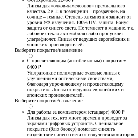
Линзы для «очков-хамелеонов» премиального
качества. 2 в 1: в помещении – прозрачные, на
солнце – темные. Степень затемнения зависит от
уровня УФ-излучения. 100% UV- защита. Бонус –
защита от синего света. Не темнеют в машине, т.к.
лобовое стекло автомобиля слабо пропускает
ультрафиолет. Линзы от ведущих европейских и
японских производителей.
Выберите покрытие/назначение
С просветляющим (антибликовым) покрытием
8400 ₽
Ультратонкие полимерные очковые линзы с
улучшенными оптическими свойствами,
благодаря упрочняющему и просветляющему
покрытию. Линзы от ведущих европейских и
японских производителей.
Выберите покрытие/назначение
Для работы за компьютером (стандарт)
4800 ₽
Линзы для тех, кто много времени проводит за
экранами цифровых устройств. Специальное
покрытие (блю блокер) помогает снизить
воздействие синего света от излучения мониторов.