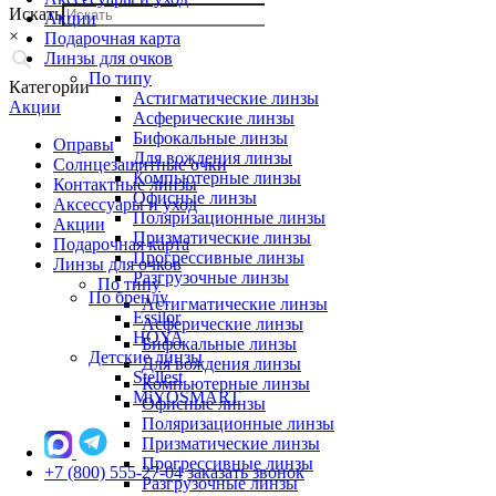
Искать
Акции
×
Подарочная карта
Линзы для очков
По типу
Категории
Астигматические линзы
Акции
Асферические линзы
Бифокальные линзы
Оправы
Для вождения линзы
Солнцезащитные очки
Компьютерные линзы
Контактные линзы
Офисные линзы
Аксессуары и уход
Поляризационные линзы
Акции
Призматические линзы
Подарочная карта
Прогрессивные линзы
Линзы для очков
Разгрузочные линзы
По типу
По бренду
Астигматические линзы
Essilor
Асферические линзы
HOYA
Бифокальные линзы
Детские линзы
Для вождения линзы
Stellest
Компьютерные линзы
MiYOSMART
Офисные линзы
Поляризационные линзы
Призматические линзы
Прогрессивные линзы
+7 (800) 555-27-04
заказать звонок
Разгрузочные линзы