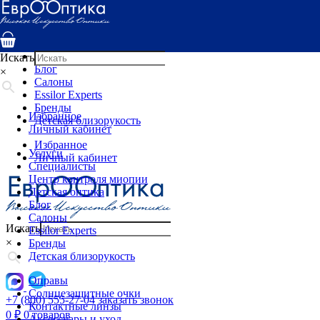
Услуги
Специалисты
Центр контроля миопии
Детская оптика
Искать
Блог
×
Салоны
Essilor Experts
Бренды
Избранное
Детская близорукость
Личный кабинет
Избранное
Услуги
Личный кабинет
Специалисты
Центр контроля миопии
Детская оптика
Блог
Салоны
Искать
Essilor Experts
×
Бренды
Детская близорукость
Оправы
Солнцезащитные очки
+7 (800) 555-27-04
заказать звонок
Контактные линзы
0
₽
0 товаров
Аксессуары и уход