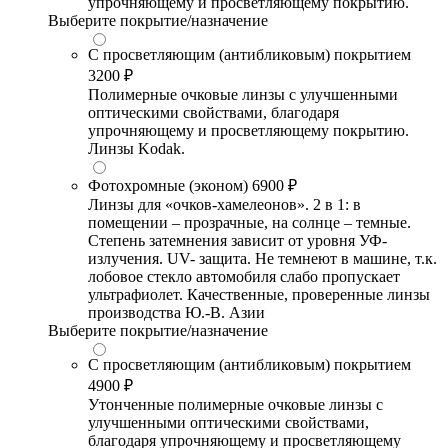
упрочняющему и просветляющему покрытию.
Выберите покрытие/назначение
С просветляющим (антибликовым) покрытием
3200 ₽
Полимерные очковые линзы с улучшенными
оптическими свойствами, благодаря
упрочняющему и просветляющему покрытию.
Линзы Kodak.
Фотохромные (эконом)
6900 ₽
Линзы для «очков-хамелеонов». 2 в 1: в
помещении – прозрачные, на солнце – темные.
Степень затемнения зависит от уровня УФ-
излучения. UV- защита. Не темнеют в машине, т.к.
лобовое стекло автомобиля слабо пропускает
ультрафиолет. Качественные, проверенные линзы
производства Ю.-В. Азии
Выберите покрытие/назначение
С просветляющим (антибликовым) покрытием
4900 ₽
Утонченные полимерные очковые линзы с
улучшенными оптическими свойствами,
благодаря упрочняющему и просветляющему