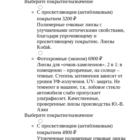
Выберите покрытие/назначение
С просветляющим (антибликовым)
покрытием
3200 ₽
Полимерные очковые линзы с
улучшенными оптическими свойствами,
благодаря упрочняющему и
просветляющему покрытию. Линзы
Kodak.
Фотохромные (эконом)
6900 ₽
Линзы для «очков-хамелеонов». 2 в 1: в
помещении – прозрачные, на солнце –
темные. Степень затемнения зависит от
уровня УФ-излучения. UV- защита. Не
темнеют в машине, т.к. лобовое стекло
автомобиля слабо пропускает
ультрафиолет. Качественные,
проверенные линзы производства Ю.-В.
Азии
Выберите покрытие/назначение
С просветляющим (антибликовым)
покрытием
4900 ₽
Утонченные полимерные очковые линзы