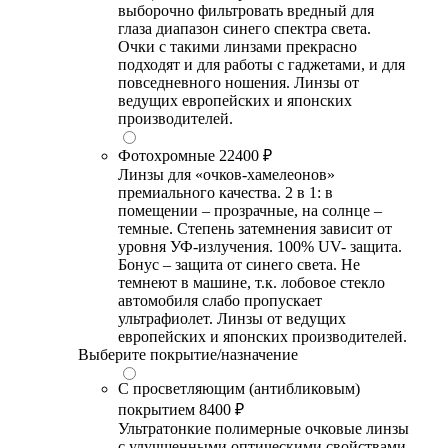
выборочно фильтровать вредный для
глаза диапазон синего спектра света.
Очки с такими линзами прекрасно
подходят и для работы с гаджетами, и для
повседневного ношения. Линзы от
ведущих европейских и японских
производителей.
Фотохромные
22400 ₽
Линзы для «очков-хамелеонов»
премиального качества. 2 в 1: в
помещении – прозрачные, на солнце –
темные. Степень затемнения зависит от
уровня УФ-излучения. 100% UV- защита.
Бонус – защита от синего света. Не
темнеют в машине, т.к. лобовое стекло
автомобиля слабо пропускает
ультрафиолет. Линзы от ведущих
европейских и японских производителей.
Выберите покрытие/назначение
С просветляющим (антибликовым)
покрытием
8400 ₽
Ультратонкие полимерные очковые линзы
с улучшенными оптическими свойствами,