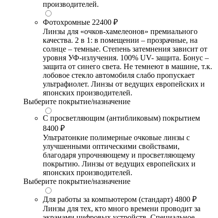
производителей.
Фотохромные
22400 ₽
Линзы для «очков-хамелеонов» премиального
качества. 2 в 1: в помещении – прозрачные, на
солнце – темные. Степень затемнения зависит от
уровня УФ-излучения. 100% UV- защита. Бонус –
защита от синего света. Не темнеют в машине, т.к.
лобовое стекло автомобиля слабо пропускает
ультрафиолет. Линзы от ведущих европейских и
японских производителей.
Выберите покрытие/назначение
С просветляющим (антибликовым) покрытием
8400 ₽
Ультратонкие полимерные очковые линзы с
улучшенными оптическими свойствами,
благодаря упрочняющему и просветляющему
покрытию. Линзы от ведущих европейских и
японских производителей.
Выберите покрытие/назначение
Для работы за компьютером (стандарт)
4800 ₽
Линзы для тех, кто много времени проводит за
экранами цифровых устройств. Специальное