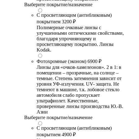
Выберите покрытие/назначение
С просветляющим (антибликовым)
покрытием
3200 ₽
Полимерные очковые линзы с
улучшенными оптическими свойствами,
благодаря упрочняющему и
просветляющему покрытию. Линзы
Kodak.
Фотохромные (эконом)
6900 ₽
Линзы для «очков-хамелеонов». 2 в 1: в
помещении – прозрачные, на солнце –
темные. Степень затемнения зависит от
уровня УФ-излучения. UV- защита. Не
темнеют в машине, т.к. лобовое стекло
автомобиля слабо пропускает
ультрафиолет. Качественные,
проверенные линзы производства Ю.-В.
Азии
Выберите покрытие/назначение
С просветляющим (антибликовым)
покрытием
4900 ₽