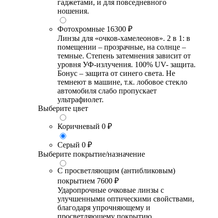
гаджетами, и для повседневного
ношения.
Фотохромные
16300 ₽
Линзы для «очков-хамелеонов». 2 в 1: в
помещении – прозрачные, на солнце –
темные. Степень затемнения зависит от
уровня УФ-излучения. 100% UV- защита.
Бонус – защита от синего света. Не
темнеют в машине, т.к. лобовое стекло
автомобиля слабо пропускает
ультрафиолет.
Выберите цвет
Коричневый
0 ₽
Серый
0 ₽
Выберите покрытие/назначение
С просветляющим (антибликовым)
покрытием
7600 ₽
Ударопрочные очковые линзы с
улучшенными оптическими свойствами,
благодаря упрочняющему и
просветляющему покрытию.