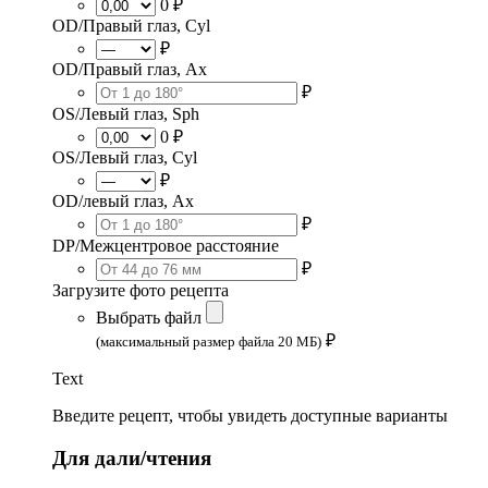
0 ₽
OD/Правый глаз, Cyl
₽
OD/Правый глаз, Ax
₽
OS/Левый глаз, Sph
0 ₽
OS/Левый глаз, Cyl
₽
OD/левый глаз, Ax
₽
DP/Межцентровое расстояние
₽
Загрузите фото рецепта
Выбрать файл
₽
(максимальный размер файла 20 МБ)
Text
Введите рецепт, чтобы увидеть доступные варианты
Для дали/чтения