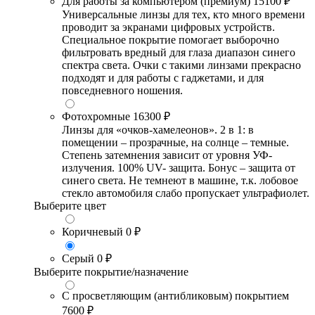
Для работы за компьютером (премиум)
15100 ₽
Универсальные линзы для тех, кто много времени
проводит за экранами цифровых устройств.
Специальное покрытие помогает выборочно
фильтровать вредный для глаза диапазон синего
спектра света. Очки с такими линзами прекрасно
подходят и для работы с гаджетами, и для
повседневного ношения.
Фотохромные
16300 ₽
Линзы для «очков-хамелеонов». 2 в 1: в
помещении – прозрачные, на солнце – темные.
Степень затемнения зависит от уровня УФ-
излучения. 100% UV- защита. Бонус – защита от
синего света. Не темнеют в машине, т.к. лобовое
стекло автомобиля слабо пропускает ультрафиолет.
Выберите цвет
Коричневый
0 ₽
Серый
0 ₽
Выберите покрытие/назначение
С просветляющим (антибликовым) покрытием
7600 ₽