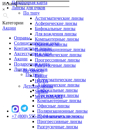
Подарочная карта
Искать
Линзы для очков
×
По типу
Астигматические линзы
Категории
Асферические линзы
Акции
Бифокальные линзы
Для вождения линзы
Оправы
Компьютерные линзы
Солнцезащитные очки
Офисные линзы
Контактные линзы
Поляризационные линзы
Аксессуары и уход
Призматические линзы
Акции
Прогрессивные линзы
Подарочная карта
Разгрузочные линзы
Линзы для очков
По бренду
По типу
Essilor
Астигматические линзы
HOYA
Асферические линзы
Детские линзы
Бифокальные линзы
Stellest
Для вождения линзы
MiYOSMART
Компьютерные линзы
Офисные линзы
Поляризационные линзы
+7 (800) 555-27-04
Призматические линзы
заказать звонок
Прогрессивные линзы
Разгрузочные линзы