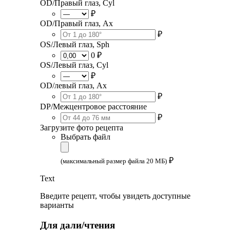
OD/Правый глаз, Cyl
₽
OD/Правый глаз, Ax
₽
OS/Левый глаз, Sph
0 ₽
OS/Левый глаз, Cyl
₽
OD/левый глаз, Ax
₽
DP/Межцентровое расстояние
₽
Загрузите фото рецепта
Выбрать файл
₽
(максимальный размер файла 20 МБ)
Text
Введите рецепт, чтобы увидеть доступные
варианты
Для дали/чтения