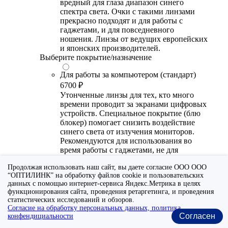
вредный для глаза диапазон синего
спектра света. Очки с такими линзами
прекрасно подходят и для работы с
гаджетами, и для повседневного
ношения. Линзы от ведущих европейских
и японских производителей.
Выберите покрытие/назначение
Для работы за компьютером (стандарт)
6700 ₽
Утонченные линзы для тех, кто много
времени проводит за экранами цифровых
устройств. Специальное покрытие (блю
блокер) помогает снизить воздействие
синего света от излучения мониторов.
Рекомендуются для использования во
время работы с гаджетами, не для
постоянного ношения. Линзы
Продолжая использовать наш сайт, вы даете согласие ООО ООО
производства Сербии или Ю.-В. Азии.
“ОПТИЛИНК” на обработку файлов cookie и пользовательских
данных с помощью интернет-сервиса Яндекс.Метрика в целях
Для работы за компьютером (премиум)
функционирования сайта, проведения ретаргетинга, и проведения
20300 ₽
статистических исследований и обзоров.
Универсальные утонченные линзы для
Согласие на обработку персональных данных, политика
тех, кто много времени проводит за
Согласен
конфендициальности
экранами цифровых устройств.