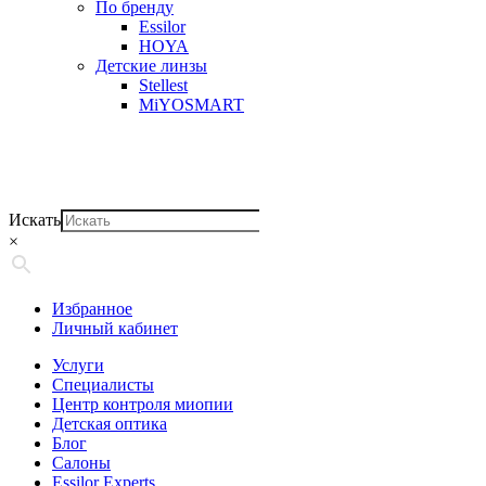
По бренду
Essilor
HOYA
Детские линзы
Stellest
MiYOSMART
Искать
×
Избранное
Личный кабинет
Услуги
Специалисты
Центр контроля миопии
Детская оптика
Блог
Салоны
Essilor Experts