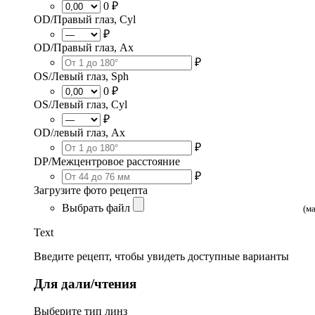
0 ₽
OD/Правый глаз, Cyl
₽
OD/Правый глаз, Ax
₽
OS/Левый глаз, Sph
0 ₽
OS/Левый глаз, Cyl
₽
OD/левый глаз, Ax
₽
DP/Межцентровое расстояние
₽
Загрузите фото рецепта
Выбрать файл
(м
Text
Введите рецепт, чтобы увидеть доступные варианты
Для дали/чтения
Выберите тип линз