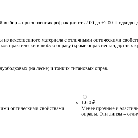
ыбор – при значениях рефракции от -2.00 до +2.00. Подходят д
зы из качественного материала с отличными оптическими свойст
очков практически в любую оправу (кроме оправ нестандартных 
луободковых (на леске) и тонких титановых оправ.
1.6
0 ₽
кими оптическими свойствами.
Менее прочные и эластичн
оправы. Эти линзы – отли