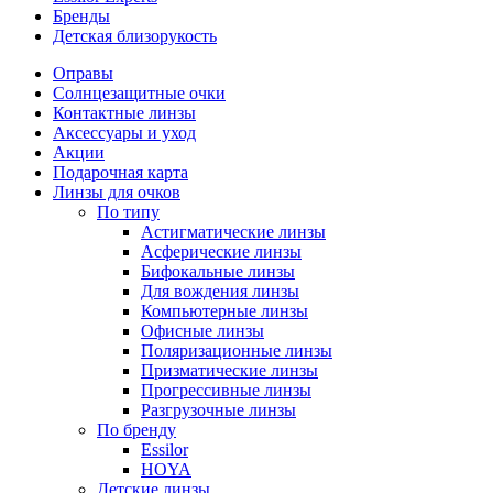
Бренды
Детская близорукость
Оправы
Солнцезащитные очки
Контактные линзы
Аксессуары и уход
Акции
Подарочная карта
Линзы для очков
По типу
Астигматические линзы
Асферические линзы
Бифокальные линзы
Для вождения линзы
Компьютерные линзы
Офисные линзы
Поляризационные линзы
Призматические линзы
Прогрессивные линзы
Разгрузочные линзы
По бренду
Essilor
HOYA
Детские линзы