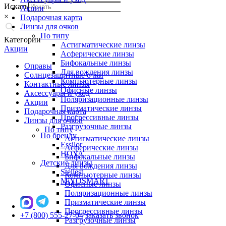
Искать
Акции
×
Подарочная карта
Линзы для очков
По типу
Категории
Астигматические линзы
Акции
Асферические линзы
Бифокальные линзы
Оправы
Для вождения линзы
Солнцезащитные очки
Компьютерные линзы
Контактные линзы
Офисные линзы
Аксессуары и уход
Поляризационные линзы
Акции
Призматические линзы
Подарочная карта
Прогрессивные линзы
Линзы для очков
Разгрузочные линзы
По типу
По бренду
Астигматические линзы
Essilor
Асферические линзы
HOYA
Бифокальные линзы
Детские линзы
Для вождения линзы
Stellest
Компьютерные линзы
MiYOSMART
Офисные линзы
Поляризационные линзы
Призматические линзы
Прогрессивные линзы
+7 (800) 555-27-04
заказать звонок
Разгрузочные линзы