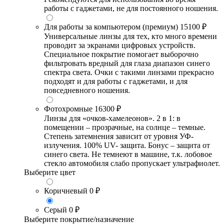
работы с гаджетами, не для постоянного ношения.
Для работы за компьютером (премиум)
15100 ₽
Универсальные линзы для тех, кто много времени
проводит за экранами цифровых устройств.
Специальное покрытие помогает выборочно
фильтровать вредный для глаза диапазон синего
спектра света. Очки с такими линзами прекрасно
подходят и для работы с гаджетами, и для
повседневного ношения.
Фотохромные
16300 ₽
Линзы для «очков-хамелеонов». 2 в 1: в
помещении – прозрачные, на солнце – темные.
Степень затемнения зависит от уровня УФ-
излучения. 100% UV- защита. Бонус – защита от
синего света. Не темнеют в машине, т.к. лобовое
стекло автомобиля слабо пропускает ультрафиолет.
Выберите цвет
Коричневый
0 ₽
Серый
0 ₽
Выберите покрытие/назначение