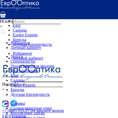
Услуги
Специалисты
Центр контроля миопии
Детская оптика
Искать
Блог
×
Салоны
Essilor Experts
Бренды
Избранное
Детская близорукость
Личный кабинет
Избранное
Услуги
Личный кабинет
Специалисты
Центр контроля миопии
Детская оптика
Блог
Салоны
Искать
Essilor Experts
×
Бренды
Детская близорукость
Оправы
Солнцезащитные очки
+7 (800) 555-27-04
заказать звонок
Контактные линзы
0
₽
0 товаров
Аксессуары и уход