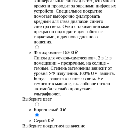
Универсальные линзы для тех, кто много
времени проводит за экранами цифровых
устройств. Специальное покрытие
помогает выборочно фильтровать
вредный для глаза диапазон синего
спектра света. Очки с такими линзами
прекрасно подходят и для работы с
гаджетами, и для повседневного
ношения.
Фотохромные
16300 ₽
Линзы для «очков-хамелеонов». 2 в 1: в
помещении – прозрачные, на солнце –
темные. Степень затемнения зависит от
уровня УФ-излучения. 100% UV- защита.
Бонус – защита от синего света. Не
темнеют в машине, т.к. лобовое стекло
автомобиля слабо пропускает
ультрафиолет.
Выберите цвет
Коричневый
0 ₽
Серый
0 ₽
Выберите покрытие/назначение