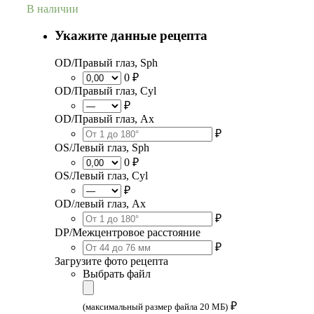
В наличии
Укажите данные рецепта
OD/Правый глаз, Sph
0 ₽
OD/Правый глаз, Cyl
₽
OD/Правый глаз, Ax
₽
OS/Левый глаз, Sph
0 ₽
OS/Левый глаз, Cyl
₽
OD/левый глаз, Ax
₽
DP/Межцентровое расстояние
₽
Загрузите фото рецепта
Выбрать файл
₽
(максимальный размер файла 20 МБ)