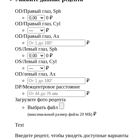
OD/Правый глаз, Sph
0 ₽
OD/Правый глаз, Cyl
₽
OD/Правый глаз, Ax
₽
OS/Левый глаз, Sph
0 ₽
OS/Левый глаз, Cyl
₽
OD/левый глаз, Ax
₽
DP/Межцентровое расстояние
₽
Загрузите фото рецепта
Выбрать файл
₽
(максимальный размер файла 20 МБ)
Text
Введите рецепт, чтобы увидеть доступные варианты