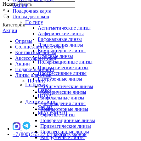
Искать
Акции
×
Подарочная карта
Линзы для очков
По типу
Категории
Астигматические линзы
Акции
Асферические линзы
Бифокальные линзы
Оправы
Для вождения линзы
Солнцезащитные очки
Компьютерные линзы
Контактные линзы
Офисные линзы
Аксессуары и уход
Поляризационные линзы
Акции
Призматические линзы
Подарочная карта
Прогрессивные линзы
Линзы для очков
Разгрузочные линзы
По типу
По бренду
Астигматические линзы
Essilor
Асферические линзы
HOYA
Бифокальные линзы
Детские линзы
Для вождения линзы
Stellest
Компьютерные линзы
MiYOSMART
Офисные линзы
Поляризационные линзы
Призматические линзы
Прогрессивные линзы
+7 (800) 555-27-04
заказать звонок
Разгрузочные линзы