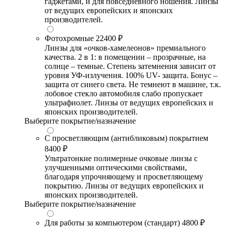
гаджетами, и для повседневного ношения. Линзы
от ведущих европейских и японских
производителей.
Фотохромные
22400 ₽
Линзы для «очков-хамелеонов» премиального
качества. 2 в 1: в помещении – прозрачные, на
солнце – темные. Степень затемнения зависит от
уровня УФ-излучения. 100% UV- защита. Бонус –
защита от синего света. Не темнеют в машине, т.к.
лобовое стекло автомобиля слабо пропускает
ультрафиолет. Линзы от ведущих европейских и
японских производителей.
Выберите покрытие/назначение
С просветляющим (антибликовым) покрытием
8400 ₽
Ультратонкие полимерные очковые линзы с
улучшенными оптическими свойствами,
благодаря упрочняющему и просветляющему
покрытию. Линзы от ведущих европейских и
японских производителей.
Выберите покрытие/назначение
Для работы за компьютером (стандарт)
4800 ₽