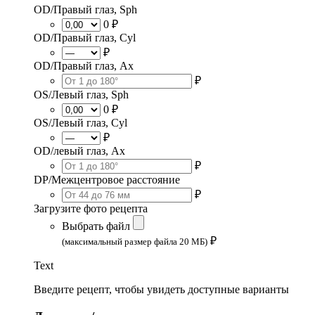
OD/Правый глаз, Sph
0 ₽
OD/Правый глаз, Cyl
₽
OD/Правый глаз, Ax
₽
OS/Левый глаз, Sph
0 ₽
OS/Левый глаз, Cyl
₽
OD/левый глаз, Ax
₽
DP/Межцентровое расстояние
₽
Загрузите фото рецепта
Выбрать файл
₽
(максимальный размер файла 20 МБ)
Text
Введите рецепт, чтобы увидеть доступные варианты