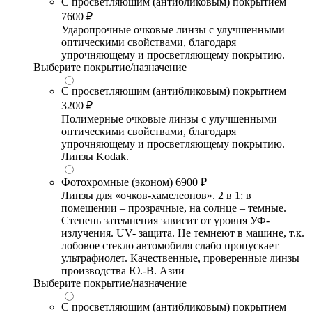
С просветляющим (антибликовым) покрытием
7600 ₽
Ударопрочные очковые линзы с улучшенными
оптическими свойствами, благодаря
упрочняющему и просветляющему покрытию.
Выберите покрытие/назначение
С просветляющим (антибликовым) покрытием
3200 ₽
Полимерные очковые линзы с улучшенными
оптическими свойствами, благодаря
упрочняющему и просветляющему покрытию.
Линзы Kodak.
Фотохромные (эконом)
6900 ₽
Линзы для «очков-хамелеонов». 2 в 1: в
помещении – прозрачные, на солнце – темные.
Степень затемнения зависит от уровня УФ-
излучения. UV- защита. Не темнеют в машине, т.к.
лобовое стекло автомобиля слабо пропускает
ультрафиолет. Качественные, проверенные линзы
производства Ю.-В. Азии
Выберите покрытие/назначение
С просветляющим (антибликовым) покрытием