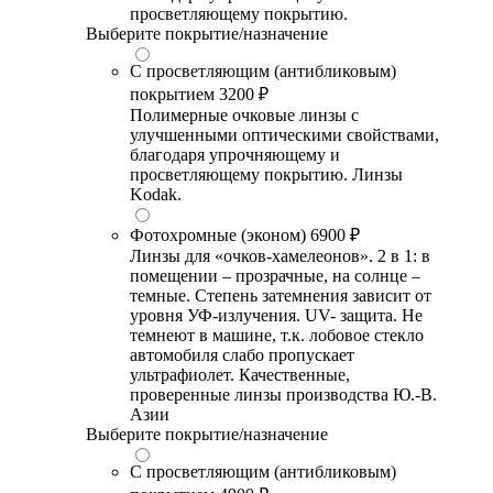
просветляющему покрытию.
Выберите покрытие/назначение
С просветляющим (антибликовым)
покрытием
3200 ₽
Полимерные очковые линзы с
улучшенными оптическими свойствами,
благодаря упрочняющему и
просветляющему покрытию. Линзы
Kodak.
Фотохромные (эконом)
6900 ₽
Линзы для «очков-хамелеонов». 2 в 1: в
помещении – прозрачные, на солнце –
темные. Степень затемнения зависит от
уровня УФ-излучения. UV- защита. Не
темнеют в машине, т.к. лобовое стекло
автомобиля слабо пропускает
ультрафиолет. Качественные,
проверенные линзы производства Ю.-В.
Азии
Выберите покрытие/назначение
С просветляющим (антибликовым)