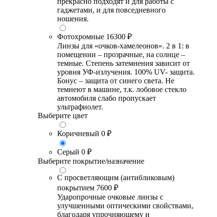
прекрасно подходят и для работы с
гаджетами, и для повседневного
ношения.
Фотохромные
16300 ₽
Линзы для «очков-хамелеонов». 2 в 1: в
помещении – прозрачные, на солнце –
темные. Степень затемнения зависит от
уровня УФ-излучения. 100% UV- защита.
Бонус – защита от синего света. Не
темнеют в машине, т.к. лобовое стекло
автомобиля слабо пропускает
ультрафиолет.
Выберите цвет
Коричневый
0 ₽
Серый
0 ₽
Выберите покрытие/назначение
С просветляющим (антибликовым)
покрытием
7600 ₽
Ударопрочные очковые линзы с
улучшенными оптическими свойствами,
благодаря упрочняющему и