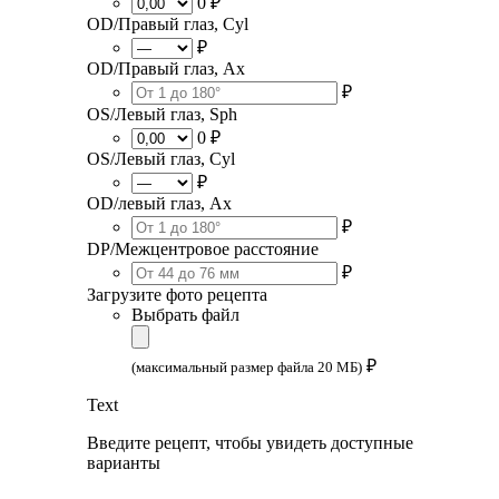
0 ₽
OD/Правый глаз, Cyl
₽
OD/Правый глаз, Ax
₽
OS/Левый глаз, Sph
0 ₽
OS/Левый глаз, Cyl
₽
OD/левый глаз, Ax
₽
DP/Межцентровое расстояние
₽
Загрузите фото рецепта
Выбрать файл
₽
(максимальный размер файла 20 МБ)
Text
Введите рецепт, чтобы увидеть доступные
варианты