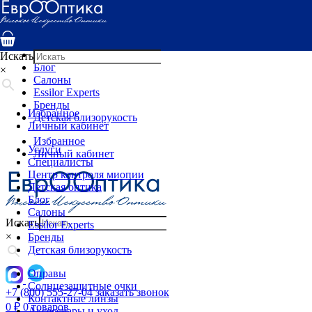
Услуги
Специалисты
Центр контроля миопии
Детская оптика
Искать
Блог
×
Салоны
Essilor Experts
Бренды
Избранное
Детская близорукость
Личный кабинет
Избранное
Услуги
Личный кабинет
Специалисты
Центр контроля миопии
Детская оптика
Блог
Салоны
Искать
Essilor Experts
×
Бренды
Детская близорукость
Оправы
Солнцезащитные очки
+7 (800) 555-27-04
заказать звонок
Контактные линзы
0
₽
0 товаров
Аксессуары и уход