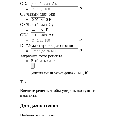
OD/Правый глаз, Ax
₽
OS/Левый глаз, Sph
0 ₽
OS/Левый глаз, Cyl
₽
OD/левый глаз, Ax
₽
DP/Межцентровое расстояние
₽
Загрузите фото рецепта
Выбрать файл
₽
(максимальный размер файла 20 МБ)
Text
Введите рецепт, чтобы увидеть доступные
варианты
Для дали/чтения
Выберите тип линз