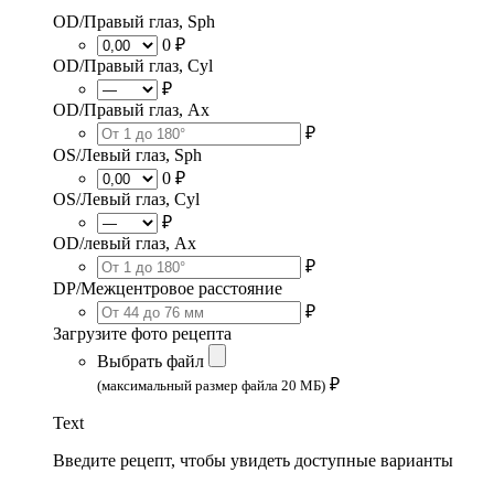
OD/Правый глаз, Sph
0 ₽
OD/Правый глаз, Cyl
₽
OD/Правый глаз, Ax
₽
OS/Левый глаз, Sph
0 ₽
OS/Левый глаз, Cyl
₽
OD/левый глаз, Ax
₽
DP/Межцентровое расстояние
₽
Загрузите фото рецепта
Выбрать файл
₽
(максимальный размер файла 20 МБ)
Text
Введите рецепт, чтобы увидеть доступные варианты