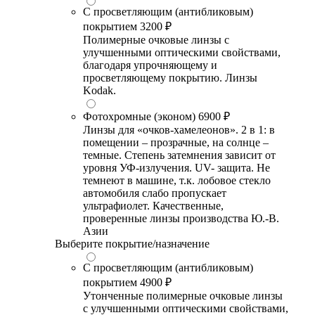
С просветляющим (антибликовым)
покрытием
3200 ₽
Полимерные очковые линзы с
улучшенными оптическими свойствами,
благодаря упрочняющему и
просветляющему покрытию. Линзы
Kodak.
Фотохромные (эконом)
6900 ₽
Линзы для «очков-хамелеонов». 2 в 1: в
помещении – прозрачные, на солнце –
темные. Степень затемнения зависит от
уровня УФ-излучения. UV- защита. Не
темнеют в машине, т.к. лобовое стекло
автомобиля слабо пропускает
ультрафиолет. Качественные,
проверенные линзы производства Ю.-В.
Азии
Выберите покрытие/назначение
С просветляющим (антибликовым)
покрытием
4900 ₽
Утонченные полимерные очковые линзы
с улучшенными оптическими свойствами,