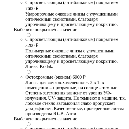
С просветляющим (антибликовым) покрытием
7600 ₽
Ударопрочные очковые линзы с улучшенными
оптическими свойствами, благодаря
упрочняющему и просветляющему покрытию.
Выберите покрытие/назначение
С просветляющим (антибликовым) покрытием
3200 ₽
Полимерные очковые линзы с улучшенными
оптическими свойствами, благодаря
упрочняющему и просветляющему покрытию.
Линзы Kodak.
Фотохромные (эконом)
6900 ₽
Линзы для «очков-хамелеонов». 2 в 1: в
помещении – прозрачные, на солнце – темные.
Степень затемнения зависит от уровня УФ-
излучения. UV- защита. Не темнеют в машине, т.к.
лобовое стекло автомобиля слабо пропускает
ультрафиолет. Качественные, проверенные линзы
производства Ю.-В. Азии
Выберите покрытие/назначение
С просветляющим (антибликовым) покрытием