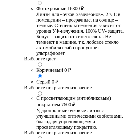
Фотохромные
16300 ₽
Линзы для «очков-хамелеонов». 2 в 1: в
помещении – прозрачные, на солнце –
темные. Степень затемнения зависит от
уровня УФ-излучения. 100% UV- защита.
Бонус – защита от синего света. Не
темнеют в машине, т.к. лобовое стекло
автомобиля слабо пропускает
ультрафиолет.
Выберите цвет
Коричневый
0 ₽
Серый
0 ₽
Выберите покрытие/назначение
С просветляющим (антибликовым)
покрытием
7600 ₽
Ударопрочные очковые линзы с
улучшенными оптическими свойствами,
благодаря упрочняющему и
просветляющему покрытию.
Выберите покрытие/назначение