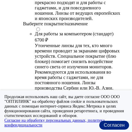
прекрасно подходят и для работы с
гаджетами, и для повседневного
ношения. Линзы от ведущих европейских
и японских производителей.
Выберите покрытие/назначение
Для работы за компьютером (стандарт)
6700 ₽
Утонченные линзы для тех, кто много
времени проводит за экранами цифровых
устройств. Специальное покрытие (блю
блокер) помогает снизить воздействие
синего света от излучения мониторов.
Рекомендуются для использования во
время работы с гаджетами, не для
постоянного ношения. Линзы
производства Сербии или Ю.-В. Азии.
Продолжая использовать наш сайт, вы даете согласие ООО ООО
Для работы за компьютером (премиум)
“ОПТИЛИНК” на обработку файлов cookie и пользовательских
20300 ₽
данных с помощью интернет-сервиса Яндекс.Метрика в целях
Универсальные утонченные линзы для
функционирования сайта, проведения ретаргетинга, и проведения
тех, кто много времени проводит за
статистических исследований и обзоров.
экранами цифровых устройств.
Согласие на обработку персональных данных, политика
Согласен
конфендициальности
Специальное покрытие помогает
выборочно фильтровать вредный для