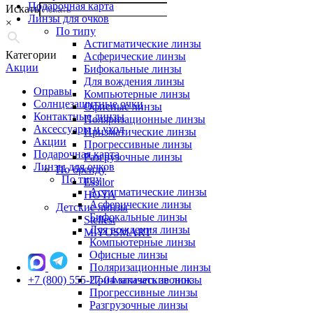
Подарочная карта
Искать
Линзы для очков
×
По типу
Астигматические линзы
Категории
Асферические линзы
Акции
Бифокальные линзы
Для вождения линзы
Оправы
Компьютерные линзы
Солнцезащитные очки
Офисные линзы
Контактные линзы
Поляризационные линзы
Аксессуары и уход
Призматические линзы
Акции
Прогрессивные линзы
Подарочная карта
Разгрузочные линзы
Линзы для очков
По бренду
По типу
Essilor
Астигматические линзы
HOYA
Асферические линзы
Детские линзы
Бифокальные линзы
Stellest
Для вождения линзы
MiYOSMART
Компьютерные линзы
Офисные линзы
Поляризационные линзы
+7 (800) 555-27-04
Призматические линзы
заказать звонок
Прогрессивные линзы
Разгрузочные линзы