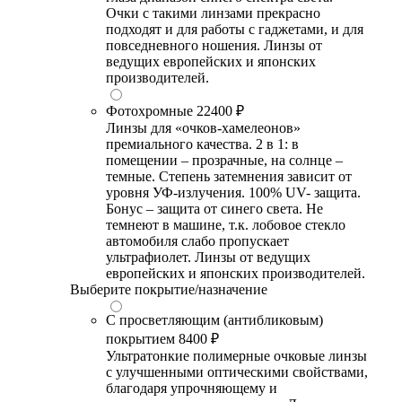
Очки с такими линзами прекрасно
подходят и для работы с гаджетами, и для
повседневного ношения. Линзы от
ведущих европейских и японских
производителей.
Фотохромные
22400 ₽
Линзы для «очков-хамелеонов»
премиального качества. 2 в 1: в
помещении – прозрачные, на солнце –
темные. Степень затемнения зависит от
уровня УФ-излучения. 100% UV- защита.
Бонус – защита от синего света. Не
темнеют в машине, т.к. лобовое стекло
автомобиля слабо пропускает
ультрафиолет. Линзы от ведущих
европейских и японских производителей.
Выберите покрытие/назначение
С просветляющим (антибликовым)
покрытием
8400 ₽
Ультратонкие полимерные очковые линзы
с улучшенными оптическими свойствами,
благодаря упрочняющему и