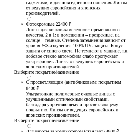
гаджетами, и для повседневного ношения. Линзы
от ведущих европейских и японских
производителей.
Фотохромные
22400 ₽
Линзы для «очков-хамелеонов» премиального
качества. 2 в 1: в помещении – прозрачные, на
солнце – темные. Степень затемнения зависит от
уровня УФ-излучения. 100% UV- защита. Бонус –
защита от синего света. Не темнеют в машине, т.к.
лобовое стекло автомобиля слабо пропускает
ультрафиолет. Линзы от ведущих европейских и
японских производителей.
Выберите покрытие/назначение
С просветляющим (антибликовым) покрытием
8400 ₽
Ультратонкие полимерные очковые линзы с
улучшенными оптическими свойствами,
благодаря упрочняющему и просветляющему
покрытию. Линзы от ведущих европейских и
японских производителей.
Выберите покрытие/назначение
Для работы за компьютером (стандарт)
4800 ₽