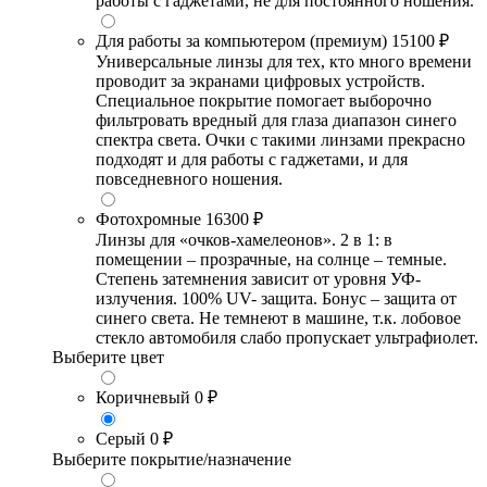
работы с гаджетами, не для постоянного ношения.
Для работы за компьютером (премиум)
15100 ₽
Универсальные линзы для тех, кто много времени
проводит за экранами цифровых устройств.
Специальное покрытие помогает выборочно
фильтровать вредный для глаза диапазон синего
спектра света. Очки с такими линзами прекрасно
подходят и для работы с гаджетами, и для
повседневного ношения.
Фотохромные
16300 ₽
Линзы для «очков-хамелеонов». 2 в 1: в
помещении – прозрачные, на солнце – темные.
Степень затемнения зависит от уровня УФ-
излучения. 100% UV- защита. Бонус – защита от
синего света. Не темнеют в машине, т.к. лобовое
стекло автомобиля слабо пропускает ультрафиолет.
Выберите цвет
Коричневый
0 ₽
Серый
0 ₽
Выберите покрытие/назначение