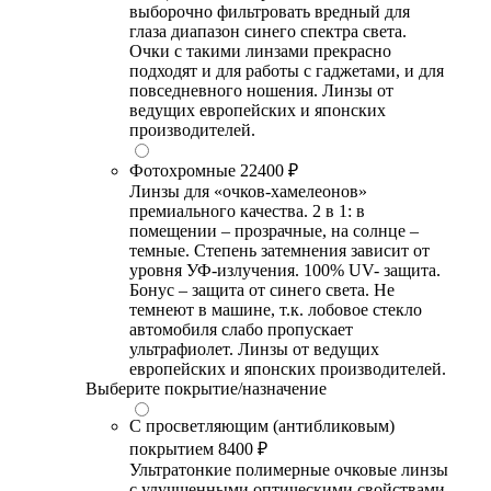
выборочно фильтровать вредный для
глаза диапазон синего спектра света.
Очки с такими линзами прекрасно
подходят и для работы с гаджетами, и для
повседневного ношения. Линзы от
ведущих европейских и японских
производителей.
Фотохромные
22400 ₽
Линзы для «очков-хамелеонов»
премиального качества. 2 в 1: в
помещении – прозрачные, на солнце –
темные. Степень затемнения зависит от
уровня УФ-излучения. 100% UV- защита.
Бонус – защита от синего света. Не
темнеют в машине, т.к. лобовое стекло
автомобиля слабо пропускает
ультрафиолет. Линзы от ведущих
европейских и японских производителей.
Выберите покрытие/назначение
С просветляющим (антибликовым)
покрытием
8400 ₽
Ультратонкие полимерные очковые линзы
с улучшенными оптическими свойствами,