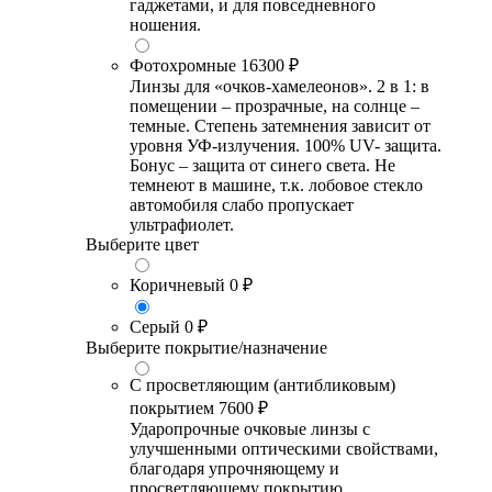
гаджетами, и для повседневного
ношения.
Фотохромные
16300 ₽
Линзы для «очков-хамелеонов». 2 в 1: в
помещении – прозрачные, на солнце –
темные. Степень затемнения зависит от
уровня УФ-излучения. 100% UV- защита.
Бонус – защита от синего света. Не
темнеют в машине, т.к. лобовое стекло
автомобиля слабо пропускает
ультрафиолет.
Выберите цвет
Коричневый
0 ₽
Серый
0 ₽
Выберите покрытие/назначение
С просветляющим (антибликовым)
покрытием
7600 ₽
Ударопрочные очковые линзы с
улучшенными оптическими свойствами,
благодаря упрочняющему и
просветляющему покрытию.