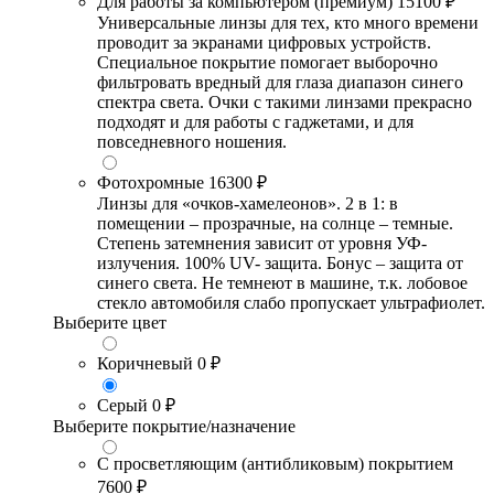
Для работы за компьютером (премиум)
15100 ₽
Универсальные линзы для тех, кто много времени
проводит за экранами цифровых устройств.
Специальное покрытие помогает выборочно
фильтровать вредный для глаза диапазон синего
спектра света. Очки с такими линзами прекрасно
подходят и для работы с гаджетами, и для
повседневного ношения.
Фотохромные
16300 ₽
Линзы для «очков-хамелеонов». 2 в 1: в
помещении – прозрачные, на солнце – темные.
Степень затемнения зависит от уровня УФ-
излучения. 100% UV- защита. Бонус – защита от
синего света. Не темнеют в машине, т.к. лобовое
стекло автомобиля слабо пропускает ультрафиолет.
Выберите цвет
Коричневый
0 ₽
Серый
0 ₽
Выберите покрытие/назначение
С просветляющим (антибликовым) покрытием
7600 ₽