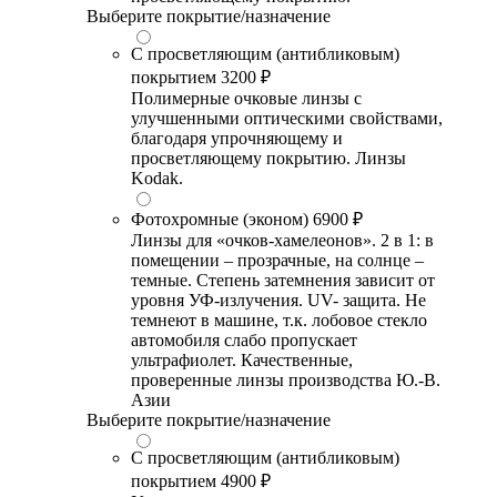
Выберите покрытие/назначение
С просветляющим (антибликовым)
покрытием
3200 ₽
Полимерные очковые линзы с
улучшенными оптическими свойствами,
благодаря упрочняющему и
просветляющему покрытию. Линзы
Kodak.
Фотохромные (эконом)
6900 ₽
Линзы для «очков-хамелеонов». 2 в 1: в
помещении – прозрачные, на солнце –
темные. Степень затемнения зависит от
уровня УФ-излучения. UV- защита. Не
темнеют в машине, т.к. лобовое стекло
автомобиля слабо пропускает
ультрафиолет. Качественные,
проверенные линзы производства Ю.-В.
Азии
Выберите покрытие/назначение
С просветляющим (антибликовым)
покрытием
4900 ₽