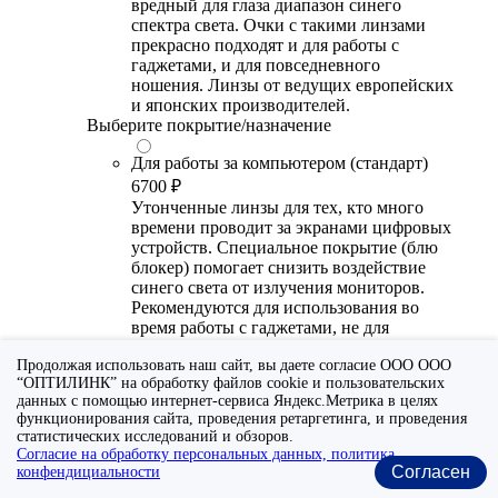
вредный для глаза диапазон синего
спектра света. Очки с такими линзами
прекрасно подходят и для работы с
гаджетами, и для повседневного
ношения. Линзы от ведущих европейских
и японских производителей.
Выберите покрытие/назначение
Для работы за компьютером (стандарт)
6700 ₽
Утонченные линзы для тех, кто много
времени проводит за экранами цифровых
устройств. Специальное покрытие (блю
блокер) помогает снизить воздействие
синего света от излучения мониторов.
Рекомендуются для использования во
время работы с гаджетами, не для
постоянного ношения. Линзы
Продолжая использовать наш сайт, вы даете согласие ООО ООО
производства Сербии или Ю.-В. Азии.
“ОПТИЛИНК” на обработку файлов cookie и пользовательских
данных с помощью интернет-сервиса Яндекс.Метрика в целях
Для работы за компьютером (премиум)
функционирования сайта, проведения ретаргетинга, и проведения
20300 ₽
статистических исследований и обзоров.
Универсальные утонченные линзы для
Согласие на обработку персональных данных, политика
тех, кто много времени проводит за
Согласен
конфендициальности
экранами цифровых устройств.