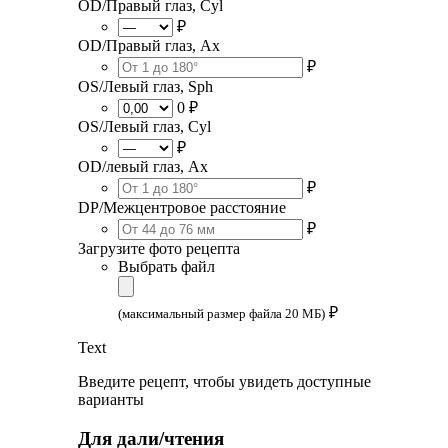
OD/Правый глаз, Cyl
₽
OD/Правый глаз, Ax
₽
OS/Левый глаз, Sph
0 ₽
OS/Левый глаз, Cyl
₽
OD/левый глаз, Ax
₽
DP/Межцентровое расстояние
₽
Загрузите фото рецепта
Выбрать файл
₽
(максимальный размер файла 20 МБ)
Text
Введите рецепт, чтобы увидеть доступные
варианты
Для дали/чтения