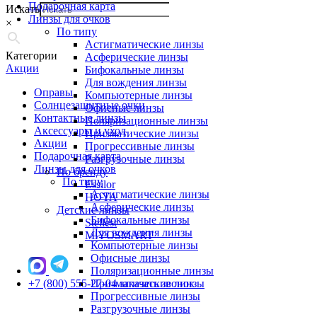
Подарочная карта
Искать
Линзы для очков
×
По типу
Астигматические линзы
Категории
Асферические линзы
Акции
Бифокальные линзы
Для вождения линзы
Оправы
Компьютерные линзы
Солнцезащитные очки
Офисные линзы
Контактные линзы
Поляризационные линзы
Аксессуары и уход
Призматические линзы
Акции
Прогрессивные линзы
Подарочная карта
Разгрузочные линзы
Линзы для очков
По бренду
По типу
Essilor
Астигматические линзы
HOYA
Асферические линзы
Детские линзы
Бифокальные линзы
Stellest
Для вождения линзы
MiYOSMART
Компьютерные линзы
Офисные линзы
Поляризационные линзы
+7 (800) 555-27-04
Призматические линзы
заказать звонок
Прогрессивные линзы
Разгрузочные линзы