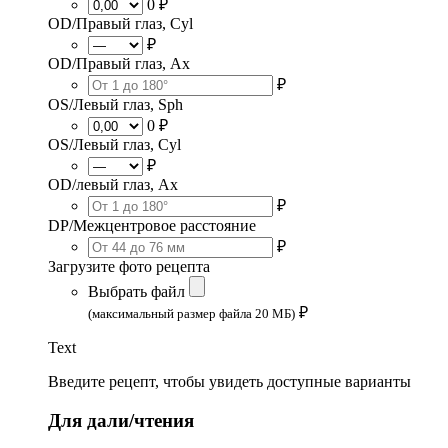
0 ₽
OD/Правый глаз, Cyl
₽
OD/Правый глаз, Ax
₽
OS/Левый глаз, Sph
0 ₽
OS/Левый глаз, Cyl
₽
OD/левый глаз, Ax
₽
DP/Межцентровое расстояние
₽
Загрузите фото рецепта
Выбрать файл
₽
(максимальный размер файла 20 МБ)
Text
Введите рецепт, чтобы увидеть доступные варианты
Для дали/чтения