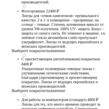
производителей.
Фотохромные
22400 ₽
Линзы для «очков-хамелеонов» премиального
качества. 2 в 1: в помещении – прозрачные, на
солнце – темные. Степень затемнения зависит от
уровня УФ-излучения. 100% UV- защита. Бонус –
защита от синего света. Не темнеют в машине, т.к.
лобовое стекло автомобиля слабо пропускает
ультрафиолет. Линзы от ведущих европейских и
японских производителей.
Выберите покрытие/назначение
С просветляющим (антибликовым) покрытием
8400 ₽
Ультратонкие полимерные очковые линзы с
улучшенными оптическими свойствами,
благодаря упрочняющему и просветляющему
покрытию. Линзы от ведущих европейских и
японских производителей.
Выберите покрытие/назначение
Для работы за компьютером (стандарт)
4800 ₽
Линзы для тех, кто много времени проводит за
экранами цифровых устройств. Специальное