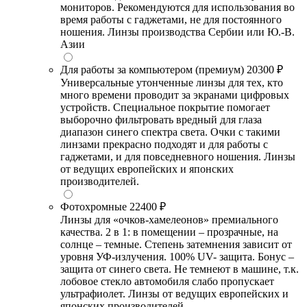
мониторов. Рекомендуются для использования во
время работы с гаджетами, не для постоянного
ношения. Линзы производства Сербии или Ю.-В.
Азии
Для работы за компьютером (премиум)
20300 ₽
Универсальные утонченные линзы для тех, кто
много времени проводит за экранами цифровых
устройств. Специальное покрытие помогает
выборочно фильтровать вредный для глаза
диапазон синего спектра света. Очки с такими
линзами прекрасно подходят и для работы с
гаджетами, и для повседневного ношения. Линзы
от ведущих европейских и японских
производителей.
Фотохромные
22400 ₽
Линзы для «очков-хамелеонов» премиального
качества. 2 в 1: в помещении – прозрачные, на
солнце – темные. Степень затемнения зависит от
уровня УФ-излучения. 100% UV- защита. Бонус –
защита от синего света. Не темнеют в машине, т.к.
лобовое стекло автомобиля слабо пропускает
ультрафиолет. Линзы от ведущих европейских и
японских производителей.