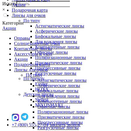
Искать
Акции
×
Подарочная карта
Линзы для очков
По типу
Категории
Астигматические линзы
Акции
Асферические линзы
Бифокальные линзы
Оправы
Для вождения линзы
Солнцезащитные очки
Компьютерные линзы
Контактные линзы
Офисные линзы
Аксессуары и уход
Поляризационные линзы
Акции
Призматические линзы
Подарочная карта
Прогрессивные линзы
Линзы для очков
Разгрузочные линзы
По типу
По бренду
Астигматические линзы
Essilor
Асферические линзы
HOYA
Бифокальные линзы
Детские линзы
Для вождения линзы
Stellest
Компьютерные линзы
MiYOSMART
Офисные линзы
Поляризационные линзы
Призматические линзы
Прогрессивные линзы
+7 (800) 555-27-04
заказать звонок
Разгрузочные линзы