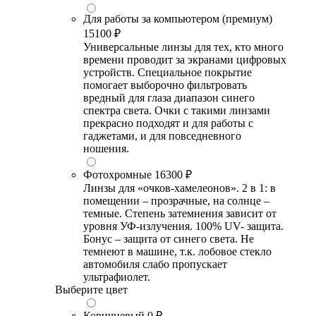
Для работы за компьютером (премиум)
15100 ₽
Универсальные линзы для тех, кто много
времени проводит за экранами цифровых
устройств. Специальное покрытие
помогает выборочно фильтровать
вредный для глаза диапазон синего
спектра света. Очки с такими линзами
прекрасно подходят и для работы с
гаджетами, и для повседневного
ношения.
Фотохромные
16300 ₽
Линзы для «очков-хамелеонов». 2 в 1: в
помещении – прозрачные, на солнце –
темные. Степень затемнения зависит от
уровня УФ-излучения. 100% UV- защита.
Бонус – защита от синего света. Не
темнеют в машине, т.к. лобовое стекло
автомобиля слабо пропускает
ультрафиолет.
Выберите цвет
Коричневый
0 ₽