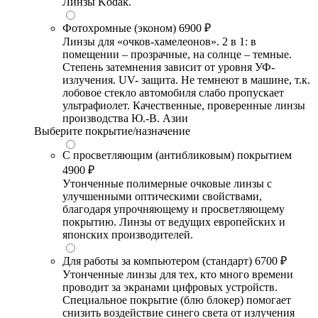
Линзы Kodak.
Фотохромные (эконом)
6900 ₽
Линзы для «очков-хамелеонов». 2 в 1: в
помещении – прозрачные, на солнце – темные.
Степень затемнения зависит от уровня УФ-
излучения. UV- защита. Не темнеют в машине, т.к.
лобовое стекло автомобиля слабо пропускает
ультрафиолет. Качественные, проверенные линзы
производства Ю.-В. Азии
Выберите покрытие/назначение
С просветляющим (антибликовым) покрытием
4900 ₽
Утонченные полимерные очковые линзы с
улучшенными оптическими свойствами,
благодаря упрочняющему и просветляющему
покрытию. Линзы от ведущих европейских и
японских производителей.
Для работы за компьютером (стандарт)
6700 ₽
Утонченные линзы для тех, кто много времени
проводит за экранами цифровых устройств.
Специальное покрытие (блю блокер) помогает
снизить воздействие синего света от излучения