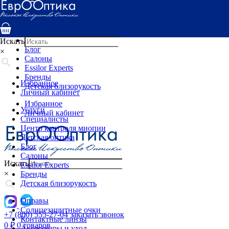
Услуги
Специалисты
Центр контроля миопии
Детская оптика
Искать
Блог
×
Салоны
Essilor Experts
Бренды
Избранное
Детская близорукость
Личный кабинет
Избранное
Услуги
Личный кабинет
Специалисты
Центр контроля миопии
Детская оптика
Блог
Салоны
Искать
Essilor Experts
×
Бренды
Детская близорукость
Оправы
Солнцезащитные очки
+7 (800) 555-27-04
заказать звонок
Контактные линзы
0
₽
0 товаров
Аксессуары и уход