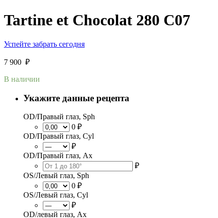
Tartine et Chocolat 280 С07
Успейте забрать сегодня
7 900
₽
В наличии
Укажите данные рецепта
OD/Правый глаз, Sph
0 ₽
OD/Правый глаз, Cyl
₽
OD/Правый глаз, Ax
₽
OS/Левый глаз, Sph
0 ₽
OS/Левый глаз, Cyl
₽
OD/левый глаз, Ax