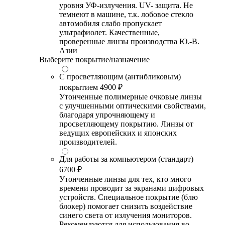
уровня УФ-излучения. UV- защита. Не
темнеют в машине, т.к. лобовое стекло
автомобиля слабо пропускает
ультрафиолет. Качественные,
проверенные линзы производства Ю.-В.
Азии
Выберите покрытие/назначение
С просветляющим (антибликовым)
покрытием
4900 ₽
Утонченные полимерные очковые линзы
с улучшенными оптическими свойствами,
благодаря упрочняющему и
просветляющему покрытию. Линзы от
ведущих европейских и японских
производителей.
Для работы за компьютером (стандарт)
6700 ₽
Утонченные линзы для тех, кто много
времени проводит за экранами цифровых
устройств. Специальное покрытие (блю
блокер) помогает снизить воздействие
синего света от излучения мониторов.
Рекомендуются для использования во