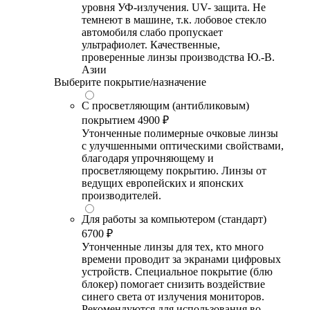
уровня УФ-излучения. UV- защита. Не
темнеют в машине, т.к. лобовое стекло
автомобиля слабо пропускает
ультрафиолет. Качественные,
проверенные линзы производства Ю.-В.
Азии
Выберите покрытие/назначение
С просветляющим (антибликовым)
покрытием
4900 ₽
Утонченные полимерные очковые линзы
с улучшенными оптическими свойствами,
благодаря упрочняющему и
просветляющему покрытию. Линзы от
ведущих европейских и японских
производителей.
Для работы за компьютером (стандарт)
6700 ₽
Утонченные линзы для тех, кто много
времени проводит за экранами цифровых
устройств. Специальное покрытие (блю
блокер) помогает снизить воздействие
синего света от излучения мониторов.
Рекомендуются для использования во