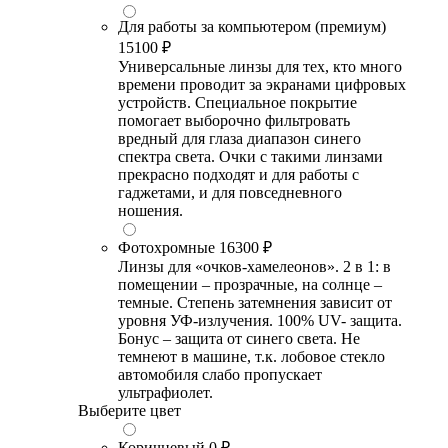
Для работы за компьютером (премиум)
15100 ₽
Универсальные линзы для тех, кто много
времени проводит за экранами цифровых
устройств. Специальное покрытие
помогает выборочно фильтровать
вредный для глаза диапазон синего
спектра света. Очки с такими линзами
прекрасно подходят и для работы с
гаджетами, и для повседневного
ношения.
Фотохромные
16300 ₽
Линзы для «очков-хамелеонов». 2 в 1: в
помещении – прозрачные, на солнце –
темные. Степень затемнения зависит от
уровня УФ-излучения. 100% UV- защита.
Бонус – защита от синего света. Не
темнеют в машине, т.к. лобовое стекло
автомобиля слабо пропускает
ультрафиолет.
Выберите цвет
Коричневый
0 ₽