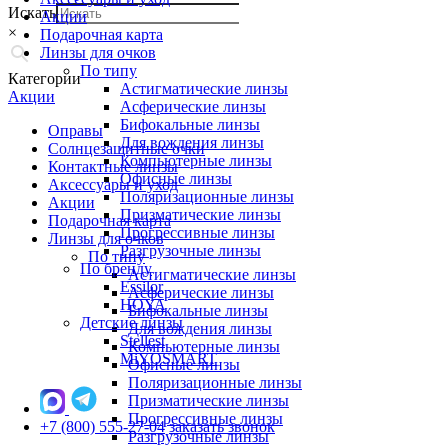
Искать
Акции
×
Подарочная карта
Линзы для очков
По типу
Категории
Астигматические линзы
Акции
Асферические линзы
Бифокальные линзы
Оправы
Для вождения линзы
Солнцезащитные очки
Компьютерные линзы
Контактные линзы
Офисные линзы
Аксессуары и уход
Поляризационные линзы
Акции
Призматические линзы
Подарочная карта
Прогрессивные линзы
Линзы для очков
Разгрузочные линзы
По типу
По бренду
Астигматические линзы
Essilor
Асферические линзы
HOYA
Бифокальные линзы
Детские линзы
Для вождения линзы
Stellest
Компьютерные линзы
MiYOSMART
Офисные линзы
Поляризационные линзы
Призматические линзы
Прогрессивные линзы
+7 (800) 555-27-04
заказать звонок
Разгрузочные линзы