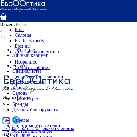
Услуги
Специалисты
Центр контроля миопии
Детская оптика
Искать
Блог
×
Салоны
Essilor Experts
Бренды
Избранное
Детская близорукость
Личный кабинет
Избранное
Услуги
Личный кабинет
Специалисты
Центр контроля миопии
Детская оптика
Блог
Салоны
Искать
Essilor Experts
×
Бренды
Детская близорукость
Оправы
Солнцезащитные очки
+7 (800) 555-27-04
заказать звонок
Контактные линзы
0
₽
0 товаров
Аксессуары и уход