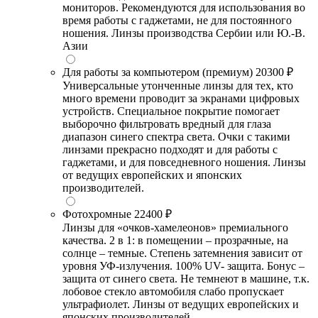
мониторов. Рекомендуются для использования во
время работы с гаджетами, не для постоянного
ношения. Линзы производства Сербии или Ю.-В.
Азии
Для работы за компьютером (премиум)
20300 ₽
Универсальные утонченные линзы для тех, кто
много времени проводит за экранами цифровых
устройств. Специальное покрытие помогает
выборочно фильтровать вредный для глаза
диапазон синего спектра света. Очки с такими
линзами прекрасно подходят и для работы с
гаджетами, и для повседневного ношения. Линзы
от ведущих европейских и японских
производителей.
Фотохромные
22400 ₽
Линзы для «очков-хамелеонов» премиального
качества. 2 в 1: в помещении – прозрачные, на
солнце – темные. Степень затемнения зависит от
уровня УФ-излучения. 100% UV- защита. Бонус –
защита от синего света. Не темнеют в машине, т.к.
лобовое стекло автомобиля слабо пропускает
ультрафиолет. Линзы от ведущих европейских и
японских производителей.