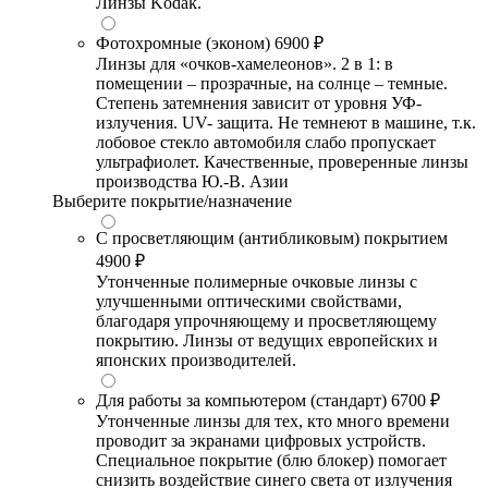
Линзы Kodak.
Фотохромные (эконом)
6900 ₽
Линзы для «очков-хамелеонов». 2 в 1: в
помещении – прозрачные, на солнце – темные.
Степень затемнения зависит от уровня УФ-
излучения. UV- защита. Не темнеют в машине, т.к.
лобовое стекло автомобиля слабо пропускает
ультрафиолет. Качественные, проверенные линзы
производства Ю.-В. Азии
Выберите покрытие/назначение
С просветляющим (антибликовым) покрытием
4900 ₽
Утонченные полимерные очковые линзы с
улучшенными оптическими свойствами,
благодаря упрочняющему и просветляющему
покрытию. Линзы от ведущих европейских и
японских производителей.
Для работы за компьютером (стандарт)
6700 ₽
Утонченные линзы для тех, кто много времени
проводит за экранами цифровых устройств.
Специальное покрытие (блю блокер) помогает
снизить воздействие синего света от излучения