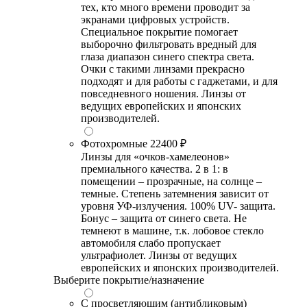
тех, кто много времени проводит за
экранами цифровых устройств.
Специальное покрытие помогает
выборочно фильтровать вредный для
глаза диапазон синего спектра света.
Очки с такими линзами прекрасно
подходят и для работы с гаджетами, и для
повседневного ношения. Линзы от
ведущих европейских и японских
производителей.
Фотохромные
22400 ₽
Линзы для «очков-хамелеонов»
премиального качества. 2 в 1: в
помещении – прозрачные, на солнце –
темные. Степень затемнения зависит от
уровня УФ-излучения. 100% UV- защита.
Бонус – защита от синего света. Не
темнеют в машине, т.к. лобовое стекло
автомобиля слабо пропускает
ультрафиолет. Линзы от ведущих
европейских и японских производителей.
Выберите покрытие/назначение
С просветляющим (антибликовым)