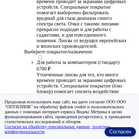
времени проводит за экранами цифровых
устройств. Специальное покрытие
помогает выборочно фильтровать
вредный для глаза диапазон синего
спектра света. Очки с такими линзами
прекрасно подходят и для работы с
гаджетами, и для повседневного
ношения. Линзы от ведущих европейских
и японских производителей.
Выберите покрытие/назначение
Для работы за компьютером (стандарт)
6700 ₽
Утонченные линзы для тех, кто много
времени проводит за экранами цифровых
устройств. Специальное покрытие (блю
блокер) помогает снизить воздействие
синего света от излучения мониторов.
Продолжая использовать наш сайт, вы даете согласие ООО ООО
Рекомендуются для использования во
“ОПТИЛИНК” на обработку файлов cookie и пользовательских
время работы с гаджетами, не для
данных с помощью интернет-сервиса Яндекс.Метрика в целях
постоянного ношения. Линзы
функционирования сайта, проведения ретаргетинга, и проведения
производства Сербии или Ю.-В. Азии.
статистических исследований и обзоров.
Согласие на обработку персональных данных, политика
Для работы за компьютером (премиум)
Согласен
конфендициальности
20300 ₽