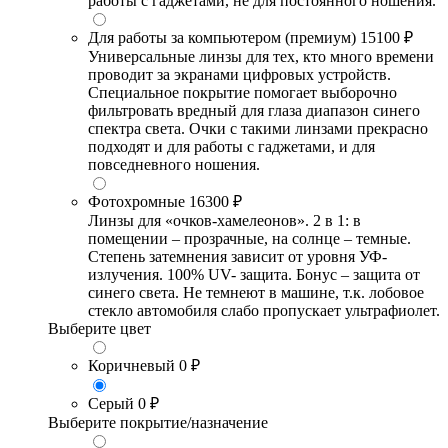
работы с гаджетами, не для постоянного ношения.
Для работы за компьютером (премиум)
15100 ₽
Универсальные линзы для тех, кто много времени
проводит за экранами цифровых устройств.
Специальное покрытие помогает выборочно
фильтровать вредный для глаза диапазон синего
спектра света. Очки с такими линзами прекрасно
подходят и для работы с гаджетами, и для
повседневного ношения.
Фотохромные
16300 ₽
Линзы для «очков-хамелеонов». 2 в 1: в
помещении – прозрачные, на солнце – темные.
Степень затемнения зависит от уровня УФ-
излучения. 100% UV- защита. Бонус – защита от
синего света. Не темнеют в машине, т.к. лобовое
стекло автомобиля слабо пропускает ультрафиолет.
Выберите цвет
Коричневый
0 ₽
Серый
0 ₽
Выберите покрытие/назначение