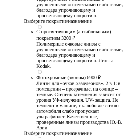
улучшенными оптическими свойствами,
благодаря упрочняющему и
просветляющему покрытию.
Выберите покрытие/назначение
С просветляющим (антибликовым)
покрытием
3200 ₽
Полимерные очковые линзы с
улучшенными оптическими свойствами,
благодаря упрочняющему и
просветляющему покрытию. Линзы
Kodak.
Фотохромные (эконом)
6900 ₽
Линзы для «очков-хамелеонов». 2 в 1: в
помещении – прозрачные, на солнце –
темные. Степень затемнения зависит от
уровня УФ-излучения. UV- защита. Не
темнеют в машине, т.к. лобовое стекло
автомобиля слабо пропускает
ультрафиолет. Качественные,
проверенные линзы производства Ю.-В.
Азии
Выберите покрытие/назначение