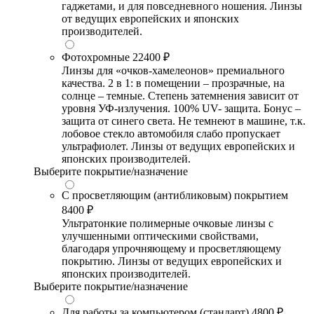
гаджетами, и для повседневного ношения. Линзы
от ведущих европейских и японских
производителей.
Фотохромные
22400 ₽
Линзы для «очков-хамелеонов» премиального
качества. 2 в 1: в помещении – прозрачные, на
солнце – темные. Степень затемнения зависит от
уровня УФ-излучения. 100% UV- защита. Бонус –
защита от синего света. Не темнеют в машине, т.к.
лобовое стекло автомобиля слабо пропускает
ультрафиолет. Линзы от ведущих европейских и
японских производителей.
Выберите покрытие/назначение
С просветляющим (антибликовым) покрытием
8400 ₽
Ультратонкие полимерные очковые линзы с
улучшенными оптическими свойствами,
благодаря упрочняющему и просветляющему
покрытию. Линзы от ведущих европейских и
японских производителей.
Выберите покрытие/назначение
Для работы за компьютером (стандарт)
4800 ₽