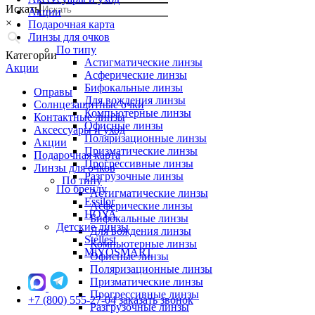
Искать
Акции
×
Подарочная карта
Линзы для очков
По типу
Категории
Астигматические линзы
Акции
Асферические линзы
Бифокальные линзы
Оправы
Для вождения линзы
Солнцезащитные очки
Компьютерные линзы
Контактные линзы
Офисные линзы
Аксессуары и уход
Поляризационные линзы
Акции
Призматические линзы
Подарочная карта
Прогрессивные линзы
Линзы для очков
Разгрузочные линзы
По типу
По бренду
Астигматические линзы
Essilor
Асферические линзы
HOYA
Бифокальные линзы
Детские линзы
Для вождения линзы
Stellest
Компьютерные линзы
MiYOSMART
Офисные линзы
Поляризационные линзы
Призматические линзы
Прогрессивные линзы
+7 (800) 555-27-04
заказать звонок
Разгрузочные линзы