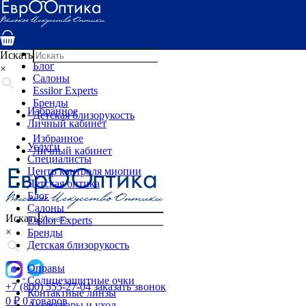
Услуги
Специалисты
Центр контроля миопии
Детская оптика
Искать
Блог
×
Салоны
Essilor Experts
Бренды
Избранное
Детская близорукость
Личный кабинет
Избранное
Услуги
Личный кабинет
Специалисты
Центр контроля миопии
Детская оптика
Блог
Салоны
Искать
Essilor Experts
×
Бренды
Детская близорукость
Оправы
Солнцезащитные очки
+7 (800) 555-27-04
заказать звонок
Контактные линзы
0
₽
0 товаров
Аксессуары и уход