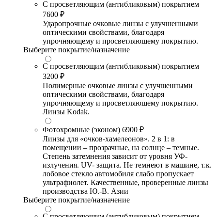
С просветляющим (антибликовым) покрытием
7600 ₽
Ударопрочные очковые линзы с улучшенными
оптическими свойствами, благодаря
упрочняющему и просветляющему покрытию.
Выберите покрытие/назначение
С просветляющим (антибликовым) покрытием
3200 ₽
Полимерные очковые линзы с улучшенными
оптическими свойствами, благодаря
упрочняющему и просветляющему покрытию.
Линзы Kodak.
Фотохромные (эконом)
6900 ₽
Линзы для «очков-хамелеонов». 2 в 1: в
помещении – прозрачные, на солнце – темные.
Степень затемнения зависит от уровня УФ-
излучения. UV- защита. Не темнеют в машине, т.к.
лобовое стекло автомобиля слабо пропускает
ультрафиолет. Качественные, проверенные линзы
производства Ю.-В. Азии
Выберите покрытие/назначение
С просветляющим (антибликовым) покрытием