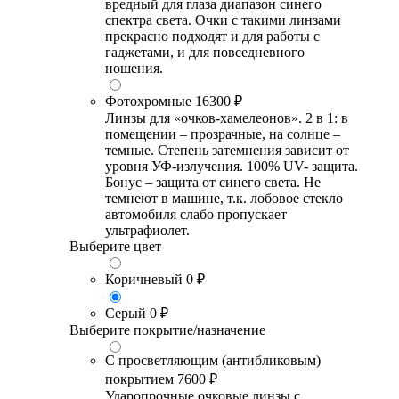
вредный для глаза диапазон синего
спектра света. Очки с такими линзами
прекрасно подходят и для работы с
гаджетами, и для повседневного
ношения.
Фотохромные
16300 ₽
Линзы для «очков-хамелеонов». 2 в 1: в
помещении – прозрачные, на солнце –
темные. Степень затемнения зависит от
уровня УФ-излучения. 100% UV- защита.
Бонус – защита от синего света. Не
темнеют в машине, т.к. лобовое стекло
автомобиля слабо пропускает
ультрафиолет.
Выберите цвет
Коричневый
0 ₽
Серый
0 ₽
Выберите покрытие/назначение
С просветляющим (антибликовым)
покрытием
7600 ₽
Ударопрочные очковые линзы с