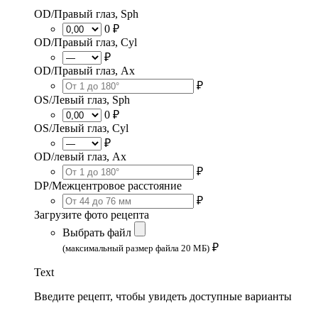
OD/Правый глаз, Sph
0 ₽
OD/Правый глаз, Cyl
₽
OD/Правый глаз, Ax
₽
OS/Левый глаз, Sph
0 ₽
OS/Левый глаз, Cyl
₽
OD/левый глаз, Ax
₽
DP/Межцентровое расстояние
₽
Загрузите фото рецепта
Выбрать файл
₽
(максимальный размер файла 20 МБ)
Text
Введите рецепт, чтобы увидеть доступные варианты