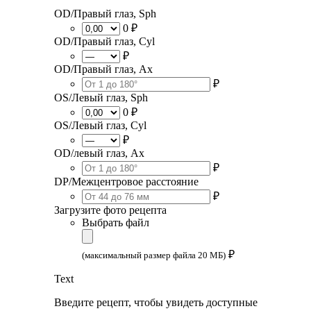
OD/Правый глаз, Sph
0 ₽
OD/Правый глаз, Cyl
₽
OD/Правый глаз, Ax
₽
OS/Левый глаз, Sph
0 ₽
OS/Левый глаз, Cyl
₽
OD/левый глаз, Ax
₽
DP/Межцентровое расстояние
₽
Загрузите фото рецепта
Выбрать файл
₽
(максимальный размер файла 20 МБ)
Text
Введите рецепт, чтобы увидеть доступные