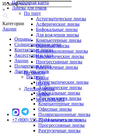
Подарочная карта
Искать
Линзы для очков
×
По типу
Астигматические линзы
Категории
Асферические линзы
Акции
Бифокальные линзы
Для вождения линзы
Оправы
Компьютерные линзы
Солнцезащитные очки
Офисные линзы
Контактные линзы
Поляризационные линзы
Аксессуары и уход
Призматические линзы
Акции
Прогрессивные линзы
Подарочная карта
Разгрузочные линзы
Линзы для очков
По бренду
По типу
Essilor
Астигматические линзы
HOYA
Асферические линзы
Детские линзы
Бифокальные линзы
Stellest
Для вождения линзы
MiYOSMART
Компьютерные линзы
Офисные линзы
Поляризационные линзы
+7 (800) 555-27-04
Призматические линзы
заказать звонок
Прогрессивные линзы
Разгрузочные линзы