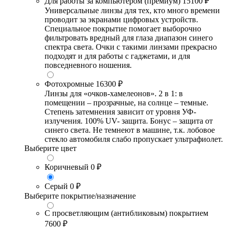
Для работы за компьютером (премиум)
15100 ₽
Универсальные линзы для тех, кто много времени
проводит за экранами цифровых устройств.
Специальное покрытие помогает выборочно
фильтровать вредный для глаза диапазон синего
спектра света. Очки с такими линзами прекрасно
подходят и для работы с гаджетами, и для
повседневного ношения.
Фотохромные
16300 ₽
Линзы для «очков-хамелеонов». 2 в 1: в
помещении – прозрачные, на солнце – темные.
Степень затемнения зависит от уровня УФ-
излучения. 100% UV- защита. Бонус – защита от
синего света. Не темнеют в машине, т.к. лобовое
стекло автомобиля слабо пропускает ультрафиолет.
Выберите цвет
Коричневый
0 ₽
Серый
0 ₽
Выберите покрытие/назначение
С просветляющим (антибликовым) покрытием
7600 ₽