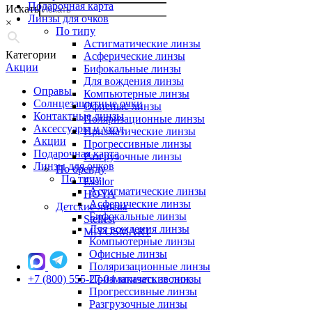
Подарочная карта
Искать
Линзы для очков
×
По типу
Астигматические линзы
Категории
Асферические линзы
Акции
Бифокальные линзы
Для вождения линзы
Оправы
Компьютерные линзы
Солнцезащитные очки
Офисные линзы
Контактные линзы
Поляризационные линзы
Аксессуары и уход
Призматические линзы
Акции
Прогрессивные линзы
Подарочная карта
Разгрузочные линзы
Линзы для очков
По бренду
По типу
Essilor
Астигматические линзы
HOYA
Асферические линзы
Детские линзы
Бифокальные линзы
Stellest
Для вождения линзы
MiYOSMART
Компьютерные линзы
Офисные линзы
Поляризационные линзы
+7 (800) 555-27-04
Призматические линзы
заказать звонок
Прогрессивные линзы
Разгрузочные линзы