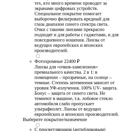
тех, кто много времени проводит за
экранами цифровых устройств.
Специальное покрытие помогает
выборочно фильтровать вредный для
глаза диапазон синего спектра света.
Очки с такими линзами прекрасно
подходят и для работы с гаджетами, и для
повседневного ношения. Линзы от
ведущих европейских и японских
производителей.
Фотохромные
22400 ₽
Линзы для «очков-хамелеонов»
премиального качества. 2 в 1: в
помещении – прозрачные, на солнце –
темные. Степень затемнения зависит от
уровня УФ-излучения. 100% UV- защита.
Бонус – защита от синего света. Не
темнеют в машине, т.к. лобовое стекло
автомобиля слабо пропускает
ультрафиолет. Линзы от ведущих
европейских и японских производителей.
Выберите покрытие/назначение
С просветляющим (антибликовым)