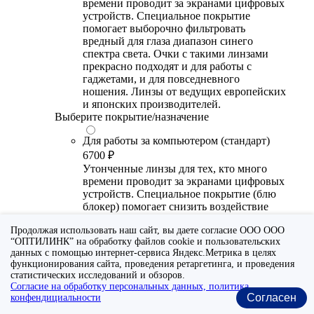
времени проводит за экранами цифровых
устройств. Специальное покрытие
помогает выборочно фильтровать
вредный для глаза диапазон синего
спектра света. Очки с такими линзами
прекрасно подходят и для работы с
гаджетами, и для повседневного
ношения. Линзы от ведущих европейских
и японских производителей.
Выберите покрытие/назначение
Для работы за компьютером (стандарт)
6700 ₽
Утонченные линзы для тех, кто много
времени проводит за экранами цифровых
устройств. Специальное покрытие (блю
блокер) помогает снизить воздействие
синего света от излучения мониторов.
Продолжая использовать наш сайт, вы даете согласие ООО ООО
Рекомендуются для использования во
“ОПТИЛИНК” на обработку файлов cookie и пользовательских
время работы с гаджетами, не для
данных с помощью интернет-сервиса Яндекс.Метрика в целях
постоянного ношения. Линзы
функционирования сайта, проведения ретаргетинга, и проведения
производства Сербии или Ю.-В. Азии.
статистических исследований и обзоров.
Согласие на обработку персональных данных, политика
Для работы за компьютером (премиум)
Согласен
конфендициальности
20300 ₽