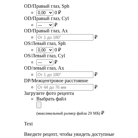
OD/Правый глаз, Sph
0 ₽
OD/Правый глаз, Cyl
₽
OD/Правый глаз, Ax
₽
OS/Левый глаз, Sph
0 ₽
OS/Левый глаз, Cyl
₽
OD/левый глаз, Ax
₽
DP/Межцентровое расстояние
₽
Загрузите фото рецепта
Выбрать файл
₽
(максимальный размер файла 20 МБ)
Text
Введите рецепт, чтобы увидеть доступные