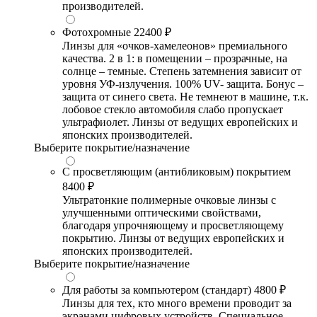
производителей.
Фотохромные
22400 ₽
Линзы для «очков-хамелеонов» премиального
качества. 2 в 1: в помещении – прозрачные, на
солнце – темные. Степень затемнения зависит от
уровня УФ-излучения. 100% UV- защита. Бонус –
защита от синего света. Не темнеют в машине, т.к.
лобовое стекло автомобиля слабо пропускает
ультрафиолет. Линзы от ведущих европейских и
японских производителей.
Выберите покрытие/назначение
С просветляющим (антибликовым) покрытием
8400 ₽
Ультратонкие полимерные очковые линзы с
улучшенными оптическими свойствами,
благодаря упрочняющему и просветляющему
покрытию. Линзы от ведущих европейских и
японских производителей.
Выберите покрытие/назначение
Для работы за компьютером (стандарт)
4800 ₽
Линзы для тех, кто много времени проводит за
экранами цифровых устройств. Специальное