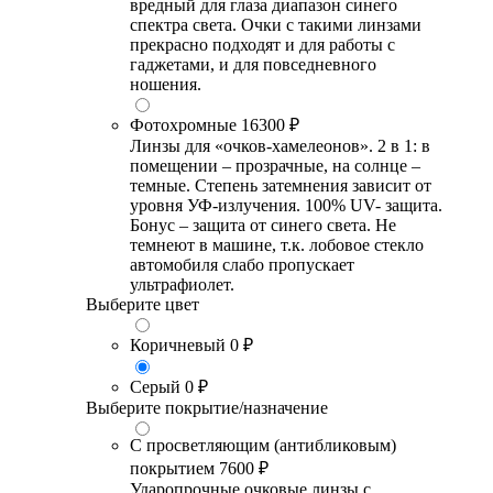
вредный для глаза диапазон синего
спектра света. Очки с такими линзами
прекрасно подходят и для работы с
гаджетами, и для повседневного
ношения.
Фотохромные
16300 ₽
Линзы для «очков-хамелеонов». 2 в 1: в
помещении – прозрачные, на солнце –
темные. Степень затемнения зависит от
уровня УФ-излучения. 100% UV- защита.
Бонус – защита от синего света. Не
темнеют в машине, т.к. лобовое стекло
автомобиля слабо пропускает
ультрафиолет.
Выберите цвет
Коричневый
0 ₽
Серый
0 ₽
Выберите покрытие/назначение
С просветляющим (антибликовым)
покрытием
7600 ₽
Ударопрочные очковые линзы с