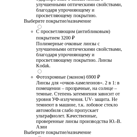
улучшенными оптическими свойствами,
благодаря упрочняющему и
просветляющему покрытию.
Выберите покрытие/назначение
С просветляющим (антибликовым)
покрытием
3200 ₽
Полимерные очковые линзы с
улучшенными оптическими свойствами,
благодаря упрочняющему и
просветляющему покрытию. Линзы
Kodak.
Фотохромные (эконом)
6900 ₽
Линзы для «очков-хамелеонов». 2 в 1: в
помещении – прозрачные, на солнце –
темные. Степень затемнения зависит от
уровня УФ-излучения. UV- защита. Не
темнеют в машине, т.к. лобовое стекло
автомобиля слабо пропускает
ультрафиолет. Качественные,
проверенные линзы производства Ю.-В.
Азии
Выберите покрытие/назначение