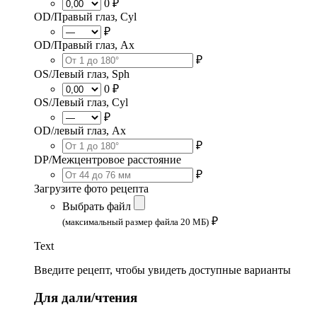
0 ₽
OD/Правый глаз, Cyl
₽
OD/Правый глаз, Ax
₽
OS/Левый глаз, Sph
0 ₽
OS/Левый глаз, Cyl
₽
OD/левый глаз, Ax
₽
DP/Межцентровое расстояние
₽
Загрузите фото рецепта
Выбрать файл
₽
(максимальный размер файла 20 МБ)
Text
Введите рецепт, чтобы увидеть доступные варианты
Для дали/чтения