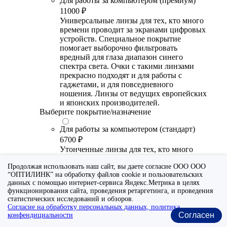
Для работы за компьютером (премиум)
11000 ₽
Универсальные линзы для тех, кто много
времени проводит за экранами цифровых
устройств. Специальное покрытие
помогает выборочно фильтровать
вредный для глаза диапазон синего
спектра света. Очки с такими линзами
прекрасно подходят и для работы с
гаджетами, и для повседневного
ношения. Линзы от ведущих европейских
и японских производителей.
Выберите покрытие/назначение
Для работы за компьютером (стандарт)
6700 ₽
Утонченные линзы для тех, кто много
времени проводит за экранами цифровых
Продолжая использовать наш сайт, вы даете согласие ООО ООО
устройств. Специальное покрытие (блю
“ОПТИЛИНК” на обработку файлов cookie и пользовательских
блокер) помогает снизить воздействие
данных с помощью интернет-сервиса Яндекс.Метрика в целях
синего света от излучения мониторов.
функционирования сайта, проведения ретаргетинга, и проведения
Рекомендуются для использования во
статистических исследований и обзоров.
время работы с гаджетами, не для
Согласие на обработку персональных данных, политика
постоянного ношения. Линзы
Согласен
конфендициальности
производства Сербии или Ю.-В. Азии.