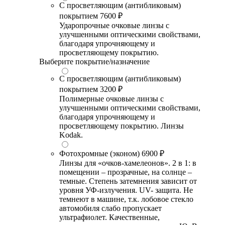
С просветляющим (антибликовым)
покрытием
7600 ₽
Ударопрочные очковые линзы с
улучшенными оптическими свойствами,
благодаря упрочняющему и
просветляющему покрытию.
Выберите покрытие/назначение
С просветляющим (антибликовым)
покрытием
3200 ₽
Полимерные очковые линзы с
улучшенными оптическими свойствами,
благодаря упрочняющему и
просветляющему покрытию. Линзы
Kodak.
Фотохромные (эконом)
6900 ₽
Линзы для «очков-хамелеонов». 2 в 1: в
помещении – прозрачные, на солнце –
темные. Степень затемнения зависит от
уровня УФ-излучения. UV- защита. Не
темнеют в машине, т.к. лобовое стекло
автомобиля слабо пропускает
ультрафиолет. Качественные,