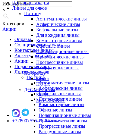
Подарочная карта
Искать
Линзы для очков
×
По типу
Астигматические линзы
Категории
Асферические линзы
Акции
Бифокальные линзы
Для вождения линзы
Оправы
Компьютерные линзы
Солнцезащитные очки
Офисные линзы
Контактные линзы
Поляризационные линзы
Аксессуары и уход
Призматические линзы
Акции
Прогрессивные линзы
Подарочная карта
Разгрузочные линзы
Линзы для очков
По бренду
По типу
Essilor
Астигматические линзы
HOYA
Асферические линзы
Детские линзы
Бифокальные линзы
Stellest
Для вождения линзы
MiYOSMART
Компьютерные линзы
Офисные линзы
Поляризационные линзы
+7 (800) 555-27-04
Призматические линзы
заказать звонок
Прогрессивные линзы
Разгрузочные линзы