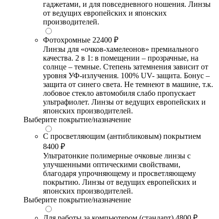
гаджетами, и для повседневного ношения. Линзы
от ведущих европейских и японских
производителей.
Фотохромные
22400 ₽
Линзы для «очков-хамелеонов» премиального
качества. 2 в 1: в помещении – прозрачные, на
солнце – темные. Степень затемнения зависит от
уровня УФ-излучения. 100% UV- защита. Бонус –
защита от синего света. Не темнеют в машине, т.к.
лобовое стекло автомобиля слабо пропускает
ультрафиолет. Линзы от ведущих европейских и
японских производителей.
Выберите покрытие/назначение
С просветляющим (антибликовым) покрытием
8400 ₽
Ультратонкие полимерные очковые линзы с
улучшенными оптическими свойствами,
благодаря упрочняющему и просветляющему
покрытию. Линзы от ведущих европейских и
японских производителей.
Выберите покрытие/назначение
Для работы за компьютером (стандарт)
4800 ₽