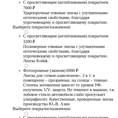
С просветляющим (антибликовым) покрытием
7600 ₽
Ударопрочные очковые линзы с улучшенными
оптическими свойствами, благодаря
упрочняющему и просветляющему покрытию.
Выберите покрытие/назначение
С просветляющим (антибликовым) покрытием
3200 ₽
Полимерные очковые линзы с улучшенными
оптическими свойствами, благодаря
упрочняющему и просветляющему покрытию.
Линзы Kodak.
Фотохромные (эконом)
6900 ₽
Линзы для «очков-хамелеонов». 2 в 1: в
помещении – прозрачные, на солнце – темные.
Степень затемнения зависит от уровня УФ-
излучения. UV- защита. Не темнеют в машине, т.к.
лобовое стекло автомобиля слабо пропускает
ультрафиолет. Качественные, проверенные линзы
производства Ю.-В. Азии
Выберите покрытие/назначение
С просветляющим (антибликовым) покрытием