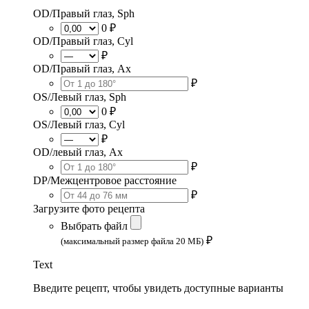
OD/Правый глаз, Sph
0 ₽
OD/Правый глаз, Cyl
₽
OD/Правый глаз, Ax
₽
OS/Левый глаз, Sph
0 ₽
OS/Левый глаз, Cyl
₽
OD/левый глаз, Ax
₽
DP/Межцентровое расстояние
₽
Загрузите фото рецепта
Выбрать файл
₽
(максимальный размер файла 20 МБ)
Text
Введите рецепт, чтобы увидеть доступные варианты