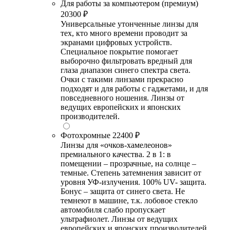
Для работы за компьютером (премиум)
20300 ₽
Универсальные утонченные линзы для
тех, кто много времени проводит за
экранами цифровых устройств.
Специальное покрытие помогает
выборочно фильтровать вредный для
глаза диапазон синего спектра света.
Очки с такими линзами прекрасно
подходят и для работы с гаджетами, и для
повседневного ношения. Линзы от
ведущих европейских и японских
производителей.
Фотохромные
22400 ₽
Линзы для «очков-хамелеонов»
премиального качества. 2 в 1: в
помещении – прозрачные, на солнце –
темные. Степень затемнения зависит от
уровня УФ-излучения. 100% UV- защита.
Бонус – защита от синего света. Не
темнеют в машине, т.к. лобовое стекло
автомобиля слабо пропускает
ультрафиолет. Линзы от ведущих
европейских и японских производителей.