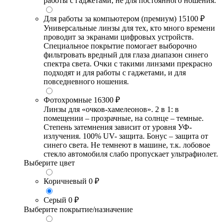
работы с гаджетами, не для постоянного ношения.
Для работы за компьютером (премиум)
15100 ₽
Универсальные линзы для тех, кто много времени
проводит за экранами цифровых устройств.
Специальное покрытие помогает выборочно
фильтровать вредный для глаза диапазон синего
спектра света. Очки с такими линзами прекрасно
подходят и для работы с гаджетами, и для
повседневного ношения.
Фотохромные
16300 ₽
Линзы для «очков-хамелеонов». 2 в 1: в
помещении – прозрачные, на солнце – темные.
Степень затемнения зависит от уровня УФ-
излучения. 100% UV- защита. Бонус – защита от
синего света. Не темнеют в машине, т.к. лобовое
стекло автомобиля слабо пропускает ультрафиолет.
Выберите цвет
Коричневый
0 ₽
Серый
0 ₽
Выберите покрытие/назначение