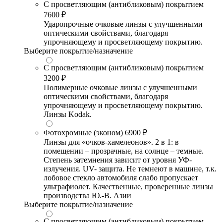
С просветляющим (антибликовым) покрытием
7600 ₽
Ударопрочные очковые линзы с улучшенными
оптическими свойствами, благодаря
упрочняющему и просветляющему покрытию.
Выберите покрытие/назначение
С просветляющим (антибликовым) покрытием
3200 ₽
Полимерные очковые линзы с улучшенными
оптическими свойствами, благодаря
упрочняющему и просветляющему покрытию.
Линзы Kodak.
Фотохромные (эконом)
6900 ₽
Линзы для «очков-хамелеонов». 2 в 1: в
помещении – прозрачные, на солнце – темные.
Степень затемнения зависит от уровня УФ-
излучения. UV- защита. Не темнеют в машине, т.к.
лобовое стекло автомобиля слабо пропускает
ультрафиолет. Качественные, проверенные линзы
производства Ю.-В. Азии
Выберите покрытие/назначение
С просветляющим (антибликовым) покрытием