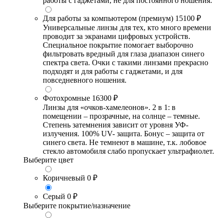
работы с гаджетами, не для постоянного ношения.
Для работы за компьютером (премиум)
15100 ₽
Универсальные линзы для тех, кто много времени
проводит за экранами цифровых устройств.
Специальное покрытие помогает выборочно
фильтровать вредный для глаза диапазон синего
спектра света. Очки с такими линзами прекрасно
подходят и для работы с гаджетами, и для
повседневного ношения.
Фотохромные
16300 ₽
Линзы для «очков-хамелеонов». 2 в 1: в
помещении – прозрачные, на солнце – темные.
Степень затемнения зависит от уровня УФ-
излучения. 100% UV- защита. Бонус – защита от
синего света. Не темнеют в машине, т.к. лобовое
стекло автомобиля слабо пропускает ультрафиолет.
Выберите цвет
Коричневый
0 ₽
Серый
0 ₽
Выберите покрытие/назначение