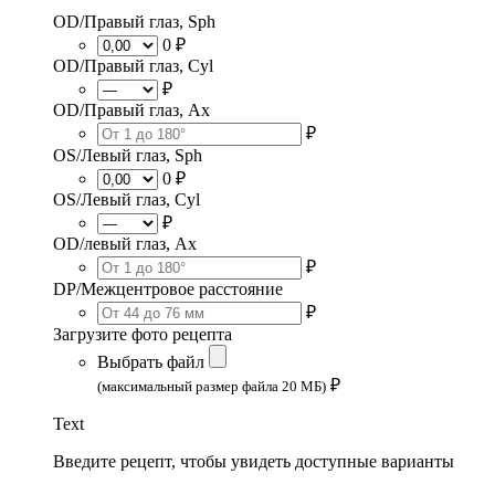
OD/Правый глаз, Sph
0 ₽
OD/Правый глаз, Cyl
₽
OD/Правый глаз, Ax
₽
OS/Левый глаз, Sph
0 ₽
OS/Левый глаз, Cyl
₽
OD/левый глаз, Ax
₽
DP/Межцентровое расстояние
₽
Загрузите фото рецепта
Выбрать файл
₽
(максимальный размер файла 20 МБ)
Text
Введите рецепт, чтобы увидеть доступные варианты