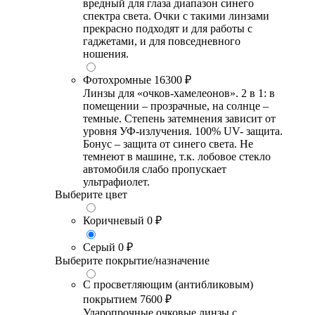
вредный для глаза диапазон синего
спектра света. Очки с такими линзами
прекрасно подходят и для работы с
гаджетами, и для повседневного
ношения.
Фотохромные
16300 ₽
Линзы для «очков-хамелеонов». 2 в 1: в
помещении – прозрачные, на солнце –
темные. Степень затемнения зависит от
уровня УФ-излучения. 100% UV- защита.
Бонус – защита от синего света. Не
темнеют в машине, т.к. лобовое стекло
автомобиля слабо пропускает
ультрафиолет.
Выберите цвет
Коричневый
0 ₽
Серый
0 ₽
Выберите покрытие/назначение
С просветляющим (антибликовым)
покрытием
7600 ₽
Ударопрочные очковые линзы с