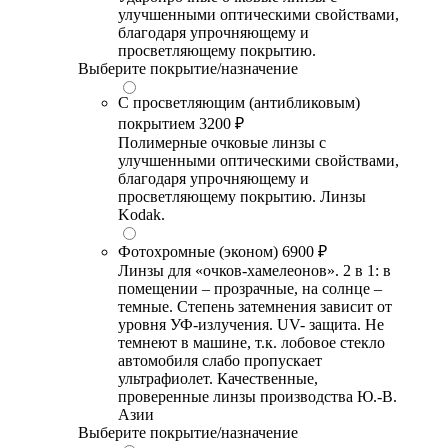
улучшенными оптическими свойствами,
благодаря упрочняющему и
просветляющему покрытию.
Выберите покрытие/назначение
С просветляющим (антибликовым)
покрытием
3200 ₽
Полимерные очковые линзы с
улучшенными оптическими свойствами,
благодаря упрочняющему и
просветляющему покрытию. Линзы
Kodak.
Фотохромные (эконом)
6900 ₽
Линзы для «очков-хамелеонов». 2 в 1: в
помещении – прозрачные, на солнце –
темные. Степень затемнения зависит от
уровня УФ-излучения. UV- защита. Не
темнеют в машине, т.к. лобовое стекло
автомобиля слабо пропускает
ультрафиолет. Качественные,
проверенные линзы производства Ю.-В.
Азии
Выберите покрытие/назначение