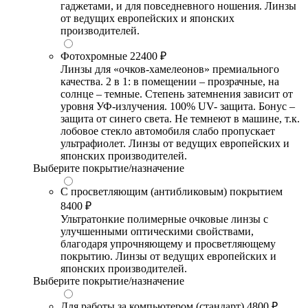
гаджетами, и для повседневного ношения. Линзы
от ведущих европейских и японских
производителей.
Фотохромные
22400 ₽
Линзы для «очков-хамелеонов» премиального
качества. 2 в 1: в помещении – прозрачные, на
солнце – темные. Степень затемнения зависит от
уровня УФ-излучения. 100% UV- защита. Бонус –
защита от синего света. Не темнеют в машине, т.к.
лобовое стекло автомобиля слабо пропускает
ультрафиолет. Линзы от ведущих европейских и
японских производителей.
Выберите покрытие/назначение
С просветляющим (антибликовым) покрытием
8400 ₽
Ультратонкие полимерные очковые линзы с
улучшенными оптическими свойствами,
благодаря упрочняющему и просветляющему
покрытию. Линзы от ведущих европейских и
японских производителей.
Выберите покрытие/назначение
Для работы за компьютером (стандарт)
4800 ₽