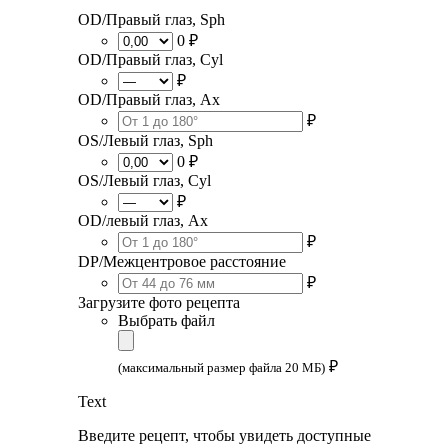
OD/Правый глаз, Sph
0 ₽
OD/Правый глаз, Cyl
₽
OD/Правый глаз, Ax
₽
OS/Левый глаз, Sph
0 ₽
OS/Левый глаз, Cyl
₽
OD/левый глаз, Ax
₽
DP/Межцентровое расстояние
₽
Загрузите фото рецепта
Выбрать файл
₽
(максимальный размер файла 20 МБ)
Text
Введите рецепт, чтобы увидеть доступные