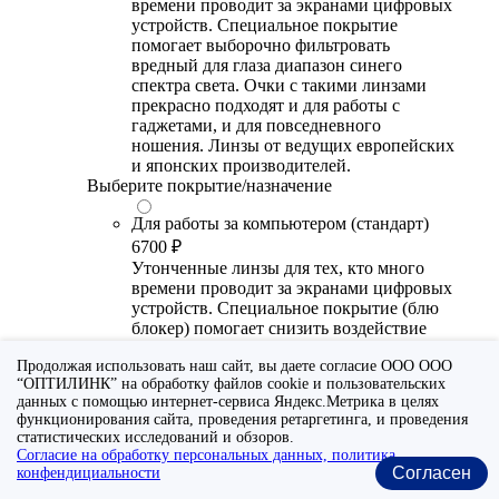
времени проводит за экранами цифровых
устройств. Специальное покрытие
помогает выборочно фильтровать
вредный для глаза диапазон синего
спектра света. Очки с такими линзами
прекрасно подходят и для работы с
гаджетами, и для повседневного
ношения. Линзы от ведущих европейских
и японских производителей.
Выберите покрытие/назначение
Для работы за компьютером (стандарт)
6700 ₽
Утонченные линзы для тех, кто много
времени проводит за экранами цифровых
устройств. Специальное покрытие (блю
блокер) помогает снизить воздействие
синего света от излучения мониторов.
Продолжая использовать наш сайт, вы даете согласие ООО ООО
Рекомендуются для использования во
“ОПТИЛИНК” на обработку файлов cookie и пользовательских
время работы с гаджетами, не для
данных с помощью интернет-сервиса Яндекс.Метрика в целях
постоянного ношения. Линзы
функционирования сайта, проведения ретаргетинга, и проведения
производства Сербии или Ю.-В. Азии.
статистических исследований и обзоров.
Согласие на обработку персональных данных, политика
Для работы за компьютером (премиум)
Согласен
конфендициальности
20300 ₽