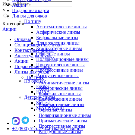
Искать
Акции
×
Подарочная карта
Линзы для очков
По типу
Категории
Астигматические линзы
Акции
Асферические линзы
Бифокальные линзы
Оправы
Для вождения линзы
Солнцезащитные очки
Компьютерные линзы
Контактные линзы
Офисные линзы
Аксессуары и уход
Поляризационные линзы
Акции
Призматические линзы
Подарочная карта
Прогрессивные линзы
Линзы для очков
Разгрузочные линзы
По типу
По бренду
Астигматические линзы
Essilor
Асферические линзы
HOYA
Бифокальные линзы
Детские линзы
Для вождения линзы
Stellest
Компьютерные линзы
MiYOSMART
Офисные линзы
Поляризационные линзы
Призматические линзы
Прогрессивные линзы
+7 (800) 555-27-04
заказать звонок
Разгрузочные линзы