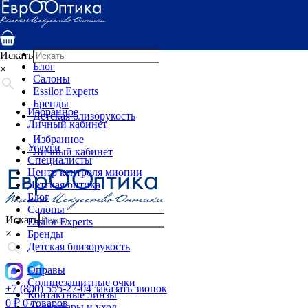
Услуги
Специалисты
Центр контроля миопии
Детская оптика
Искать
Блог
×
Салоны
Essilor Experts
Бренды
Избранное
Детская близорукость
Личный кабинет
Избранное
Услуги
Личный кабинет
Специалисты
Центр контроля миопии
Детская оптика
Блог
Салоны
Искать
Essilor Experts
×
Бренды
Детская близорукость
Оправы
Солнцезащитные очки
+7 (800) 555-27-04
заказать звонок
Контактные линзы
0
₽
0 товаров
Аксессуары и уход