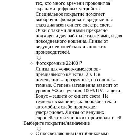
тех, кто много времени проводит за
экранами цифровых устройств.
Специальное покрытие помогает
выборочно фильтровать вредный для
глаза диапазон синего спектра света.
Очки с такими линзами прекрасно
подходят и для работы с гаджетами, и для
повседневного ношения. Линзы от
ведущих европейских и японских
производителей.
Фотохромные
22400 ₽
Линзы для «очков-хамелеонов»
премиального качества. 2 в 1: в
помещении – прозрачные, на солнце –
темные. Степень затемнения зависит от
уровня УФ-излучения. 100% UV- защита.
Бонус – защита от синего света. Не
темнеют в машине, т.к. лобовое стекло
автомобиля слабо пропускает
ультрафиолет. Линзы от ведущих
европейских и японских производителей.
Выберите покрытие/назначение
С просветляющим (антибликовым)