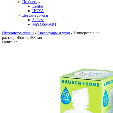
По бренду
Essilor
HOYA
Детские линзы
Stellest
MiYOSMART
Интернет-магазин
-
Аксессуары и уход
-
Универсальный
раствор Biotrue, 300 мл
Новинка