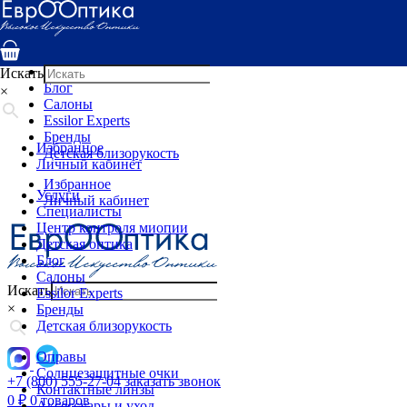
Услуги
Специалисты
Центр контроля миопии
Детская оптика
Искать
Блог
×
Салоны
Essilor Experts
Бренды
Избранное
Детская близорукость
Личный кабинет
Избранное
Услуги
Личный кабинет
Специалисты
Центр контроля миопии
Детская оптика
Блог
Салоны
Искать
Essilor Experts
×
Бренды
Детская близорукость
Оправы
Солнцезащитные очки
+7 (800) 555-27-04
заказать звонок
Контактные линзы
0
₽
0 товаров
Аксессуары и уход