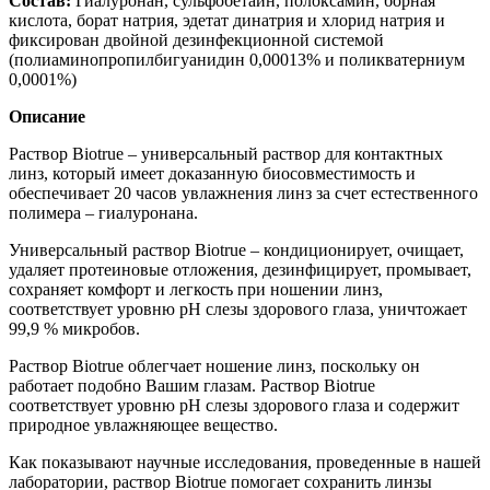
Состав:
Гиалуронан, сульфобетаин, полоксамин, борная
кислота, борат натрия, эдетат динатрия и хлорид натрия и
фиксирован двойной дезинфекционной системой
(полиаминопропилбигуанидин 0,00013% и поликватерниум
0,0001%)
Описание
Раствор Biotrue – универсальный раствор для контактных
линз, который имеет доказанную биосовместимость и
обеспечивает 20 часов увлажнения линз за счет естественного
полимера – гиалуронана.
Универсальный раствор Biotrue – кондиционирует, очищает,
удаляет протеиновые отложения, дезинфицирует, промывает,
сохраняет комфорт и легкость при ношении линз,
соответствует уровню pH слезы здорового глаза, уничтожает
99,9 % микробов.
Раствор Biotrue облегчает ношение линз, поскольку он
работает подобно Вашим глазам. Раствор Biotrue
соответствует уровню pH слезы здорового глаза и содержит
природное увлажняющее вещество.
Как показывают научные исследования, проведенные в нашей
лаборатории, раствор Biotrue помогает сохранить линзы