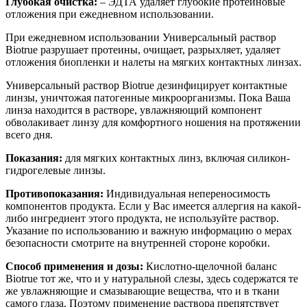
Глубокая очистка:
– ЭДТА удаляет глубокие протеиновые
отложения при ежедневном использовании.
При ежедневном использовании Универсальный раствор
Biotrue разрушает протеины, очищает, разрыхляет, удаляет
отложения биопленки и налеты на мягких контактных линзах.
Универсальный раствор Biotrue дезинфицирует контактные
линзы, уничтожая патогенные микроорганизмы. Пока Ваша
линза находится в растворе, увлажняющий компонент
обволакивает линзу для комфортного ношения на протяжении
всего дня.
Показания:
для мягких контактных линз, включая силикон-
гидрогелевые линзы.
Противопоказания:
Индивидуальная непереносимость
компонентов продукта. Если у Вас имеется аллергия на какой-
либо ингредиент этого продукта, не используйте раствор.
Указание по использованию и важную информацию о мерах
безопасности смотрите на внутренней стороне коробки.
Способ применения и дозы:
Кислотно-щелочной баланс
Biotrue тот же, что и у натуральной слезы, здесь содержатся те
же увлажняющие и смазывающие вещества, что и в ткани
самого глаза. Поэтому применение раствора препятствует