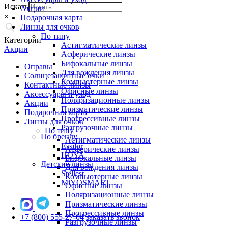
Искать
Акции
×
Подарочная карта
Линзы для очков
По типу
Категории
Астигматические линзы
Акции
Асферические линзы
Бифокальные линзы
Оправы
Для вождения линзы
Солнцезащитные очки
Компьютерные линзы
Контактные линзы
Офисные линзы
Аксессуары и уход
Поляризационные линзы
Акции
Призматические линзы
Подарочная карта
Прогрессивные линзы
Линзы для очков
Разгрузочные линзы
По типу
По бренду
Астигматические линзы
Essilor
Асферические линзы
HOYA
Бифокальные линзы
Детские линзы
Для вождения линзы
Stellest
Компьютерные линзы
MiYOSMART
Офисные линзы
Поляризационные линзы
Призматические линзы
Прогрессивные линзы
+7 (800) 555-27-04
заказать звонок
Разгрузочные линзы