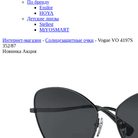
По бренду
Essilor
HOYA
Детские линзы
Stellest
MiYOSMART
Интернет-магазин
-
Солнцезащитные очки
-
Vogue VO 4197S
352/87
Новинка
Акция