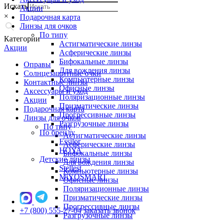
Искать
Акции
×
Подарочная карта
Линзы для очков
По типу
Категории
Астигматические линзы
Акции
Асферические линзы
Бифокальные линзы
Оправы
Для вождения линзы
Солнцезащитные очки
Компьютерные линзы
Контактные линзы
Офисные линзы
Аксессуары и уход
Поляризационные линзы
Акции
Призматические линзы
Подарочная карта
Прогрессивные линзы
Линзы для очков
Разгрузочные линзы
По типу
По бренду
Астигматические линзы
Essilor
Асферические линзы
HOYA
Бифокальные линзы
Детские линзы
Для вождения линзы
Stellest
Компьютерные линзы
MiYOSMART
Офисные линзы
Поляризационные линзы
Призматические линзы
Прогрессивные линзы
+7 (800) 555-27-04
заказать звонок
Разгрузочные линзы