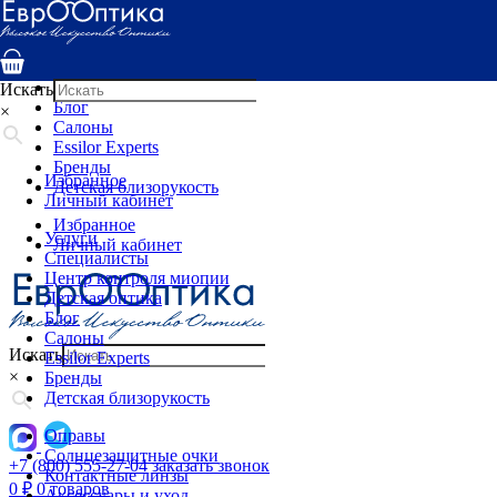
Услуги
Специалисты
Центр контроля миопии
Детская оптика
Искать
Блог
×
Салоны
Essilor Experts
Бренды
Избранное
Детская близорукость
Личный кабинет
Избранное
Услуги
Личный кабинет
Специалисты
Центр контроля миопии
Детская оптика
Блог
Салоны
Искать
Essilor Experts
×
Бренды
Детская близорукость
Оправы
Солнцезащитные очки
+7 (800) 555-27-04
заказать звонок
Контактные линзы
0
₽
0 товаров
Аксессуары и уход