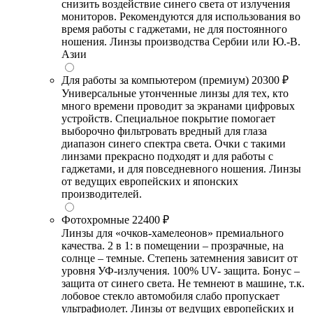
снизить воздействие синего света от излучения
мониторов. Рекомендуются для использования во
время работы с гаджетами, не для постоянного
ношения. Линзы производства Сербии или Ю.-В.
Азии
Для работы за компьютером (премиум)
20300 ₽
Универсальные утонченные линзы для тех, кто
много времени проводит за экранами цифровых
устройств. Специальное покрытие помогает
выборочно фильтровать вредный для глаза
диапазон синего спектра света. Очки с такими
линзами прекрасно подходят и для работы с
гаджетами, и для повседневного ношения. Линзы
от ведущих европейских и японских
производителей.
Фотохромные
22400 ₽
Линзы для «очков-хамелеонов» премиального
качества. 2 в 1: в помещении – прозрачные, на
солнце – темные. Степень затемнения зависит от
уровня УФ-излучения. 100% UV- защита. Бонус –
защита от синего света. Не темнеют в машине, т.к.
лобовое стекло автомобиля слабо пропускает
ультрафиолет. Линзы от ведущих европейских и