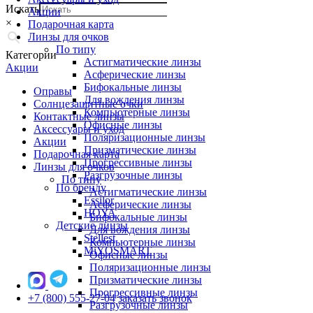
Искать
Акции
×
Подарочная карта
Линзы для очков
По типу
Категории
Астигматические линзы
Акции
Асферические линзы
Бифокальные линзы
Оправы
Для вождения линзы
Солнцезащитные очки
Компьютерные линзы
Контактные линзы
Офисные линзы
Аксессуары и уход
Поляризационные линзы
Акции
Призматические линзы
Подарочная карта
Прогрессивные линзы
Линзы для очков
Разгрузочные линзы
По типу
По бренду
Астигматические линзы
Essilor
Асферические линзы
HOYA
Бифокальные линзы
Детские линзы
Для вождения линзы
Stellest
Компьютерные линзы
MiYOSMART
Офисные линзы
Поляризационные линзы
Призматические линзы
Прогрессивные линзы
+7 (800) 555-27-04
заказать звонок
Разгрузочные линзы