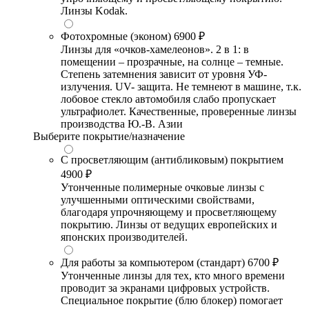
Линзы Kodak.
Фотохромные (эконом)
6900 ₽
Линзы для «очков-хамелеонов». 2 в 1: в
помещении – прозрачные, на солнце – темные.
Степень затемнения зависит от уровня УФ-
излучения. UV- защита. Не темнеют в машине, т.к.
лобовое стекло автомобиля слабо пропускает
ультрафиолет. Качественные, проверенные линзы
производства Ю.-В. Азии
Выберите покрытие/назначение
С просветляющим (антибликовым) покрытием
4900 ₽
Утонченные полимерные очковые линзы с
улучшенными оптическими свойствами,
благодаря упрочняющему и просветляющему
покрытию. Линзы от ведущих европейских и
японских производителей.
Для работы за компьютером (стандарт)
6700 ₽
Утонченные линзы для тех, кто много времени
проводит за экранами цифровых устройств.
Специальное покрытие (блю блокер) помогает