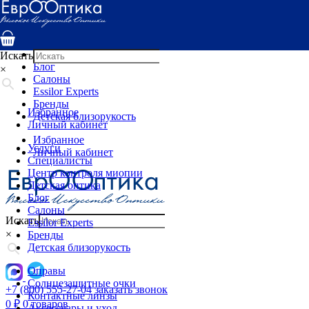
Услуги
Специалисты
Центр контроля миопии
Детская оптика
Искать
Блог
×
Салоны
Essilor Experts
Бренды
Избранное
Детская близорукость
Личный кабинет
Избранное
Услуги
Личный кабинет
Специалисты
Центр контроля миопии
Детская оптика
Блог
Салоны
Искать
Essilor Experts
×
Бренды
Детская близорукость
Оправы
Солнцезащитные очки
+7 (800) 555-27-04
заказать звонок
Контактные линзы
0
₽
0 товаров
Аксессуары и уход