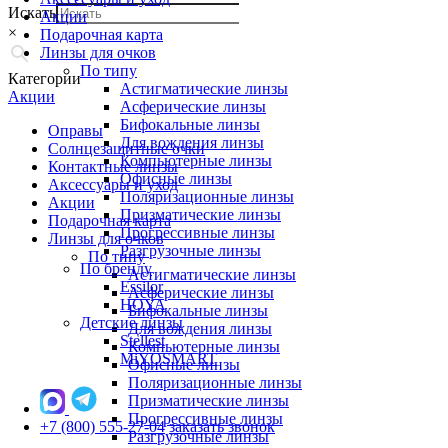
Искать
Акции
×
Подарочная карта
Линзы для очков
По типу
Категории
Астигматические линзы
Акции
Асферические линзы
Бифокальные линзы
Оправы
Для вождения линзы
Солнцезащитные очки
Компьютерные линзы
Контактные линзы
Офисные линзы
Аксессуары и уход
Поляризационные линзы
Акции
Призматические линзы
Подарочная карта
Прогрессивные линзы
Линзы для очков
Разгрузочные линзы
По типу
По бренду
Астигматические линзы
Essilor
Асферические линзы
HOYA
Бифокальные линзы
Детские линзы
Для вождения линзы
Stellest
Компьютерные линзы
MiYOSMART
Офисные линзы
Поляризационные линзы
Призматические линзы
Прогрессивные линзы
+7 (800) 555-27-04
заказать звонок
Разгрузочные линзы