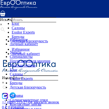
Услуги
Специалисты
Центр контроля миопии
Детская оптика
Искать
Блог
×
Салоны
Essilor Experts
Бренды
Избранное
Детская близорукость
Личный кабинет
Избранное
Услуги
Личный кабинет
Специалисты
Центр контроля миопии
Детская оптика
Блог
Салоны
Искать
Essilor Experts
×
Бренды
Детская близорукость
Оправы
Солнцезащитные очки
+7 (800) 555-27-04
заказать звонок
Контактные линзы
0
₽
0 товаров
Аксессуары и уход