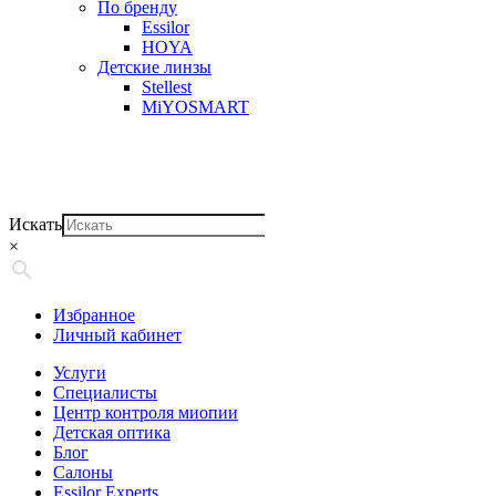
По бренду
Essilor
HOYA
Детские линзы
Stellest
MiYOSMART
Искать
×
Избранное
Личный кабинет
Услуги
Специалисты
Центр контроля миопии
Детская оптика
Блог
Салоны
Essilor Experts