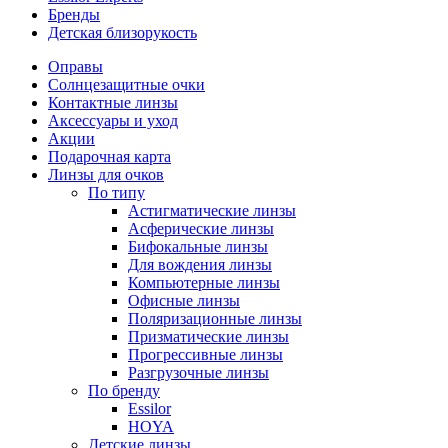
Бренды
Детская близорукость
Оправы
Солнцезащитные очки
Контактные линзы
Аксессуары и уход
Акции
Подарочная карта
Линзы для очков
По типу
Астигматические линзы
Асферические линзы
Бифокальные линзы
Для вождения линзы
Компьютерные линзы
Офисные линзы
Поляризационные линзы
Призматические линзы
Прогрессивные линзы
Разгрузочные линзы
По бренду
Essilor
HOYA
Детские линзы