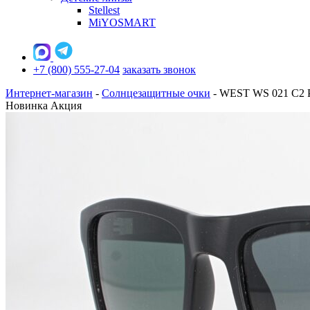
Stellest
MiYOSMART
+7 (800) 555-27-04
заказать звонок
Интернет-магазин
-
Солнцезащитные очки
-
WEST WS 021 C2 P
Новинка
Акция