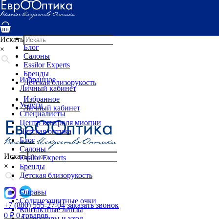
Услуги
Специалисты
Центр контроля миопии
Детская оптика
Искать
Блог
×
Салоны
Essilor Experts
Бренды
Избранное
Детская близорукость
Личный кабинет
Избранное
Услуги
Личный кабинет
Специалисты
Центр контроля миопии
Детская оптика
Блог
Салоны
Искать
Essilor Experts
×
Бренды
Детская близорукость
Оправы
Солнцезащитные очки
+7 (800) 555-27-04
заказать звонок
Контактные линзы
0
₽
0 товаров
Аксессуары и уход