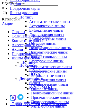
Искать
Акции
×
Подарочная карта
Линзы для очков
По типу
Категории
Астигматические линзы
Акции
Асферические линзы
Бифокальные линзы
Оправы
Для вождения линзы
Солнцезащитные очки
Компьютерные линзы
Контактные линзы
Офисные линзы
Аксессуары и уход
Поляризационные линзы
Акции
Призматические линзы
Подарочная карта
Прогрессивные линзы
Линзы для очков
Разгрузочные линзы
По типу
По бренду
Астигматические линзы
Essilor
Асферические линзы
HOYA
Бифокальные линзы
Детские линзы
Для вождения линзы
Stellest
Компьютерные линзы
MiYOSMART
Офисные линзы
Поляризационные линзы
Призматические линзы
Прогрессивные линзы
+7 (800) 555-27-04
заказать звонок
Разгрузочные линзы