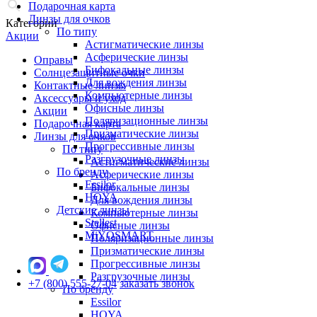
Подарочная карта
Линзы для очков
Категории
По типу
Акции
Астигматические линзы
Асферические линзы
Оправы
Бифокальные линзы
Солнцезащитные очки
Для вождения линзы
Контактные линзы
Компьютерные линзы
Аксессуары и уход
Офисные линзы
Акции
Поляризационные линзы
Подарочная карта
Призматические линзы
Линзы для очков
Прогрессивные линзы
По типу
Разгрузочные линзы
Астигматические линзы
По бренду
Асферические линзы
Essilor
Бифокальные линзы
HOYA
Для вождения линзы
Детские линзы
Компьютерные линзы
Stellest
Офисные линзы
MiYOSMART
Поляризационные линзы
Призматические линзы
Прогрессивные линзы
Разгрузочные линзы
+7 (800) 555-27-04
заказать звонок
По бренду
Essilor
HOYA