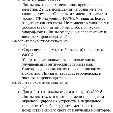
Линзы для «очков-хамелеонов» премиального
качества. 2 в 1: в помещении – прозрачные, на
солнце – темные. Степень затемнения зависит от
уровня УФ-излучения. 100% UV- защита. Бонус –
защита от синего света. Не темнеют в машине, т.к.
лобовое стекло автомобиля слабо пропускает
ультрафиолет. Линзы от ведущих европейских и
японских производителей.
Выберите покрытие/назначение
С просветляющим (антибликовым) покрытием
8400 ₽
Ультратонкие полимерные очковые линзы с
улучшенными оптическими свойствами,
благодаря упрочняющему и просветляющему
покрытию. Линзы от ведущих европейских и
японских производителей.
Выберите покрытие/назначение
Для работы за компьютером (стандарт)
4800 ₽
Линзы для тех, кто много времени проводит за
экранами цифровых устройств. Специальное
покрытие (блю блокер) помогает снизить
воздействие синего света от излучения мониторов.