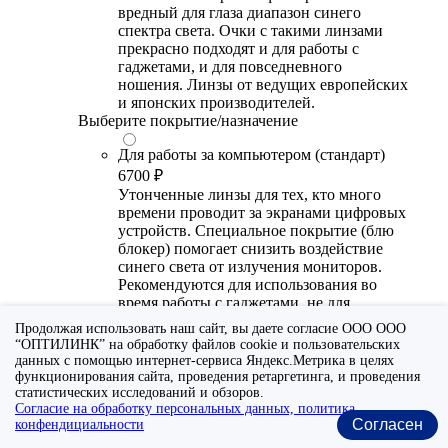
вредный для глаза диапазон синего
спектра света. Очки с такими линзами
прекрасно подходят и для работы с
гаджетами, и для повседневного
ношения. Линзы от ведущих европейских
и японских производителей.
Выберите покрытие/назначение
Для работы за компьютером (стандарт)
6700 ₽
Утонченные линзы для тех, кто много
времени проводит за экранами цифровых
устройств. Специальное покрытие (блю
блокер) помогает снизить воздействие
синего света от излучения мониторов.
Рекомендуются для использования во
время работы с гаджетами, не для
постоянного ношения. Линзы
Продолжая использовать наш сайт, вы даете согласие ООО ООО
производства Сербии или Ю.-В. Азии.
“ОПТИЛИНК” на обработку файлов cookie и пользовательских
данных с помощью интернет-сервиса Яндекс.Метрика в целях
Для работы за компьютером (премиум)
функционирования сайта, проведения ретаргетинга, и проведения
20300 ₽
статистических исследований и обзоров.
Согласие на обработку персональных данных, политика
Универсальные утонченные линзы для
Согласен
конфендициальности
тех, кто много времени проводит за