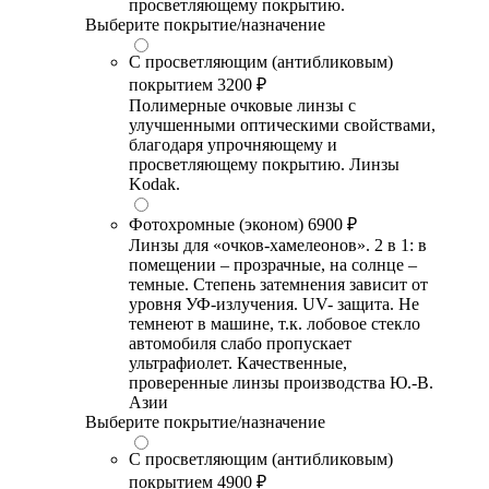
просветляющему покрытию.
Выберите покрытие/назначение
С просветляющим (антибликовым)
покрытием
3200 ₽
Полимерные очковые линзы с
улучшенными оптическими свойствами,
благодаря упрочняющему и
просветляющему покрытию. Линзы
Kodak.
Фотохромные (эконом)
6900 ₽
Линзы для «очков-хамелеонов». 2 в 1: в
помещении – прозрачные, на солнце –
темные. Степень затемнения зависит от
уровня УФ-излучения. UV- защита. Не
темнеют в машине, т.к. лобовое стекло
автомобиля слабо пропускает
ультрафиолет. Качественные,
проверенные линзы производства Ю.-В.
Азии
Выберите покрытие/назначение
С просветляющим (антибликовым)
покрытием
4900 ₽