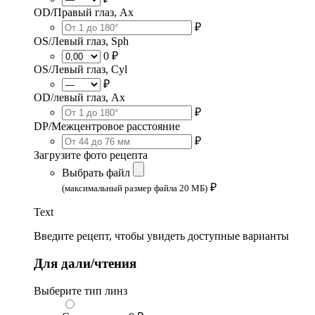
OD/Правый глаз, Ax
₽
OS/Левый глаз, Sph
0 ₽
OS/Левый глаз, Cyl
₽
OD/левый глаз, Ax
₽
DP/Межцентровое расстояние
₽
Загрузите фото рецепта
Выбрать файл
₽
(максимальный размер файла 20 МБ)
Text
Введите рецепт, чтобы увидеть доступные варианты
Для дали/чтения
Выберите тип линз