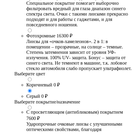
Специальное покрытие помогает выборочно
фильтровать вредный для глаза диапазон синего
спектра света. Очки с такими линзами прекрасно
подходят и для работы с гаджетами, и для
повседневного ношения.
Фотохромные
16300 ₽
Линзы для «очков-хамелеонов». 2 в 1: в
помещении – прозрачные, на солнце – темные.
Степень затемнения зависит от уровня УФ-
излучения. 100% UV- защита. Бонус – защита от
синего света. Не темнеют в машине, т.к. лобовое
стекло автомобиля слабо пропускает ультрафиолет.
Выберите цвет
Коричневый
0 ₽
Серый
0 ₽
Выберите покрытие/назначение
С просветляющим (антибликовым) покрытием
7600 ₽
Ударопрочные очковые линзы с улучшенными
оптическими свойствами, благодаря