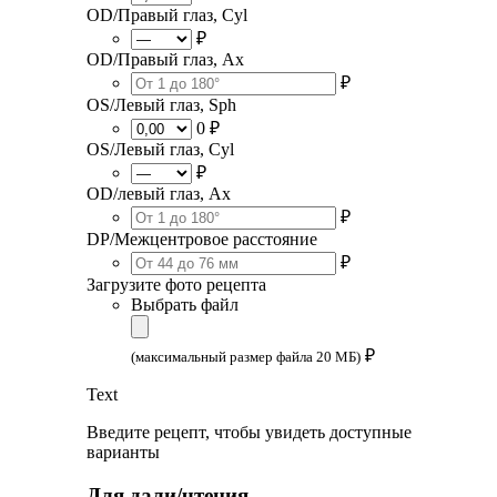
OD/Правый глаз, Cyl
₽
OD/Правый глаз, Ax
₽
OS/Левый глаз, Sph
0 ₽
OS/Левый глаз, Cyl
₽
OD/левый глаз, Ax
₽
DP/Межцентровое расстояние
₽
Загрузите фото рецепта
Выбрать файл
₽
(максимальный размер файла 20 МБ)
Text
Введите рецепт, чтобы увидеть доступные
варианты
Для дали/чтения