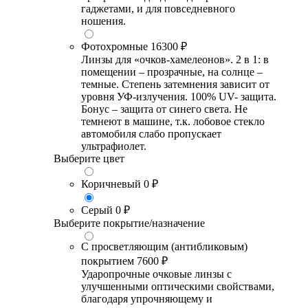
гаджетами, и для повседневного
ношения.
Фотохромные
16300 ₽
Линзы для «очков-хамелеонов». 2 в 1: в
помещении – прозрачные, на солнце –
темные. Степень затемнения зависит от
уровня УФ-излучения. 100% UV- защита.
Бонус – защита от синего света. Не
темнеют в машине, т.к. лобовое стекло
автомобиля слабо пропускает
ультрафиолет.
Выберите цвет
Коричневый
0 ₽
Серый
0 ₽
Выберите покрытие/назначение
С просветляющим (антибликовым)
покрытием
7600 ₽
Ударопрочные очковые линзы с
улучшенными оптическими свойствами,
благодаря упрочняющему и