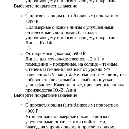
упрочняющему и просветляющему покрытию.
Выберите покрытие/назначение
С просветляющим (антибликовым) покрытием
3200 ₽
Полимерные очковые линзы с улучшенными
оптическими свойствами, благодаря
упрочняющему и просветляющему покрытию.
Линзы Kodak.
Фотохромные (эконом)
6900 ₽
Линзы для «очков-хамелеонов». 2 в 1: в
помещении – прозрачные, на солнце – темные.
Степень затемнения зависит от уровня УФ-
излучения. UV- защита. Не темнеют в машине, т.к.
лобовое стекло автомобиля слабо пропускает
ультрафиолет. Качественные, проверенные линзы
производства Ю.-В. Азии
Выберите покрытие/назначение
С просветляющим (антибликовым) покрытием
4900 ₽
Утонченные полимерные очковые линзы с
улучшенными оптическими свойствами,
благодаря упрочняющему и просветляющему