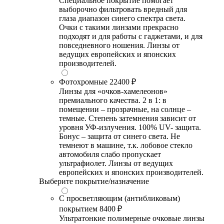
Специальное покрытие помогает
выборочно фильтровать вредный для
глаза диапазон синего спектра света.
Очки с такими линзами прекрасно
подходят и для работы с гаджетами, и для
повседневного ношения. Линзы от
ведущих европейских и японских
производителей.
Фотохромные
22400 ₽
Линзы для «очков-хамелеонов»
премиального качества. 2 в 1: в
помещении – прозрачные, на солнце –
темные. Степень затемнения зависит от
уровня УФ-излучения. 100% UV- защита.
Бонус – защита от синего света. Не
темнеют в машине, т.к. лобовое стекло
автомобиля слабо пропускает
ультрафиолет. Линзы от ведущих
европейских и японских производителей.
Выберите покрытие/назначение
С просветляющим (антибликовым)
покрытием
8400 ₽
Ультратонкие полимерные очковые линзы