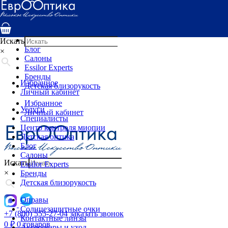
Услуги
Специалисты
Центр контроля миопии
Детская оптика
Искать
Блог
×
Салоны
Essilor Experts
Бренды
Избранное
Детская близорукость
Личный кабинет
Избранное
Услуги
Личный кабинет
Специалисты
Центр контроля миопии
Детская оптика
Блог
Салоны
Искать
Essilor Experts
×
Бренды
Детская близорукость
Оправы
Солнцезащитные очки
+7 (800) 555-27-04
заказать звонок
Контактные линзы
0
₽
0 товаров
Аксессуары и уход