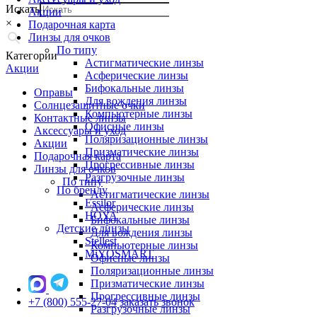
Искать
Акции
×
Подарочная карта
Линзы для очков
По типу
Категории
Астигматические линзы
Акции
Асферические линзы
Бифокальные линзы
Оправы
Для вождения линзы
Солнцезащитные очки
Компьютерные линзы
Контактные линзы
Офисные линзы
Аксессуары и уход
Поляризационные линзы
Акции
Призматические линзы
Подарочная карта
Прогрессивные линзы
Линзы для очков
Разгрузочные линзы
По типу
По бренду
Астигматические линзы
Essilor
Асферические линзы
HOYA
Бифокальные линзы
Детские линзы
Для вождения линзы
Stellest
Компьютерные линзы
MiYOSMART
Офисные линзы
Поляризационные линзы
Призматические линзы
Прогрессивные линзы
+7 (800) 555-27-04
заказать звонок
Разгрузочные линзы