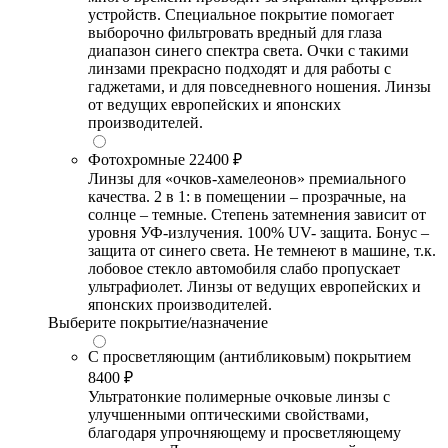
устройств. Специальное покрытие помогает
выборочно фильтровать вредный для глаза
диапазон синего спектра света. Очки с такими
линзами прекрасно подходят и для работы с
гаджетами, и для повседневного ношения. Линзы
от ведущих европейских и японских
производителей.
Фотохромные
22400 ₽
Линзы для «очков-хамелеонов» премиального
качества. 2 в 1: в помещении – прозрачные, на
солнце – темные. Степень затемнения зависит от
уровня УФ-излучения. 100% UV- защита. Бонус –
защита от синего света. Не темнеют в машине, т.к.
лобовое стекло автомобиля слабо пропускает
ультрафиолет. Линзы от ведущих европейских и
японских производителей.
Выберите покрытие/назначение
С просветляющим (антибликовым) покрытием
8400 ₽
Ультратонкие полимерные очковые линзы с
улучшенными оптическими свойствами,
благодаря упрочняющему и просветляющему