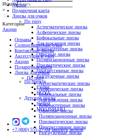
Искать
Акции
×
Подарочная карта
Линзы для очков
По типу
Категории
Астигматические линзы
Акции
Асферические линзы
Бифокальные линзы
Оправы
Для вождения линзы
Солнцезащитные очки
Компьютерные линзы
Контактные линзы
Офисные линзы
Аксессуары и уход
Поляризационные линзы
Акции
Призматические линзы
Подарочная карта
Прогрессивные линзы
Линзы для очков
Разгрузочные линзы
По типу
По бренду
Астигматические линзы
Essilor
Асферические линзы
HOYA
Бифокальные линзы
Детские линзы
Для вождения линзы
Stellest
Компьютерные линзы
MiYOSMART
Офисные линзы
Поляризационные линзы
Призматические линзы
Прогрессивные линзы
+7 (800) 555-27-04
заказать звонок
Разгрузочные линзы