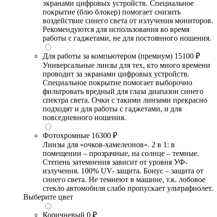
экранами цифровых устройств. Специальное
покрытие (блю блокер) помогает снизить
воздействие синего света от излучения мониторов.
Рекомендуются для использования во время
работы с гаджетами, не для постоянного ношения.
Для работы за компьютером (премиум)
15100 ₽
Универсальные линзы для тех, кто много времени
проводит за экранами цифровых устройств.
Специальное покрытие помогает выборочно
фильтровать вредный для глаза диапазон синего
спектра света. Очки с такими линзами прекрасно
подходят и для работы с гаджетами, и для
повседневного ношения.
Фотохромные
16300 ₽
Линзы для «очков-хамелеонов». 2 в 1: в
помещении – прозрачные, на солнце – темные.
Степень затемнения зависит от уровня УФ-
излучения. 100% UV- защита. Бонус – защита от
синего света. Не темнеют в машине, т.к. лобовое
стекло автомобиля слабо пропускает ультрафиолет.
Выберите цвет
Коричневый
0 ₽