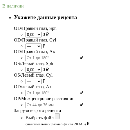
В наличии
Укажите данные рецепта
OD/Правый глаз, Sph
0 ₽
OD/Правый глаз, Cyl
₽
OD/Правый глаз, Ax
₽
OS/Левый глаз, Sph
0 ₽
OS/Левый глаз, Cyl
₽
OD/левый глаз, Ax
₽
DP/Межцентровое расстояние
₽
Загрузите фото рецепта
Выбрать файл
₽
(максимальный размер файла 20 МБ)