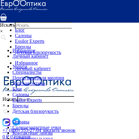
Услуги
Специалисты
Центр контроля миопии
Детская оптика
Искать
Блог
×
Салоны
Essilor Experts
Бренды
Избранное
Детская близорукость
Личный кабинет
Избранное
Услуги
Личный кабинет
Специалисты
Центр контроля миопии
Детская оптика
Блог
Салоны
Искать
Essilor Experts
×
Бренды
Детская близорукость
Оправы
Солнцезащитные очки
+7 (800) 555-27-04
заказать звонок
Контактные линзы
0
₽
0 товаров
Аксессуары и уход