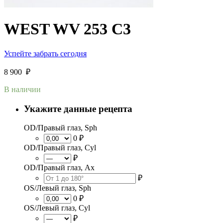
WEST WV 253 C3
Успейте забрать сегодня
8 900
₽
В наличии
Укажите данные рецепта
OD/Правый глаз, Sph
0 ₽
OD/Правый глаз, Cyl
₽
OD/Правый глаз, Ax
₽
OS/Левый глаз, Sph
0 ₽
OS/Левый глаз, Cyl
₽