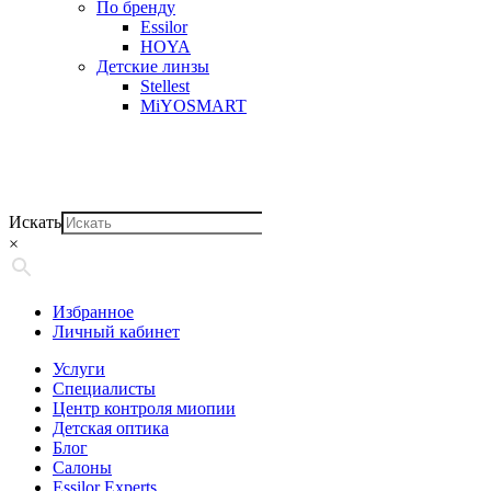
По бренду
Essilor
HOYA
Детские линзы
Stellest
MiYOSMART
Искать
×
Избранное
Личный кабинет
Услуги
Специалисты
Центр контроля миопии
Детская оптика
Блог
Салоны
Essilor Experts