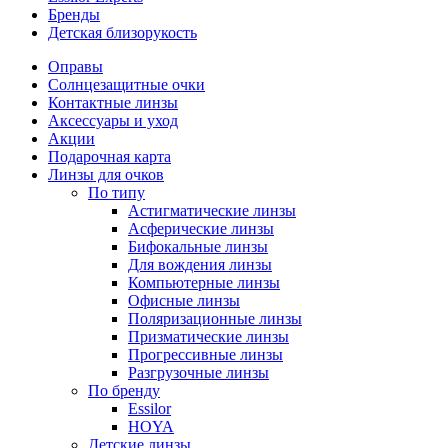
Бренды
Детская близорукость
Оправы
Солнцезащитные очки
Контактные линзы
Аксессуары и уход
Акции
Подарочная карта
Линзы для очков
По типу
Астигматические линзы
Асферические линзы
Бифокальные линзы
Для вождения линзы
Компьютерные линзы
Офисные линзы
Поляризационные линзы
Призматические линзы
Прогрессивные линзы
Разгрузочные линзы
По бренду
Essilor
HOYA
Детские линзы