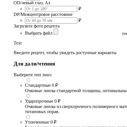
OD/левый глаз, Ax
₽
DP/Межцентровое расстояние
₽
Загрузите фото рецепта
Выбрать файл
(м
Text
Введите рецепт, чтобы увидеть доступные варианты
Для дали/чтения
Выберите тип линз
Стандартные
0 ₽
Очковые линзы стандартной толщины, оптимальный в
Ударопрочные
0 ₽
Очковые линзы из сверхпрочного полимерного матери
титановых оправ.
Утонченные
0 ₽