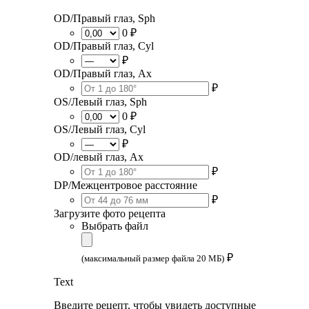
OD/Правый глаз, Sph
0 ₽
OD/Правый глаз, Cyl
₽
OD/Правый глаз, Ax
₽
OS/Левый глаз, Sph
0 ₽
OS/Левый глаз, Cyl
₽
OD/левый глаз, Ax
₽
DP/Межцентровое расстояние
₽
Загрузите фото рецепта
Выбрать файл
₽
(максимальный размер файла 20 МБ)
Text
Введите рецепт, чтобы увидеть доступные