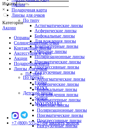
Искать
Акции
×
Подарочная карта
Линзы для очков
По типу
Категории
Астигматические линзы
Акции
Асферические линзы
Бифокальные линзы
Оправы
Для вождения линзы
Солнцезащитные очки
Компьютерные линзы
Контактные линзы
Офисные линзы
Аксессуары и уход
Поляризационные линзы
Акции
Призматические линзы
Подарочная карта
Прогрессивные линзы
Линзы для очков
Разгрузочные линзы
По типу
По бренду
Астигматические линзы
Essilor
Асферические линзы
HOYA
Бифокальные линзы
Детские линзы
Для вождения линзы
Stellest
Компьютерные линзы
MiYOSMART
Офисные линзы
Поляризационные линзы
Призматические линзы
Прогрессивные линзы
+7 (800) 555-27-04
заказать звонок
Разгрузочные линзы