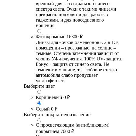
вредный для глаза диапазон синего
спектра света. Очки с такими линзами
прекрасно подходят и для работы с
гаджетами, и для повседневного
ношения.
Фотохромные
16300 ₽
Линзы для «очков-хамелеонов». 2 в 1: в
помещении – прозрачные, на солнце –
темные. Степень затемнения зависит от
уровня УФ-излучения. 100% UV- защита.
Бонус – защита от синего света. Не
темнеют в машине, т.к. лобовое стекло
автомобиля слабо пропускает
ультрафиолет.
Выберите цвет
Коричневый
0 ₽
Серый
0 ₽
Выберите покрытие/назначение
С просветляющим (антибликовым)
покрытием
7600 ₽