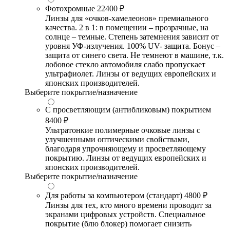
Фотохромные
22400 ₽
Линзы для «очков-хамелеонов» премиального
качества. 2 в 1: в помещении – прозрачные, на
солнце – темные. Степень затемнения зависит от
уровня УФ-излучения. 100% UV- защита. Бонус –
защита от синего света. Не темнеют в машине, т.к.
лобовое стекло автомобиля слабо пропускает
ультрафиолет. Линзы от ведущих европейских и
японских производителей.
Выберите покрытие/назначение
С просветляющим (антибликовым) покрытием
8400 ₽
Ультратонкие полимерные очковые линзы с
улучшенными оптическими свойствами,
благодаря упрочняющему и просветляющему
покрытию. Линзы от ведущих европейских и
японских производителей.
Выберите покрытие/назначение
Для работы за компьютером (стандарт)
4800 ₽
Линзы для тех, кто много времени проводит за
экранами цифровых устройств. Специальное
покрытие (блю блокер) помогает снизить