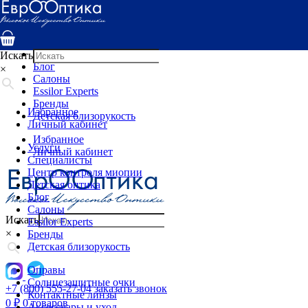
Услуги
Специалисты
Центр контроля миопии
Детская оптика
Искать
Блог
×
Салоны
Essilor Experts
Бренды
Избранное
Детская близорукость
Личный кабинет
Избранное
Услуги
Личный кабинет
Специалисты
Центр контроля миопии
Детская оптика
Блог
Салоны
Искать
Essilor Experts
×
Бренды
Детская близорукость
Оправы
Солнцезащитные очки
+7 (800) 555-27-04
заказать звонок
Контактные линзы
0
₽
0 товаров
Аксессуары и уход