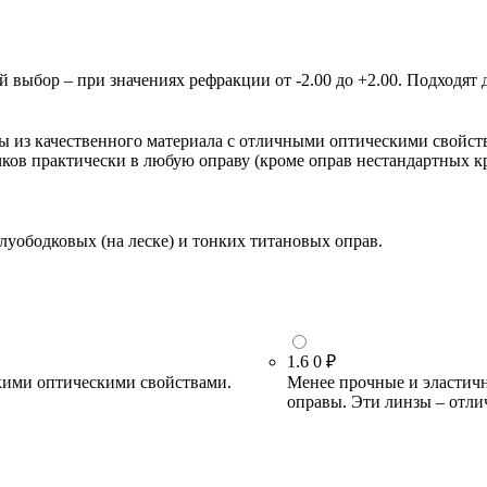
ыбор – при значениях рефракции от -2.00 до +2.00. Подходят д
зы из качественного материала с отличными оптическими свойст
очков практически в любую оправу (кроме оправ нестандартных 
луободковых (на леске) и тонких титановых оправ.
1.6
0 ₽
кими оптическими свойствами.
Менее прочные и эластичн
оправы. Эти линзы – отли