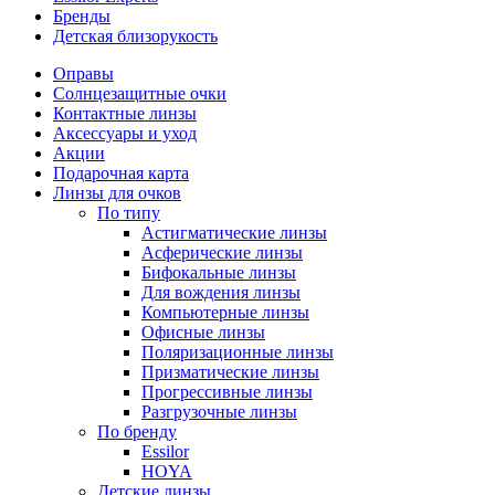
Бренды
Детская близорукость
Оправы
Солнцезащитные очки
Контактные линзы
Аксессуары и уход
Акции
Подарочная карта
Линзы для очков
По типу
Астигматические линзы
Асферические линзы
Бифокальные линзы
Для вождения линзы
Компьютерные линзы
Офисные линзы
Поляризационные линзы
Призматические линзы
Прогрессивные линзы
Разгрузочные линзы
По бренду
Essilor
HOYA
Детские линзы