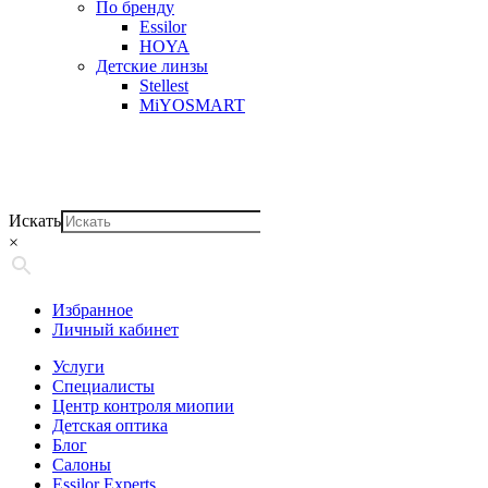
По бренду
Essilor
HOYA
Детские линзы
Stellest
MiYOSMART
Искать
×
Избранное
Личный кабинет
Услуги
Специалисты
Центр контроля миопии
Детская оптика
Блог
Салоны
Essilor Experts