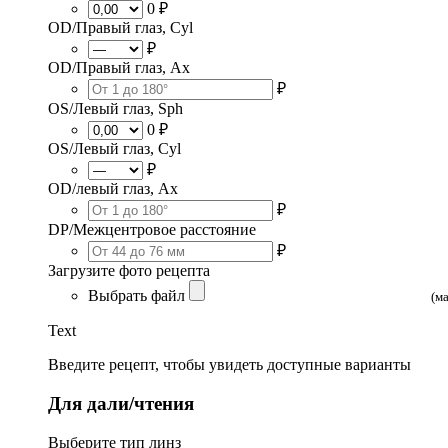
0 ₽
OD/Правый глаз, Cyl
₽
OD/Правый глаз, Ax
₽
OS/Левый глаз, Sph
0 ₽
OS/Левый глаз, Cyl
₽
OD/левый глаз, Ax
₽
DP/Межцентровое расстояние
₽
Загрузите фото рецепта
Выбрать файл
(м
Text
Введите рецепт, чтобы увидеть доступные варианты
Для дали/чтения
Выберите тип линз