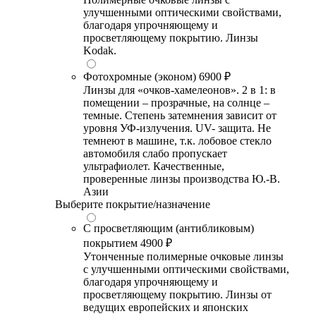
улучшенными оптическими свойствами,
благодаря упрочняющему и
просветляющему покрытию. Линзы
Kodak.
Фотохромные (эконом)
6900 ₽
Линзы для «очков-хамелеонов». 2 в 1: в
помещении – прозрачные, на солнце –
темные. Степень затемнения зависит от
уровня УФ-излучения. UV- защита. Не
темнеют в машине, т.к. лобовое стекло
автомобиля слабо пропускает
ультрафиолет. Качественные,
проверенные линзы производства Ю.-В.
Азии
Выберите покрытие/назначение
С просветляющим (антибликовым)
покрытием
4900 ₽
Утонченные полимерные очковые линзы
с улучшенными оптическими свойствами,
благодаря упрочняющему и
просветляющему покрытию. Линзы от
ведущих европейских и японских