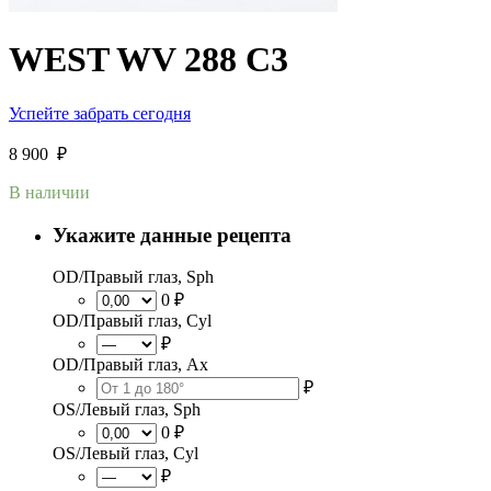
WEST WV 288 C3
Успейте забрать сегодня
8 900
₽
В наличии
Укажите данные рецепта
OD/Правый глаз, Sph
0 ₽
OD/Правый глаз, Cyl
₽
OD/Правый глаз, Ax
₽
OS/Левый глаз, Sph
0 ₽
OS/Левый глаз, Cyl
₽