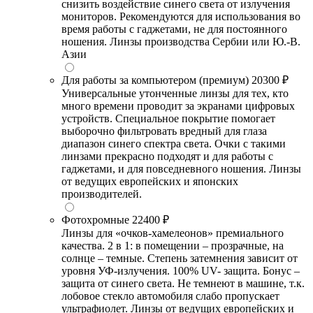
снизить воздействие синего света от излучения
мониторов. Рекомендуются для использования во
время работы с гаджетами, не для постоянного
ношения. Линзы производства Сербии или Ю.-В.
Азии
Для работы за компьютером (премиум)
20300 ₽
Универсальные утонченные линзы для тех, кто
много времени проводит за экранами цифровых
устройств. Специальное покрытие помогает
выборочно фильтровать вредный для глаза
диапазон синего спектра света. Очки с такими
линзами прекрасно подходят и для работы с
гаджетами, и для повседневного ношения. Линзы
от ведущих европейских и японских
производителей.
Фотохромные
22400 ₽
Линзы для «очков-хамелеонов» премиального
качества. 2 в 1: в помещении – прозрачные, на
солнце – темные. Степень затемнения зависит от
уровня УФ-излучения. 100% UV- защита. Бонус –
защита от синего света. Не темнеют в машине, т.к.
лобовое стекло автомобиля слабо пропускает
ультрафиолет. Линзы от ведущих европейских и