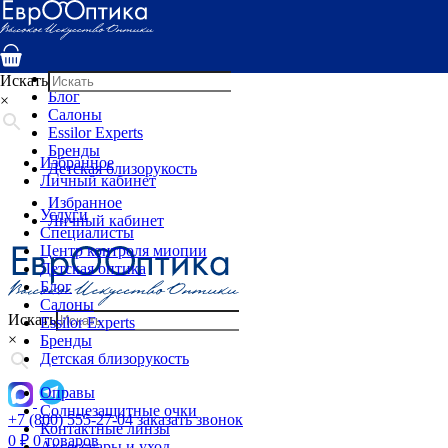
Услуги
Специалисты
Центр контроля миопии
Детская оптика
Искать
Блог
×
Салоны
Essilor Experts
Бренды
Избранное
Детская близорукость
Личный кабинет
Избранное
Услуги
Личный кабинет
Специалисты
Центр контроля миопии
Детская оптика
Блог
Салоны
Искать
Essilor Experts
×
Бренды
Детская близорукость
Оправы
Солнцезащитные очки
+7 (800) 555-27-04
заказать звонок
Контактные линзы
0
₽
0 товаров
Аксессуары и уход