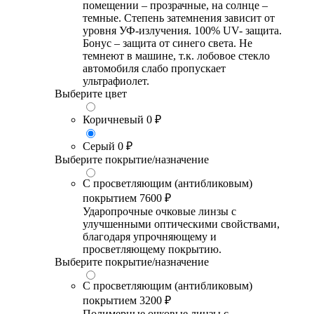
помещении – прозрачные, на солнце –
темные. Степень затемнения зависит от
уровня УФ-излучения. 100% UV- защита.
Бонус – защита от синего света. Не
темнеют в машине, т.к. лобовое стекло
автомобиля слабо пропускает
ультрафиолет.
Выберите цвет
Коричневый
0 ₽
Серый
0 ₽
Выберите покрытие/назначение
С просветляющим (антибликовым)
покрытием
7600 ₽
Ударопрочные очковые линзы с
улучшенными оптическими свойствами,
благодаря упрочняющему и
просветляющему покрытию.
Выберите покрытие/назначение
С просветляющим (антибликовым)
покрытием
3200 ₽
Полимерные очковые линзы с