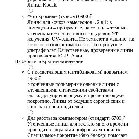
Линзы Kodak.
Фотохромные (эконом)
6900 ₽
Линзы для «очков-хамелеонов». 2 в 1: в
помещении – прозрачные, на солнце – темные.
Степень затемнения зависит от уровня УФ-
излучения. UV- защита. Не темнеют в машине, т.к.
лобовое стекло автомобиля слабо пропускает
ультрафиолет. Качественные, проверенные линзы
производства Ю.-В. Азии
Выберите покрытие/назначение
С просветляющим (антибликовым) покрытием
4900 ₽
Утонченные полимерные очковые линзы с
улучшенными оптическими свойствами,
благодаря упрочняющему и просветляющему
покрытию. Линзы от ведущих европейских и
японских производителей.
Для работы за компьютером (стандарт)
6700 ₽
Утонченные линзы для тех, кто много времени
проводит за экранами цифровых устройств.
Специальное покрытие (блю блокер) помогает