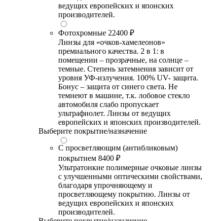
ведущих европейских и японских
производителей.
Фотохромные
22400 ₽
Линзы для «очков-хамелеонов»
премиального качества. 2 в 1: в
помещении – прозрачные, на солнце –
темные. Степень затемнения зависит от
уровня УФ-излучения. 100% UV- защита.
Бонус – защита от синего света. Не
темнеют в машине, т.к. лобовое стекло
автомобиля слабо пропускает
ультрафиолет. Линзы от ведущих
европейских и японских производителей.
Выберите покрытие/назначение
С просветляющим (антибликовым)
покрытием
8400 ₽
Ультратонкие полимерные очковые линзы
с улучшенными оптическими свойствами,
благодаря упрочняющему и
просветляющему покрытию. Линзы от
ведущих европейских и японских
производителей.
Выберите покрытие/назначение