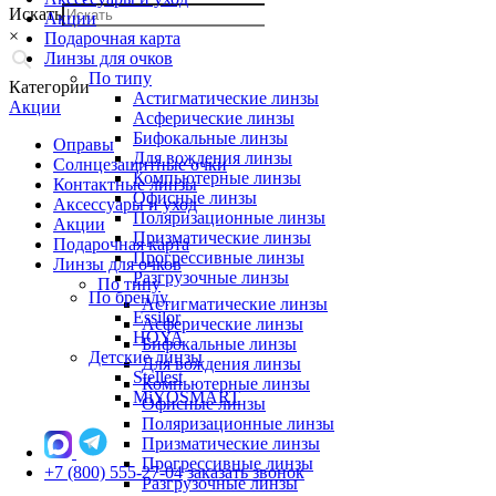
Искать
Акции
×
Подарочная карта
Линзы для очков
По типу
Категории
Астигматические линзы
Акции
Асферические линзы
Бифокальные линзы
Оправы
Для вождения линзы
Солнцезащитные очки
Компьютерные линзы
Контактные линзы
Офисные линзы
Аксессуары и уход
Поляризационные линзы
Акции
Призматические линзы
Подарочная карта
Прогрессивные линзы
Линзы для очков
Разгрузочные линзы
По типу
По бренду
Астигматические линзы
Essilor
Асферические линзы
HOYA
Бифокальные линзы
Детские линзы
Для вождения линзы
Stellest
Компьютерные линзы
MiYOSMART
Офисные линзы
Поляризационные линзы
Призматические линзы
Прогрессивные линзы
+7 (800) 555-27-04
заказать звонок
Разгрузочные линзы