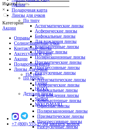
Искать
Акции
×
Подарочная карта
Линзы для очков
По типу
Категории
Астигматические линзы
Акции
Асферические линзы
Бифокальные линзы
Оправы
Для вождения линзы
Солнцезащитные очки
Компьютерные линзы
Контактные линзы
Офисные линзы
Аксессуары и уход
Поляризационные линзы
Акции
Призматические линзы
Подарочная карта
Прогрессивные линзы
Линзы для очков
Разгрузочные линзы
По типу
По бренду
Астигматические линзы
Essilor
Асферические линзы
HOYA
Бифокальные линзы
Детские линзы
Для вождения линзы
Stellest
Компьютерные линзы
MiYOSMART
Офисные линзы
Поляризационные линзы
Призматические линзы
Прогрессивные линзы
+7 (800) 555-27-04
заказать звонок
Разгрузочные линзы