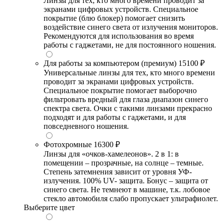
Линзы для тех, кто много времени проводит за
экранами цифровых устройств. Специальное
покрытие (блю блокер) помогает снизить
воздействие синего света от излучения мониторов.
Рекомендуются для использования во время
работы с гаджетами, не для постоянного ношения.
Для работы за компьютером (премиум)
15100 ₽
Универсальные линзы для тех, кто много времени
проводит за экранами цифровых устройств.
Специальное покрытие помогает выборочно
фильтровать вредный для глаза диапазон синего
спектра света. Очки с такими линзами прекрасно
подходят и для работы с гаджетами, и для
повседневного ношения.
Фотохромные
16300 ₽
Линзы для «очков-хамелеонов». 2 в 1: в
помещении – прозрачные, на солнце – темные.
Степень затемнения зависит от уровня УФ-
излучения. 100% UV- защита. Бонус – защита от
синего света. Не темнеют в машине, т.к. лобовое
стекло автомобиля слабо пропускает ультрафиолет.
Выберите цвет