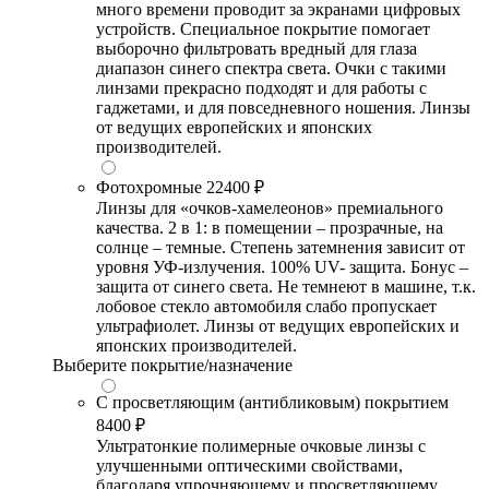
много времени проводит за экранами цифровых
устройств. Специальное покрытие помогает
выборочно фильтровать вредный для глаза
диапазон синего спектра света. Очки с такими
линзами прекрасно подходят и для работы с
гаджетами, и для повседневного ношения. Линзы
от ведущих европейских и японских
производителей.
Фотохромные
22400 ₽
Линзы для «очков-хамелеонов» премиального
качества. 2 в 1: в помещении – прозрачные, на
солнце – темные. Степень затемнения зависит от
уровня УФ-излучения. 100% UV- защита. Бонус –
защита от синего света. Не темнеют в машине, т.к.
лобовое стекло автомобиля слабо пропускает
ультрафиолет. Линзы от ведущих европейских и
японских производителей.
Выберите покрытие/назначение
С просветляющим (антибликовым) покрытием
8400 ₽
Ультратонкие полимерные очковые линзы с
улучшенными оптическими свойствами,
благодаря упрочняющему и просветляющему