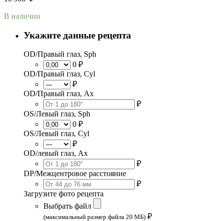
В наличии
Укажите данные рецепта
OD/Правый глаз, Sph
0 ₽
OD/Правый глаз, Cyl
₽
OD/Правый глаз, Ax
₽
OS/Левый глаз, Sph
0 ₽
OS/Левый глаз, Cyl
₽
OD/левый глаз, Ax
₽
DP/Межцентровое расстояние
₽
Загрузите фото рецепта
Выбрать файл
₽
(максимальный размер файла 20 МБ)