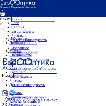
Услуги
Специалисты
Центр контроля миопии
Детская оптика
Искать
Блог
×
Салоны
Essilor Experts
Бренды
Избранное
Детская близорукость
Личный кабинет
Избранное
Услуги
Личный кабинет
Специалисты
Центр контроля миопии
Детская оптика
Блог
Салоны
Искать
Essilor Experts
×
Бренды
Детская близорукость
Оправы
Солнцезащитные очки
+7 (800) 555-27-04
заказать звонок
Контактные линзы
0
₽
0 товаров
Аксессуары и уход