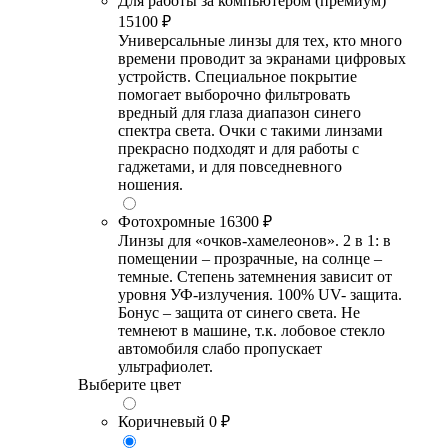
Для работы за компьютером (премиум)
15100 ₽
Универсальные линзы для тех, кто много
времени проводит за экранами цифровых
устройств. Специальное покрытие
помогает выборочно фильтровать
вредный для глаза диапазон синего
спектра света. Очки с такими линзами
прекрасно подходят и для работы с
гаджетами, и для повседневного
ношения.
Фотохромные
16300 ₽
Линзы для «очков-хамелеонов». 2 в 1: в
помещении – прозрачные, на солнце –
темные. Степень затемнения зависит от
уровня УФ-излучения. 100% UV- защита.
Бонус – защита от синего света. Не
темнеют в машине, т.к. лобовое стекло
автомобиля слабо пропускает
ультрафиолет.
Выберите цвет
Коричневый
0 ₽