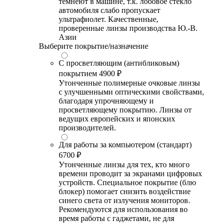
темнеют в машине, т.к. лобовое стекло
автомобиля слабо пропускает
ультрафиолет. Качественные,
проверенные линзы производства Ю.-В.
Азии
Выберите покрытие/назначение
С просветляющим (антибликовым)
покрытием
4900 ₽
Утонченные полимерные очковые линзы
с улучшенными оптическими свойствами,
благодаря упрочняющему и
просветляющему покрытию. Линзы от
ведущих европейских и японских
производителей.
Для работы за компьютером (стандарт)
6700 ₽
Утонченные линзы для тех, кто много
времени проводит за экранами цифровых
устройств. Специальное покрытие (блю
блокер) помогает снизить воздействие
синего света от излучения мониторов.
Рекомендуются для использования во
время работы с гаджетами, не для