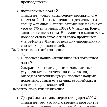
производителей.
Фотохромные
22400 ₽
Линзы для «очков-хамелеонов» премиального
качества. 2 в 1: в помещении – прозрачные, на
солнце – темные. Степень затемнения зависит от
уровня УФ-излучения. 100% UV- защита. Бонус –
защита от синего света. Не темнеют в машине, т.к.
лобовое стекло автомобиля слабо пропускает
ультрафиолет. Линзы от ведущих европейских и
японских производителей.
Выберите покрытие/назначение
С просветляющим (антибликовым) покрытием
8400 ₽
Ультратонкие полимерные очковые линзы с
улучшенными оптическими свойствами,
благодаря упрочняющему и просветляющему
покрытию. Линзы от ведущих европейских и
японских производителей.
Выберите покрытие/назначение
Для работы за компьютером (стандарт)
4800 ₽
Линзы для тех, кто много времени проводит за
экранами цифровых устройств. Специальное