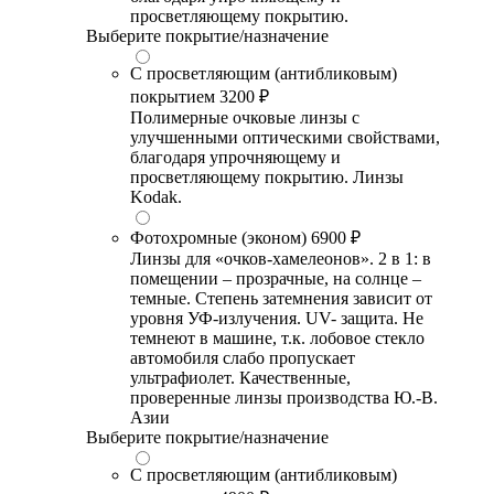
просветляющему покрытию.
Выберите покрытие/назначение
С просветляющим (антибликовым)
покрытием
3200 ₽
Полимерные очковые линзы с
улучшенными оптическими свойствами,
благодаря упрочняющему и
просветляющему покрытию. Линзы
Kodak.
Фотохромные (эконом)
6900 ₽
Линзы для «очков-хамелеонов». 2 в 1: в
помещении – прозрачные, на солнце –
темные. Степень затемнения зависит от
уровня УФ-излучения. UV- защита. Не
темнеют в машине, т.к. лобовое стекло
автомобиля слабо пропускает
ультрафиолет. Качественные,
проверенные линзы производства Ю.-В.
Азии
Выберите покрытие/назначение
С просветляющим (антибликовым)