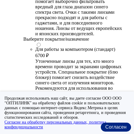
помогает выборочно фильтровать
вредный для глаза диапазон синего
спектра света. Очки с такими линзами
прекрасно подходят и для работы с
гаджетами, и для повседневного
ношения. Линзы от ведущих европейских
и японских производителей.
Выберите покрытие/назначение
Для работы за компьютером (стандарт)
6700 ₽
Утонченные линзы для тех, кто много
времени проводит за экранами цифровых
устройств. Специальное покрытие (блю
блокер) помогает снизить воздействие
синего света от излучения мониторов.
Рекомендуются для использования во
время работы с гаджетами, не для
Продолжая использовать наш сайт, вы даете согласие ООО ООО
постоянного ношения. Линзы
“ОПТИЛИНК” на обработку файлов cookie и пользовательских
производства Сербии или Ю.-В. Азии.
данных с помощью интернет-сервиса Яндекс.Метрика в целях
функционирования сайта, проведения ретаргетинга, и проведения
Для работы за компьютером (премиум)
статистических исследований и обзоров.
20300 ₽
Согласие на обработку персональных данных, политика
Универсальные утонченные линзы для
Согласен
конфендициальности
тех, кто много времени проводит за