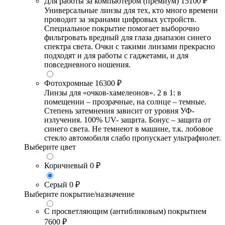
Для работы за компьютером (премиум)
15100 ₽
Универсальные линзы для тех, кто много времени
проводит за экранами цифровых устройств.
Специальное покрытие помогает выборочно
фильтровать вредный для глаза диапазон синего
спектра света. Очки с такими линзами прекрасно
подходят и для работы с гаджетами, и для
повседневного ношения.
Фотохромные
16300 ₽
Линзы для «очков-хамелеонов». 2 в 1: в
помещении – прозрачные, на солнце – темные.
Степень затемнения зависит от уровня УФ-
излучения. 100% UV- защита. Бонус – защита от
синего света. Не темнеют в машине, т.к. лобовое
стекло автомобиля слабо пропускает ультрафиолет.
Выберите цвет
Коричневый
0 ₽
Серый
0 ₽
Выберите покрытие/назначение
С просветляющим (антибликовым) покрытием
7600 ₽