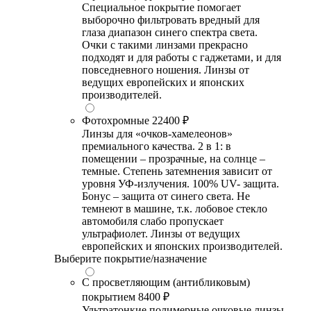
Специальное покрытие помогает
выборочно фильтровать вредный для
глаза диапазон синего спектра света.
Очки с такими линзами прекрасно
подходят и для работы с гаджетами, и для
повседневного ношения. Линзы от
ведущих европейских и японских
производителей.
Фотохромные
22400 ₽
Линзы для «очков-хамелеонов»
премиального качества. 2 в 1: в
помещении – прозрачные, на солнце –
темные. Степень затемнения зависит от
уровня УФ-излучения. 100% UV- защита.
Бонус – защита от синего света. Не
темнеют в машине, т.к. лобовое стекло
автомобиля слабо пропускает
ультрафиолет. Линзы от ведущих
европейских и японских производителей.
Выберите покрытие/назначение
С просветляющим (антибликовым)
покрытием
8400 ₽
Ультратонкие полимерные очковые линзы