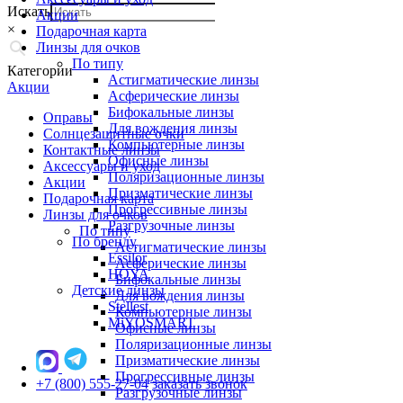
Искать
Акции
×
Подарочная карта
Линзы для очков
По типу
Категории
Астигматические линзы
Акции
Асферические линзы
Бифокальные линзы
Оправы
Для вождения линзы
Солнцезащитные очки
Компьютерные линзы
Контактные линзы
Офисные линзы
Аксессуары и уход
Поляризационные линзы
Акции
Призматические линзы
Подарочная карта
Прогрессивные линзы
Линзы для очков
Разгрузочные линзы
По типу
По бренду
Астигматические линзы
Essilor
Асферические линзы
HOYA
Бифокальные линзы
Детские линзы
Для вождения линзы
Stellest
Компьютерные линзы
MiYOSMART
Офисные линзы
Поляризационные линзы
Призматические линзы
Прогрессивные линзы
+7 (800) 555-27-04
заказать звонок
Разгрузочные линзы