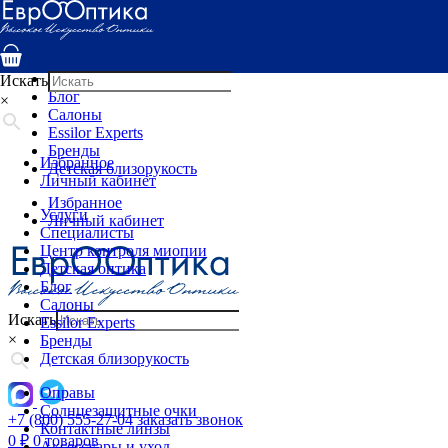
Услуги
Специалисты
Центр контроля миопии
Детская оптика
Искать
Блог
×
Салоны
Essilor Experts
Бренды
Избранное
Детская близорукость
Личный кабинет
Избранное
Услуги
Личный кабинет
Специалисты
Центр контроля миопии
Детская оптика
Блог
Салоны
Искать
Essilor Experts
×
Бренды
Детская близорукость
Оправы
Солнцезащитные очки
+7 (800) 555-27-04
заказать звонок
Контактные линзы
0
₽
0 товаров
Аксессуары и уход