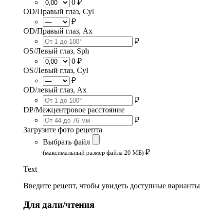
0 ₽
OD/Правый глаз, Cyl
₽
OD/Правый глаз, Ax
₽
OS/Левый глаз, Sph
0 ₽
OS/Левый глаз, Cyl
₽
OD/левый глаз, Ax
₽
DP/Межцентровое расстояние
₽
Загрузите фото рецепта
Выбрать файл
₽
(максимальный размер файла 20 МБ)
Text
Введите рецепт, чтобы увидеть доступные варианты
Для дали/чтения