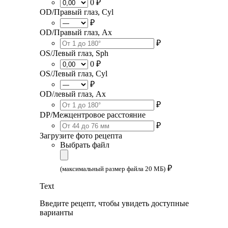
0 ₽
OD/Правый глаз, Cyl
₽
OD/Правый глаз, Ax
₽
OS/Левый глаз, Sph
0 ₽
OS/Левый глаз, Cyl
₽
OD/левый глаз, Ax
₽
DP/Межцентровое расстояние
₽
Загрузите фото рецепта
Выбрать файл
₽
(максимальный размер файла 20 МБ)
Text
Введите рецепт, чтобы увидеть доступные
варианты