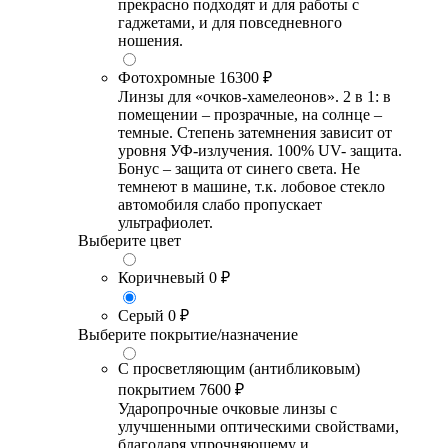
прекрасно подходят и для работы с
гаджетами, и для повседневного
ношения.
Фотохромные
16300 ₽
Линзы для «очков-хамелеонов». 2 в 1: в
помещении – прозрачные, на солнце –
темные. Степень затемнения зависит от
уровня УФ-излучения. 100% UV- защита.
Бонус – защита от синего света. Не
темнеют в машине, т.к. лобовое стекло
автомобиля слабо пропускает
ультрафиолет.
Выберите цвет
Коричневый
0 ₽
Серый
0 ₽
Выберите покрытие/назначение
С просветляющим (антибликовым)
покрытием
7600 ₽
Ударопрочные очковые линзы с
улучшенными оптическими свойствами,
благодаря упрочняющему и