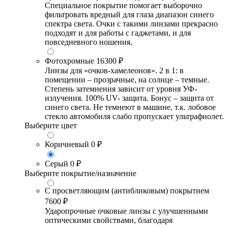
Специальное покрытие помогает выборочно
фильтровать вредный для глаза диапазон синего
спектра света. Очки с такими линзами прекрасно
подходят и для работы с гаджетами, и для
повседневного ношения.
Фотохромные
16300 ₽
Линзы для «очков-хамелеонов». 2 в 1: в
помещении – прозрачные, на солнце – темные.
Степень затемнения зависит от уровня УФ-
излучения. 100% UV- защита. Бонус – защита от
синего света. Не темнеют в машине, т.к. лобовое
стекло автомобиля слабо пропускает ультрафиолет.
Выберите цвет
Коричневый
0 ₽
Серый
0 ₽
Выберите покрытие/назначение
С просветляющим (антибликовым) покрытием
7600 ₽
Ударопрочные очковые линзы с улучшенными
оптическими свойствами, благодаря