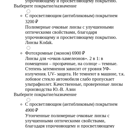
упрочняющему и просветляющему покрытию.
Выберите покрытие/назначение
С просветляющим (антибликовым) покрытием
3200 ₽
Полимерные очковые линзы с улучшенными
оптическими свойствами, благодаря
упрочняющему и просветляющему покрытию.
Линзы Kodak.
Фотохромные (эконом)
6900 ₽
Линзы для «очков-хамелеонов». 2 в 1: в
помещении – прозрачные, на солнце – темные.
Степень затемнения зависит от уровня УФ-
излучения. UV- защита. Не темнеют в машине, т.к.
лобовое стекло автомобиля слабо пропускает
ультрафиолет. Качественные, проверенные линзы
производства Ю.-В. Азии
Выберите покрытие/назначение
С просветляющим (антибликовым) покрытием
4900 ₽
Утонченные полимерные очковые линзы с
улучшенными оптическими свойствами,
благодаря упрочняющему и просветляющему