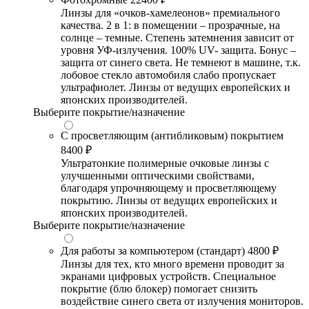
Линзы для «очков-хамелеонов» премиального
качества. 2 в 1: в помещении – прозрачные, на
солнце – темные. Степень затемнения зависит от
уровня УФ-излучения. 100% UV- защита. Бонус –
защита от синего света. Не темнеют в машине, т.к.
лобовое стекло автомобиля слабо пропускает
ультрафиолет. Линзы от ведущих европейских и
японских производителей.
Выберите покрытие/назначение
С просветляющим (антибликовым) покрытием
8400 ₽
Ультратонкие полимерные очковые линзы с
улучшенными оптическими свойствами,
благодаря упрочняющему и просветляющему
покрытию. Линзы от ведущих европейских и
японских производителей.
Выберите покрытие/назначение
Для работы за компьютером (стандарт)
4800 ₽
Линзы для тех, кто много времени проводит за
экранами цифровых устройств. Специальное
покрытие (блю блокер) помогает снизить
воздействие синего света от излучения мониторов.