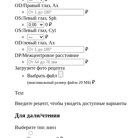
OD/Правый глаз, Ax
₽
OS/Левый глаз, Sph
0 ₽
OS/Левый глаз, Cyl
₽
OD/левый глаз, Ax
₽
DP/Межцентровое расстояние
₽
Загрузите фото рецепта
Выбрать файл
₽
(максимальный размер файла 20 МБ)
Text
Введите рецепт, чтобы увидеть доступные варианты
Для дали/чтения
Выберите тип линз