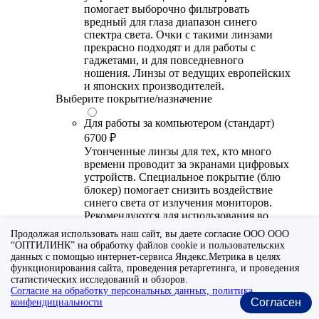
помогает выборочно фильтровать
вредный для глаза диапазон синего
спектра света. Очки с такими линзами
прекрасно подходят и для работы с
гаджетами, и для повседневного
ношения. Линзы от ведущих европейских
и японских производителей.
Выберите покрытие/назначение
Для работы за компьютером (стандарт)
6700 ₽
Утонченные линзы для тех, кто много
времени проводит за экранами цифровых
устройств. Специальное покрытие (блю
блокер) помогает снизить воздействие
синего света от излучения мониторов.
Рекомендуются для использования во
время работы с гаджетами, не для
Продолжая использовать наш сайт, вы даете согласие ООО ООО
постоянного ношения. Линзы
“ОПТИЛИНК” на обработку файлов cookie и пользовательских
производства Сербии или Ю.-В. Азии.
данных с помощью интернет-сервиса Яндекс.Метрика в целях
функционирования сайта, проведения ретаргетинга, и проведения
Для работы за компьютером (премиум)
статистических исследований и обзоров.
Согласие на обработку персональных данных, политика
20300 ₽
Согласен
конфендициальности
Универсальные утонченные линзы для