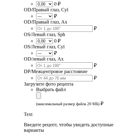
0 ₽
OD/Правый глаз, Cyl
₽
OD/Правый глаз, Ax
₽
OS/Левый глаз, Sph
0 ₽
OS/Левый глаз, Cyl
₽
OD/левый глаз, Ax
₽
DP/Межцентровое расстояние
₽
Загрузите фото рецепта
Выбрать файл
₽
(максимальный размер файла 20 МБ)
Text
Введите рецепт, чтобы увидеть доступные
варианты