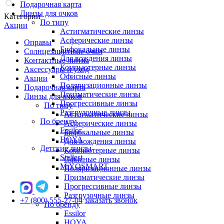
Подарочная карта
Линзы для очков
Категории
По типу
Акции
Астигматические линзы
Асферические линзы
Оправы
Бифокальные линзы
Солнцезащитные очки
Для вождения линзы
Контактные линзы
Компьютерные линзы
Аксессуары и уход
Офисные линзы
Акции
Поляризационные линзы
Подарочная карта
Призматические линзы
Линзы для очков
Прогрессивные линзы
По типу
Разгрузочные линзы
Астигматические линзы
По бренду
Асферические линзы
Essilor
Бифокальные линзы
HOYA
Для вождения линзы
Детские линзы
Компьютерные линзы
Stellest
Офисные линзы
MiYOSMART
Поляризационные линзы
Призматические линзы
Прогрессивные линзы
Разгрузочные линзы
+7 (800) 555-27-04
заказать звонок
По бренду
Essilor
HOYA