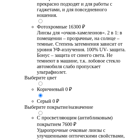
прекрасно подходят и для работы с
гаджетами, и для повседневного
ношения.
Фотохромные
16300 ₽
Линзы для «очков-хамелеонов». 2 в 1: в
помещении – прозрачные, на солнце –
темные. Степень затемнения зависит от
уровня УФ-излучения. 100% UV- защита.
Бонус – защита от синего света. Не
темнеют в машине, т.к. лобовое стекло
автомобиля слабо пропускает
ультрафиолет.
Выберите цвет
Коричневый
0 ₽
Серый
0 ₽
Выберите покрытие/назначение
С просветляющим (антибликовым)
покрытием
7600 ₽
Ударопрочные очковые линзы с
улучшенными оптическими свойствами,