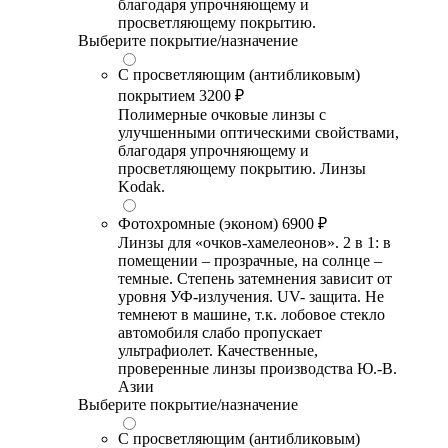
благодаря упрочняющему и
просветляющему покрытию.
Выберите покрытие/назначение
С просветляющим (антибликовым)
покрытием
3200 ₽
Полимерные очковые линзы с
улучшенными оптическими свойствами,
благодаря упрочняющему и
просветляющему покрытию. Линзы
Kodak.
Фотохромные (эконом)
6900 ₽
Линзы для «очков-хамелеонов». 2 в 1: в
помещении – прозрачные, на солнце –
темные. Степень затемнения зависит от
уровня УФ-излучения. UV- защита. Не
темнеют в машине, т.к. лобовое стекло
автомобиля слабо пропускает
ультрафиолет. Качественные,
проверенные линзы производства Ю.-В.
Азии
Выберите покрытие/назначение
С просветляющим (антибликовым)