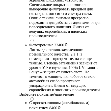
экранами цифровых устройств.
Специальное покрытие помогает
выборочно фильтровать вредный для
глаза диапазон синего спектра света.
Очки с такими линзами прекрасно
подходят и для работы с гаджетами, и для
повседневного ношения. Линзы от
ведущих европейских и японских
производителей.
Фотохромные
22400 ₽
Линзы для «очков-хамелеонов»
премиального качества. 2 в 1: в
помещении – прозрачные, на солнце –
темные. Степень затемнения зависит от
уровня УФ-излучения. 100% UV- защита.
Бонус – защита от синего света. Не
темнеют в машине, т.к. лобовое стекло
автомобиля слабо пропускает
ультрафиолет. Линзы от ведущих
европейских и японских производителей.
Выберите покрытие/назначение
С просветляющим (антибликовым)
покрытием
8400 ₽