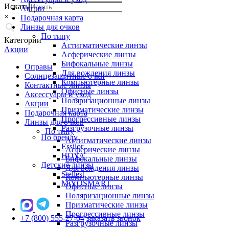
Искать
Акции
×
Подарочная карта
Линзы для очков
По типу
Категории
Астигматические линзы
Акции
Асферические линзы
Бифокальные линзы
Оправы
Для вождения линзы
Солнцезащитные очки
Компьютерные линзы
Контактные линзы
Офисные линзы
Аксессуары и уход
Поляризационные линзы
Акции
Призматические линзы
Подарочная карта
Прогрессивные линзы
Линзы для очков
Разгрузочные линзы
По типу
По бренду
Астигматические линзы
Essilor
Асферические линзы
HOYA
Бифокальные линзы
Детские линзы
Для вождения линзы
Stellest
Компьютерные линзы
MiYOSMART
Офисные линзы
Поляризационные линзы
Призматические линзы
Прогрессивные линзы
+7 (800) 555-27-04
заказать звонок
Разгрузочные линзы