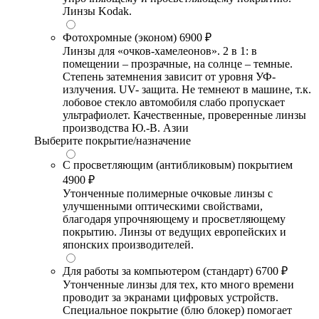
Линзы Kodak.
Фотохромные (эконом)
6900 ₽
Линзы для «очков-хамелеонов». 2 в 1: в
помещении – прозрачные, на солнце – темные.
Степень затемнения зависит от уровня УФ-
излучения. UV- защита. Не темнеют в машине, т.к.
лобовое стекло автомобиля слабо пропускает
ультрафиолет. Качественные, проверенные линзы
производства Ю.-В. Азии
Выберите покрытие/назначение
С просветляющим (антибликовым) покрытием
4900 ₽
Утонченные полимерные очковые линзы с
улучшенными оптическими свойствами,
благодаря упрочняющему и просветляющему
покрытию. Линзы от ведущих европейских и
японских производителей.
Для работы за компьютером (стандарт)
6700 ₽
Утонченные линзы для тех, кто много времени
проводит за экранами цифровых устройств.
Специальное покрытие (блю блокер) помогает