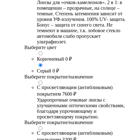
Линзы для «очков-хамелеонов». 2 в 1: в
помещении – прозрачные, на солнце –
темные. Степень затемнения зависит от
уровня УФ-излучения. 100% UV- защита.
Бонус – защита от синего света. Не
темнеют в машине, т.к. лобовое стекло
автомобиля слабо пропускает
ультрафиолет.
Выберите цвет
Коричневый
0 ₽
Серый
0 ₽
Выберите покрытие/назначение
С просветляющим (антибликовым)
покрытием
7600 ₽
Ударопрочные очковые линзы с
улучшенными оптическими свойствами,
благодаря упрочняющему и
просветляющему покрытию.
Выберите покрытие/назначение
С просветляющим (антибликовым)
покрытием
3200 ₽