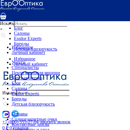
Услуги
Специалисты
Центр контроля миопии
Детская оптика
Искать
Блог
×
Салоны
Essilor Experts
Бренды
Избранное
Детская близорукость
Личный кабинет
Избранное
Услуги
Личный кабинет
Специалисты
Центр контроля миопии
Детская оптика
Блог
Салоны
Искать
Essilor Experts
×
Бренды
Детская близорукость
Оправы
Солнцезащитные очки
+7 (800) 555-27-04
заказать звонок
Контактные линзы
0
₽
0 товаров
Аксессуары и уход