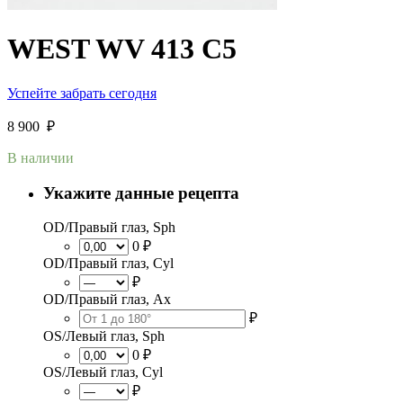
WEST WV 413 C5
Успейте забрать сегодня
8 900
₽
В наличии
Укажите данные рецепта
OD/Правый глаз, Sph
0 ₽
OD/Правый глаз, Cyl
₽
OD/Правый глаз, Ax
₽
OS/Левый глаз, Sph
0 ₽
OS/Левый глаз, Cyl
₽