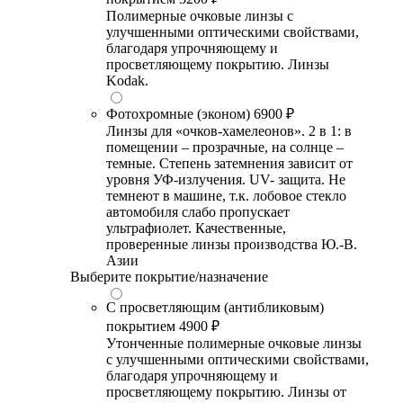
Полимерные очковые линзы с
улучшенными оптическими свойствами,
благодаря упрочняющему и
просветляющему покрытию. Линзы
Kodak.
Фотохромные (эконом)
6900 ₽
Линзы для «очков-хамелеонов». 2 в 1: в
помещении – прозрачные, на солнце –
темные. Степень затемнения зависит от
уровня УФ-излучения. UV- защита. Не
темнеют в машине, т.к. лобовое стекло
автомобиля слабо пропускает
ультрафиолет. Качественные,
проверенные линзы производства Ю.-В.
Азии
Выберите покрытие/назначение
С просветляющим (антибликовым)
покрытием
4900 ₽
Утонченные полимерные очковые линзы
с улучшенными оптическими свойствами,
благодаря упрочняющему и
просветляющему покрытию. Линзы от