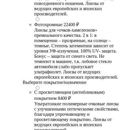
повседневного ношения. Линзы от
ведущих европейских и японских
производителей.
Фотохромные
22400 ₽
Линзы для «очков-хамелеонов»
премиального качества. 2 в 1: в
помещении – прозрачные, на солнце –
темные. Степень затемнения зависит от
уровня УФ-излучения. 100% UV- защита.
Бонус – защита от синего света. Не
темнеют в машине, т.к. лобовое стекло
автомобиля слабо пропускает
ультрафиолет. Линзы от ведущих
европейских и японских производителей.
Выберите покрытие/назначение
С просветляющим (антибликовым)
покрытием
8400 ₽
Ультратонкие полимерные очковые линзы
с улучшенными оптическими свойствами,
благодаря упрочняющему и
просветляющему покрытию. Линзы от
ведущих европейских и японских
производителей.