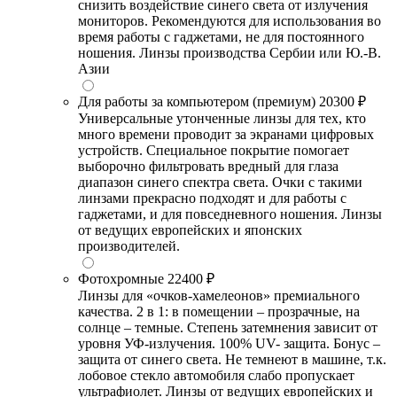
снизить воздействие синего света от излучения
мониторов. Рекомендуются для использования во
время работы с гаджетами, не для постоянного
ношения. Линзы производства Сербии или Ю.-В.
Азии
Для работы за компьютером (премиум)
20300 ₽
Универсальные утонченные линзы для тех, кто
много времени проводит за экранами цифровых
устройств. Специальное покрытие помогает
выборочно фильтровать вредный для глаза
диапазон синего спектра света. Очки с такими
линзами прекрасно подходят и для работы с
гаджетами, и для повседневного ношения. Линзы
от ведущих европейских и японских
производителей.
Фотохромные
22400 ₽
Линзы для «очков-хамелеонов» премиального
качества. 2 в 1: в помещении – прозрачные, на
солнце – темные. Степень затемнения зависит от
уровня УФ-излучения. 100% UV- защита. Бонус –
защита от синего света. Не темнеют в машине, т.к.
лобовое стекло автомобиля слабо пропускает
ультрафиолет. Линзы от ведущих европейских и