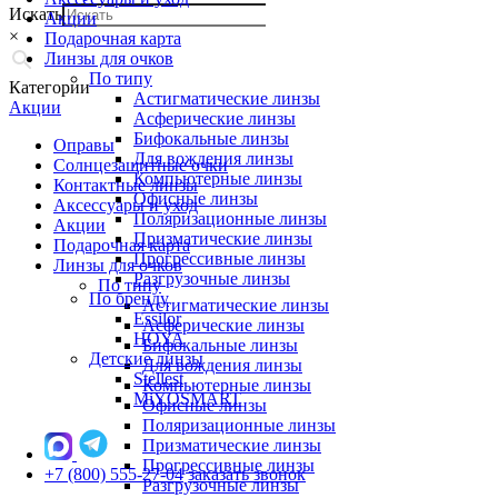
Искать
Акции
×
Подарочная карта
Линзы для очков
По типу
Категории
Астигматические линзы
Акции
Асферические линзы
Бифокальные линзы
Оправы
Для вождения линзы
Солнцезащитные очки
Компьютерные линзы
Контактные линзы
Офисные линзы
Аксессуары и уход
Поляризационные линзы
Акции
Призматические линзы
Подарочная карта
Прогрессивные линзы
Линзы для очков
Разгрузочные линзы
По типу
По бренду
Астигматические линзы
Essilor
Асферические линзы
HOYA
Бифокальные линзы
Детские линзы
Для вождения линзы
Stellest
Компьютерные линзы
MiYOSMART
Офисные линзы
Поляризационные линзы
Призматические линзы
Прогрессивные линзы
+7 (800) 555-27-04
заказать звонок
Разгрузочные линзы