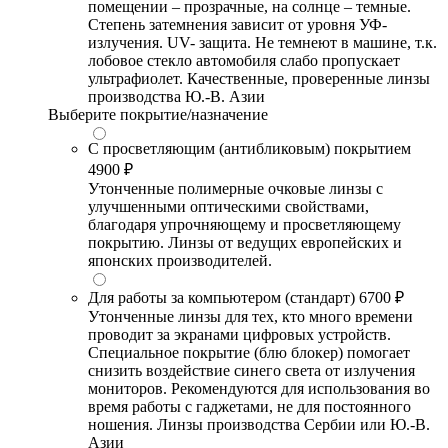
помещении – прозрачные, на солнце – темные.
Степень затемнения зависит от уровня УФ-
излучения. UV- защита. Не темнеют в машине, т.к.
лобовое стекло автомобиля слабо пропускает
ультрафиолет. Качественные, проверенные линзы
производства Ю.-В. Азии
Выберите покрытие/назначение
С просветляющим (антибликовым) покрытием
4900 ₽
Утонченные полимерные очковые линзы с
улучшенными оптическими свойствами,
благодаря упрочняющему и просветляющему
покрытию. Линзы от ведущих европейских и
японских производителей.
Для работы за компьютером (стандарт)
6700 ₽
Утонченные линзы для тех, кто много времени
проводит за экранами цифровых устройств.
Специальное покрытие (блю блокер) помогает
снизить воздействие синего света от излучения
мониторов. Рекомендуются для использования во
время работы с гаджетами, не для постоянного
ношения. Линзы производства Сербии или Ю.-В.
Азии