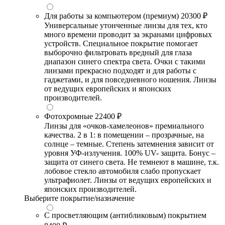
Для работы за компьютером (премиум)
20300 ₽
Универсальные утонченные линзы для тех, кто
много времени проводит за экранами цифровых
устройств. Специальное покрытие помогает
выборочно фильтровать вредный для глаза
диапазон синего спектра света. Очки с такими
линзами прекрасно подходят и для работы с
гаджетами, и для повседневного ношения. Линзы
от ведущих европейских и японских
производителей.
Фотохромные
22400 ₽
Линзы для «очков-хамелеонов» премиального
качества. 2 в 1: в помещении – прозрачные, на
солнце – темные. Степень затемнения зависит от
уровня УФ-излучения. 100% UV- защита. Бонус –
защита от синего света. Не темнеют в машине, т.к.
лобовое стекло автомобиля слабо пропускает
ультрафиолет. Линзы от ведущих европейских и
японских производителей.
Выберите покрытие/назначение
С просветляющим (антибликовым) покрытием