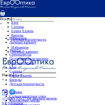
Услуги
Специалисты
Центр контроля миопии
Детская оптика
Искать
Блог
×
Салоны
Essilor Experts
Бренды
Избранное
Детская близорукость
Личный кабинет
Избранное
Услуги
Личный кабинет
Специалисты
Центр контроля миопии
Детская оптика
Блог
Салоны
Искать
Essilor Experts
×
Бренды
Детская близорукость
Оправы
Солнцезащитные очки
+7 (800) 555-27-04
заказать звонок
Контактные линзы
0
₽
0 товаров
Аксессуары и уход