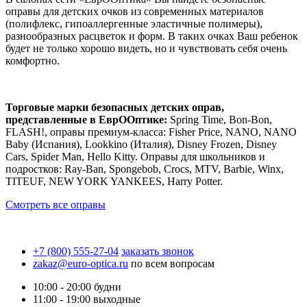
оправы для детских очков из современных материалов
(полифлекс, гипоаллергенные эластичные полимеры),
разнообразных расцветок и форм. В таких очках Ваш ребенок
будет не только хорошо видеть, но и чувствовать себя очень
комфортно.
Торговые марки
безопасных детских оправ,
представленные
в ЕврООптике
:
Spring Time, Bon-Bon,
FLASH!, оправы премиум-класса: Fisher Price, NANO, NANO
Baby (Испания), Lookkino (Италия), Disney Frozen, Disney
Cars, Spider Man, Hello Kitty. Оправы для школьников и
подростков: Ray-Ban, Spongebob, Crocs, MTV, Barbie, Winx,
TITEUF, NEW YORK YANKEES, Harry Potter.
Cмотреть все оправы
+7 (800) 555-27-04
заказать звонок
zakaz@euro-optica.ru
по всем вопросам
10:00 - 20:00
будни
11:00 - 19:00
выходные