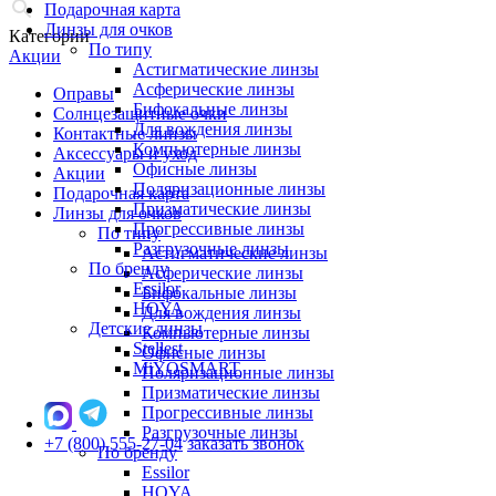
Подарочная карта
Линзы для очков
Категории
По типу
Акции
Астигматические линзы
Асферические линзы
Оправы
Бифокальные линзы
Солнцезащитные очки
Для вождения линзы
Контактные линзы
Компьютерные линзы
Аксессуары и уход
Офисные линзы
Акции
Поляризационные линзы
Подарочная карта
Призматические линзы
Линзы для очков
Прогрессивные линзы
По типу
Разгрузочные линзы
Астигматические линзы
По бренду
Асферические линзы
Essilor
Бифокальные линзы
HOYA
Для вождения линзы
Детские линзы
Компьютерные линзы
Stellest
Офисные линзы
MiYOSMART
Поляризационные линзы
Призматические линзы
Прогрессивные линзы
Разгрузочные линзы
+7 (800) 555-27-04
заказать звонок
По бренду
Essilor
HOYA