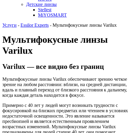
Детские линзы
Stellest
MiYOSMART
Услуги
-
Essilor Experts
-
Мультифокусные линзы Varilux
Мультифокусные линзы
Varilux
Varilux — все видно без границ
Мультифокусные линзы Varilux обеспечивают зрению четкое
зрение на любом расстоянии: вблизи, на средней дистанции,
вдаль и плавный переход от близкого расстояния к дальнему,
когда каждая деталь находится в фокусе.
Примерно с 40 лет у людей могут возникать трудности с
фокусировкой на близких предметах или чтением в условиях
недостаточной освещенности. Это явление называется
пресбиопией и является естественным проявлением
возрастных изменений. Мультифокусные линзы Varilux
предназначены для людей старше 40 лет, они помогают