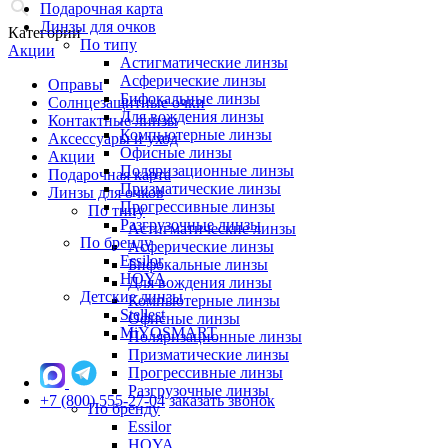
Подарочная карта
Линзы для очков
Категории
По типу
Акции
Астигматические линзы
Асферические линзы
Оправы
Бифокальные линзы
Солнцезащитные очки
Для вождения линзы
Контактные линзы
Компьютерные линзы
Аксессуары и уход
Офисные линзы
Акции
Поляризационные линзы
Подарочная карта
Призматические линзы
Линзы для очков
Прогрессивные линзы
По типу
Разгрузочные линзы
Астигматические линзы
По бренду
Асферические линзы
Essilor
Бифокальные линзы
HOYA
Для вождения линзы
Детские линзы
Компьютерные линзы
Stellest
Офисные линзы
MiYOSMART
Поляризационные линзы
Призматические линзы
Прогрессивные линзы
Разгрузочные линзы
+7 (800) 555-27-04
заказать звонок
По бренду
Essilor
HOYA