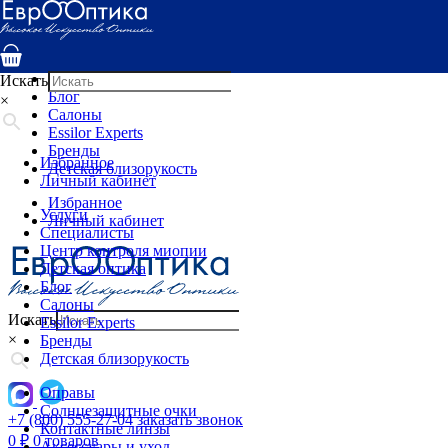
Услуги
Специалисты
Центр контроля миопии
Детская оптика
Искать
Блог
×
Салоны
Essilor Experts
Бренды
Избранное
Детская близорукость
Личный кабинет
Избранное
Услуги
Личный кабинет
Специалисты
Центр контроля миопии
Детская оптика
Блог
Салоны
Искать
Essilor Experts
×
Бренды
Детская близорукость
Оправы
Солнцезащитные очки
+7 (800) 555-27-04
заказать звонок
Контактные линзы
0
₽
0 товаров
Аксессуары и уход