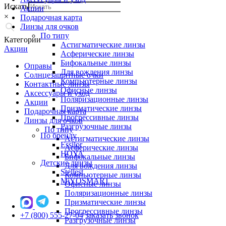
Искать
Акции
×
Подарочная карта
Линзы для очков
По типу
Категории
Астигматические линзы
Акции
Асферические линзы
Бифокальные линзы
Оправы
Для вождения линзы
Солнцезащитные очки
Компьютерные линзы
Контактные линзы
Офисные линзы
Аксессуары и уход
Поляризационные линзы
Акции
Призматические линзы
Подарочная карта
Прогрессивные линзы
Линзы для очков
Разгрузочные линзы
По типу
По бренду
Астигматические линзы
Essilor
Асферические линзы
HOYA
Бифокальные линзы
Детские линзы
Для вождения линзы
Stellest
Компьютерные линзы
MiYOSMART
Офисные линзы
Поляризационные линзы
Призматические линзы
Прогрессивные линзы
+7 (800) 555-27-04
заказать звонок
Разгрузочные линзы