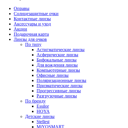
Оправы
Солнцезащитные очки
Контактные линзы
Аксессуары и уход
Акции
Подарочная карта
Линзы для очков
По типу
Астигматические линзы
Асферические линзы
Бифокальные линзы
Для вождения линзы
Компьютерные линзы
Офисные линзы
Поляризационные линзы
Призматические линзы
Прогрессивные линзы
Разгрузочные линзы
По бренду
Essilor
HOYA
Детские линзы
Stellest
MiYOSMART